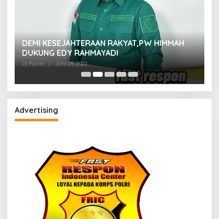
M
DEMI KESEJAHTERAAN RAKYAT,PW HIMMAH
M
DUKUNG EDY RAHMAYADI
Di 
Di Politik
|
Juni 28, 2022
Advertising