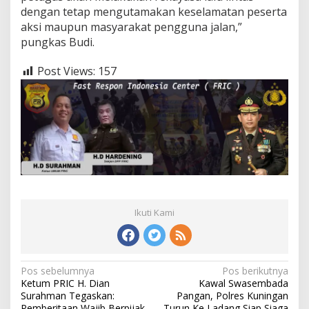
dengan tetap mengutamakan keselamatan peserta
aksi maupun masyarakat pengguna jalan,”
pungkas Budi.
Post Views:
157
Ikuti Kami
Navigasi
Pos sebelumnya
Pos berikutnya
Ketum PRIC H. Dian
Kawal Swasembada
pos
Surahman Tegaskan:
Pangan, Polres Kuningan
Pemberitaan Wajib Berpijak
Turun Ke Ladang Siap Siaga