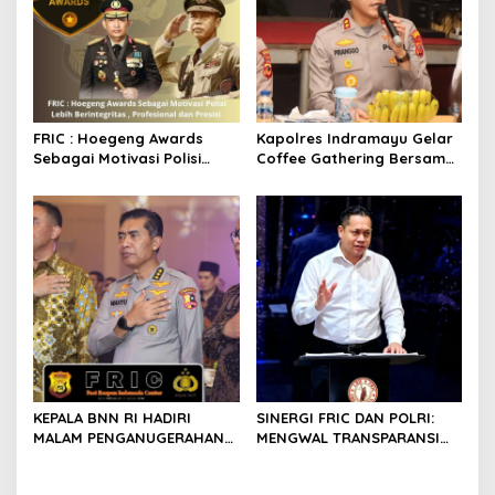
FRIC : Hoegeng Awards
Kapolres Indramayu Gelar
Sebagai Motivasi Polisi
Coffee Gathering Bersama
Lebih Berintegritas ,
Puluhan Insan Media
Profesional dan Presisi
KEPALA BNN RI HADIRI
SINERGI FRIC DAN POLRI:
MALAM PENGANUGERAHAN
MENGWAL TRANSPARANSI
HOEGENG AWARDS 2026
DAN PELAYANAN TERBAIK
UNTUK MASYARAKAT