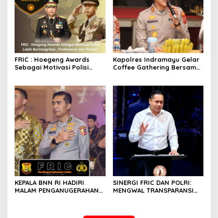
FRIC : Hoegeng Awards
Kapolres Indramayu Gelar
Sebagai Motivasi Polisi
Coffee Gathering Bersama
Lebih Berintegritas ,
Puluhan Insan Media
Profesional dan Presisi
KEPALA BNN RI HADIRI
SINERGI FRIC DAN POLRI:
MALAM PENGANUGERAHAN
MENGWAL TRANSPARANSI
HOEGENG AWARDS 2026
DAN PELAYANAN TERBAIK
UNTUK MASYARAKAT