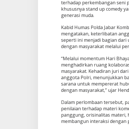
terhadap perkembangan seni pe
khususnya stand up comedy yan
generasi muda.
Kabid Humas Polda Jabar Kombe
mengatakan, keterlibatan anggo
seperti ini menjadi bagian da
dengan masyarakat melalui pen
“Melalui momentum Hari Bhaya
menghadirkan ruang kolaborasi 
masyarakat. Kehadiran juri dar
anggota Polri, menunjukkan ba
sarana untuk mempererat hub
dengan masyarakat,” ujar Hend
Dalam perlombaan tersebut, p
penilaian terhadap materi kom
panggung, orisinalitas materi
membangun interaksi dengan 