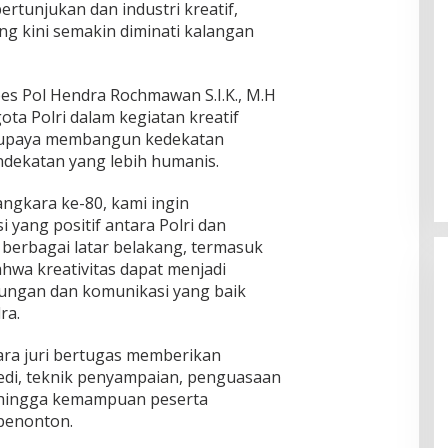
rtunjukan dan industri kreatif,
g kini semakin diminati kalangan
s Pol Hendra Rochmawan S.I.K., M.H
ta Polri dalam kegiatan kreatif
Ingklut Penjelasan Agus Flores
ri upaya membangun kedekatan
Soal Kinerja Polri Di Hari
dekatan yang lebih humanis.
Bhayangkara ke 76
Di Politik, Polri
|
Juli 2, 2022
ngkara ke-80, kami ingin
yang positif antara Polri dan
i berbagai latar belakang, termasuk
hwa kreativitas dapat menjadi
ungan dan komunikasi yang baik
ra.
ara juri bertugas memberikan
edi, teknik penyampaian, penguasaan
, hingga kemampuan peserta
penonton.