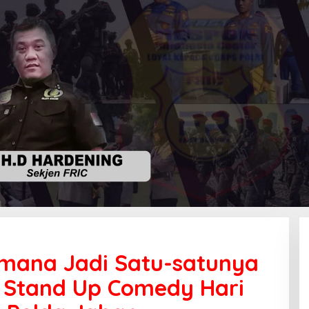
smana Jadi Satu-satunya
na
ba Stand Up Comedy Hari