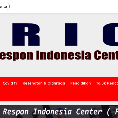
erita
Covid 19
Kesehatan & Olahraga
Pendidikan
Tajuk Renc