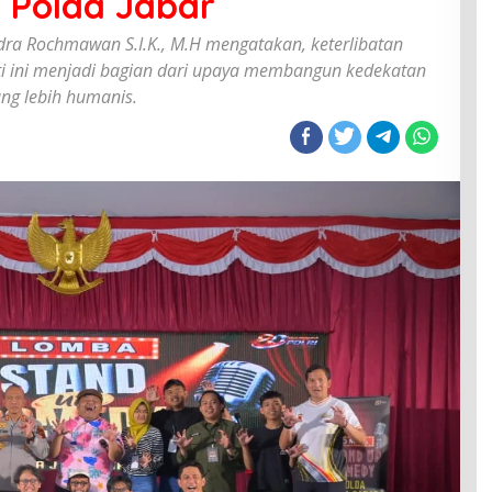
 Polda Jabar
ra Rochmawan S.I.K., M.H mengatakan, keterlibatan
rti ini menjadi bagian dari upaya membangun kedekatan
ng lebih humanis.
ra