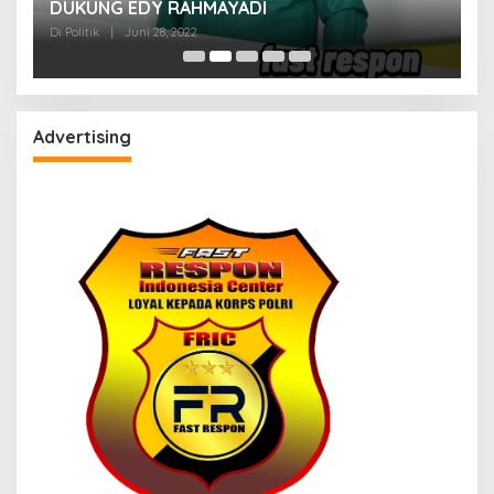
M
DUKUNG EDY RAHMAYADI
Di 
Di Politik
|
Juni 28, 2022
Advertising