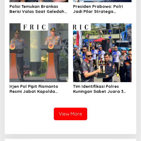
Polisi Temukan Brankas
Presiden Prabowo: Polri
Berisi Valas Saat Geledah
Jadi Pilar Strategis
Kafe di Cipete
Penggerak Program Makan
Bergizi Gratis dan
Pembangunan Nasional
Irjen Pol Pipit Rismanto
Tim Identifikasi Polres
Resmi Jabat Kapolda
Kuningan Sabet Juara 3
Jabar Gantikan Komjen Pol
Lomba Olah TKP Tingkat
Rudi Setiawan
Polda Jabar 2026
View More