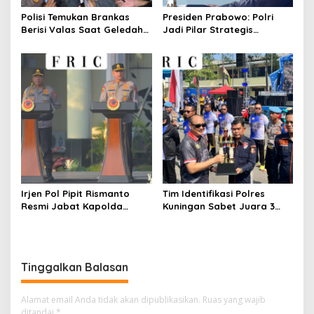
Polisi Temukan Brankas
Presiden Prabowo: Polri
Berisi Valas Saat Geledah
Jadi Pilar Strategis
Kafe di Cipete
Penggerak Program Makan
Bergizi Gratis dan
Pembangunan Nasional
Irjen Pol Pipit Rismanto
Tim Identifikasi Polres
Resmi Jabat Kapolda
Kuningan Sabet Juara 3
Jabar Gantikan Komjen Pol
Lomba Olah TKP Tingkat
Rudi Setiawan
Polda Jabar 2026
Tinggalkan Balasan
Alamat email Anda tidak akan dipublikasikan.
Ruas yang wajib
ditandai
*