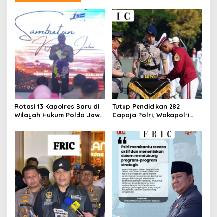
Rotasi 13 Kapolres Baru di
Tutup Pendidikan 282
Wilayah Hukum Polda Jawa
Capaja Polri, Wakapolri
Barat,Kapolda Sampaikan
Sampaikan Pesan Kapolri
Ini Merupakan Bagian Dari
Dinamika Organisasi.