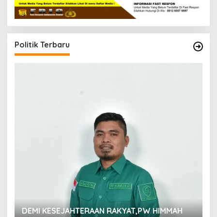
Politik Terbaru
M
DEMI KESEJAHTERAAN RAKYAT,PW HIMMAH