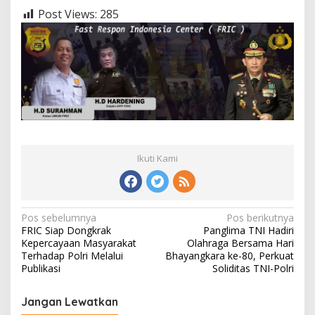
Post Views:
285
Ikuti Kami
Navigasi
Pos sebelumnya
Pos berikutnya
FRIC Siap Dongkrak
Panglima TNI Hadiri
pos
Kepercayaan Masyarakat
Olahraga Bersama Hari
Terhadap Polri Melalui
Bhayangkara ke-80, Perkuat
Publikasi
Soliditas TNI-Polri
Jangan Lewatkan