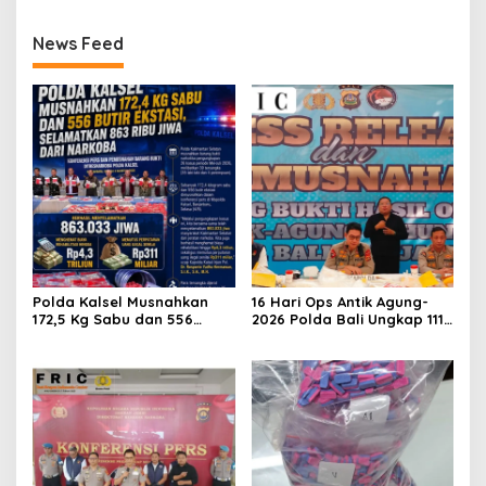
News Feed
Polda Kalsel Musnahkan
16 Hari Ops Antik Agung-
172,5 Kg Sabu dan 556
2026 Polda Bali Ungkap 111
Ekstasi, Selamatkan 863
Kasus Dan Musnahkan
Ribu Jiwa dari Ancaman
Barang Bukti Capai Lebih
Narkoba
Dari 13 Miliar Rupiah