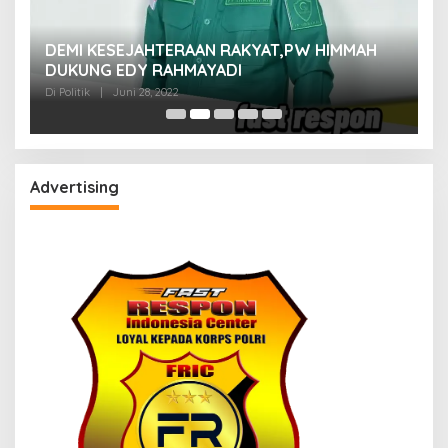
M
DEMI KESEJAHTERAAN RAKYAT,PW HIMMAH
M
DUKUNG EDY RAHMAYADI
Di 
Di Politik
|
Juni 28, 2022
Advertising