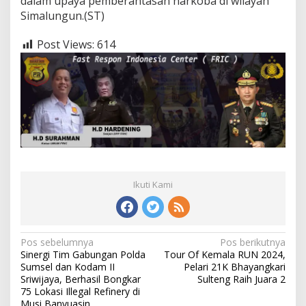
dalam upaya pemberantasan narkoba di wilayah
Simalungun.(ST)
Post Views:
614
Ikuti Kami
Navigasi
Pos sebelumnya
Pos berikutnya
Sinergi Tim Gabungan Polda
Tour Of Kemala RUN 2024,
pos
Sumsel dan Kodam II
Pelari 21K Bhayangkari
Sriwijaya, Berhasil Bongkar
Sulteng Raih Juara 2
75 Lokasi Illegal Refinery di
Musi Banyuasin