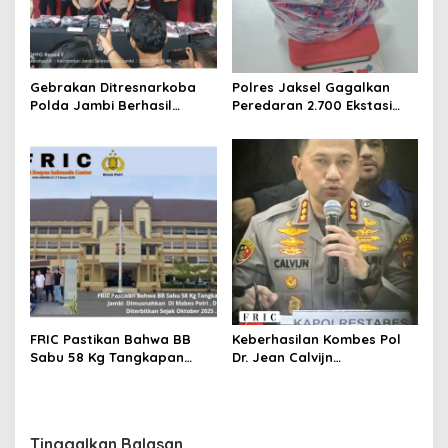
Gebrakan Ditresnarkoba
Polres Jaksel Gagalkan
Polda Jambi Berhasil
Peredaran 2.700 Ekstasi
Ungkap Kasus Narkoba
Jaringan Prancis, 2 Pelaku
Besar- Besaran, BB 20 Kg
Ditangkap
Sabu dan Puluhan Ribu
Ekstasi dan 4.34 Liter
Catridge Di Sita.
FRIC Pastikan Bahwa BB
Keberhasilan Kombes Pol
Sabu 58 Kg Tangkapan
Dr. Jean Calvijn
Polda Jambi Dimusnahkan
Simanjuntak dan Tim
Di Mabes Polri , DPO MA
Jajaran Polrestabes
Diterbitkan Sejak Oktober
Medan dalam program 100
2025 .
Hari Kerja.
Tinggalkan Balasan