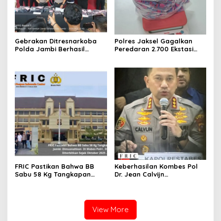
Gebrakan Ditresnarkoba
Polres Jaksel Gagalkan
Polda Jambi Berhasil
Peredaran 2.700 Ekstasi
Ungkap Kasus Narkoba
Jaringan Prancis, 2 Pelaku
Besar- Besaran, BB 20 Kg
Ditangkap
Sabu dan Puluhan Ribu
Ekstasi dan 4.34 Liter
Catridge Di Sita.
FRIC Pastikan Bahwa BB
Keberhasilan Kombes Pol
Sabu 58 Kg Tangkapan
Dr. Jean Calvijn
Polda Jambi Dimusnahkan
Simanjuntak dan Tim
Di Mabes Polri , DPO MA
Jajaran Polrestabes
Diterbitkan Sejak Oktober
Medan dalam program 100
2025 .
Hari Kerja.
View More