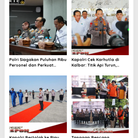
Polri Siagakan Puluhan Ribu
Kapolri Cek Karhutla di
Personel dan Perkuat
Kalbar: Titik Api Turun,
Sarana Operasional
Modifikasi Cuaca Berhasil
Hadapi Ancaman Karhutla
2026
Kapolri Bertolak ke Riau
Tanggap Bencana