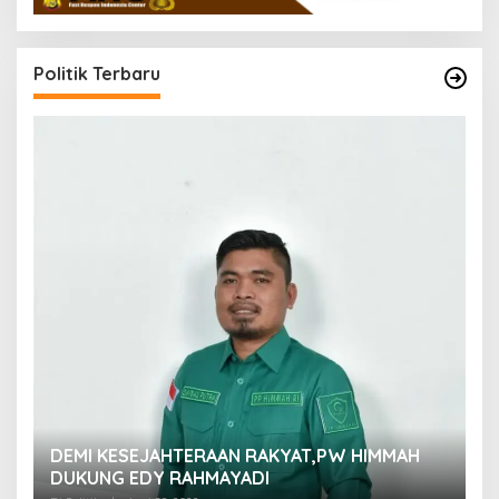
Politik Terbaru
M
DEMI KESEJAHTERAAN RAKYAT,PW HIMMAH
M
DUKUNG EDY RAHMAYADI