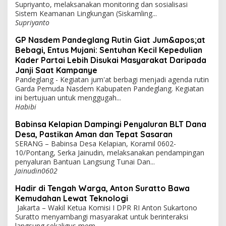
Supriyanto, melaksanakan monitoring dan sosialisasi
Sistem Keamanan Lingkungan (Siskamling...
Supriyanto
GP Nasdem Pandeglang Rutin Giat Jum&apos;at
Bebagi, Entus Mujani: Sentuhan Kecil Kepedulian
Kader Partai Lebih Disukai Masyarakat Daripada
Janji Saat Kampanye
Pandeglang - Kegiatan jum'at berbagi menjadi agenda rutin
Garda Pemuda Nasdem Kabupaten Pandeglang. Kegiatan
ini bertujuan untuk menggugah...
Habibi
Babinsa Kelapian Dampingi Penyaluran BLT Dana
Desa, Pastikan Aman dan Tepat Sasaran
SERANG – Babinsa Desa Kelapian, Koramil 0602-
10/Pontang, Serka Jainudin, melaksanakan pendampingan
penyaluran Bantuan Langsung Tunai Dan...
Jainudin0602
Hadir di Tengah Warga, Anton Suratto Bawa
Kemudahan Lewat Teknologi
Jakarta – Wakil Ketua Komisi I DPR RI Anton Sukartono
Suratto menyambangi masyarakat untuk berinteraksi
langsung sekaligus mem...