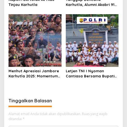
Tinjau Karhutla
Karhutla, Alumni Akabri 91
Salurkan 9 Mesin Pompa Air
dan Alat Pemadam Api ke
Polda Kalteng
Menhut Apresiasi Jambore
Letjen TNI I Nyoman
Karhutla 2025: Momentum
Cantiasa Bersama Bupati
Antisipasi Kebakaran Hutan
Raja Ampat Abdul Fariz
Umlati Resmikan Pura
Catur Bhuana
Tinggalkan Balasan
Alamat email Anda tidak akan dipublikasikan.
Ruas yang wajib
ditandai
*