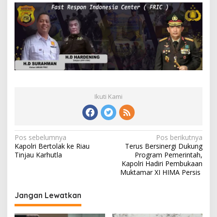
Ikuti Kami
Navigasi
Pos sebelumnya
Pos berikutnya
Kapolri Bertolak ke Riau
Terus Bersinergi Dukung
pos
Tinjau Karhutla
Program Pemerintah,
Kapolri Hadiri Pembukaan
Muktamar XI HIMA Persis
Jangan Lewatkan