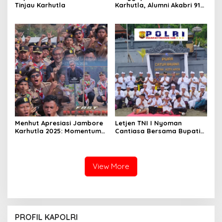
Tinjau Karhutla
Karhutla, Alumni Akabri 91
Salurkan 9 Mesin Pompa Air
dan Alat Pemadam Api ke
Polda Kalteng
Menhut Apresiasi Jambore
Letjen TNI I Nyoman
Karhutla 2025: Momentum
Cantiasa Bersama Bupati
Antisipasi Kebakaran Hutan
Raja Ampat Abdul Fariz
Umlati Resmikan Pura
Catur Bhuana
View More
PROFIL KAPOLRI