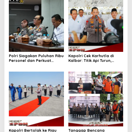
Polri Siagakan Puluhan Ribu
Kapolri Cek Karhutla di
Personel dan Perkuat
Kalbar: Titik Api Turun,
Sarana Operasional
Modifikasi Cuaca Berhasil
Hadapi Ancaman Karhutla
2026
Kapolri Bertolak ke Riau
Tanggap Bencana