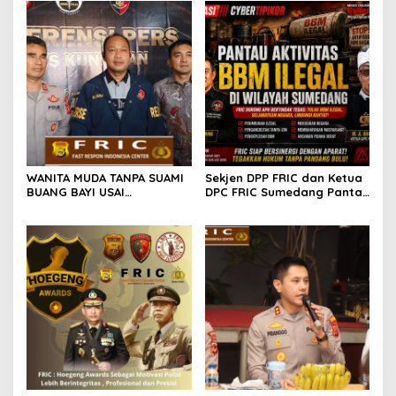
WANITA MUDA TANPA SUAMI
Sekjen DPP FRIC dan Ketua
BUANG BAYI USAI
DPC FRIC Sumedang Pantau
MELAHIRKAN
Dugaan Aktivitas BBM
Ilegal di Wilayah
Sumedang, Minta APH
Bertindak Tegas