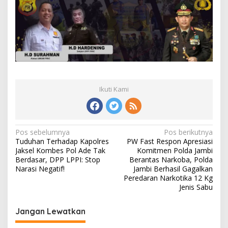
Ikuti Kami
Navigasi
Pos sebelumnya
Pos berikutnya
Tuduhan Terhadap Kapolres
PW Fast Respon Apresiasi
pos
Jaksel Kombes Pol Ade Tak
Komitmen Polda Jambi
Berdasar, DPP LPPI: Stop
Berantas Narkoba, Polda
Narasi Negatif!
Jambi Berhasil Gagalkan
Peredaran Narkotika 12 Kg
Jenis Sabu
Jangan Lewatkan