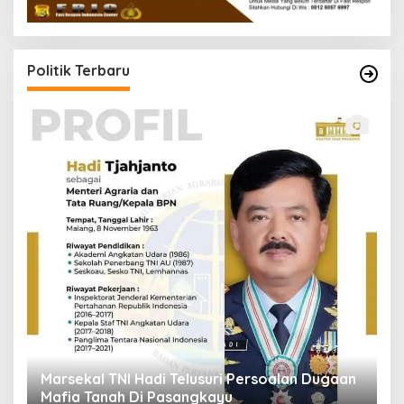
Politik Terbaru
I
G
Di 
Marsekal TNI Hadi Telusuri Persoalan Dugaan
Mafia Tanah Di Pasangkayu