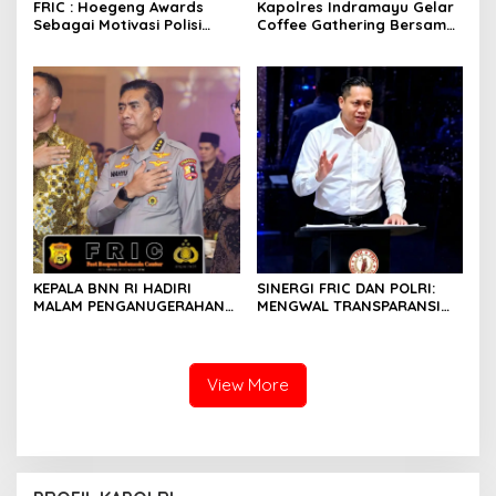
FRIC : Hoegeng Awards
Kapolres Indramayu Gelar
Sebagai Motivasi Polisi
Coffee Gathering Bersama
Lebih Berintegritas ,
Puluhan Insan Media
Profesional dan Presisi
KEPALA BNN RI HADIRI
SINERGI FRIC DAN POLRI:
MALAM PENGANUGERAHAN
MENGWAL TRANSPARANSI
HOEGENG AWARDS 2026
DAN PELAYANAN TERBAIK
UNTUK MASYARAKAT
View More