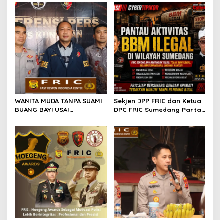
WANITA MUDA TANPA SUAMI
Sekjen DPP FRIC dan Ketua
BUANG BAYI USAI
DPC FRIC Sumedang Pantau
MELAHIRKAN
Dugaan Aktivitas BBM
Ilegal di Wilayah
Sumedang, Minta APH
Bertindak Tegas