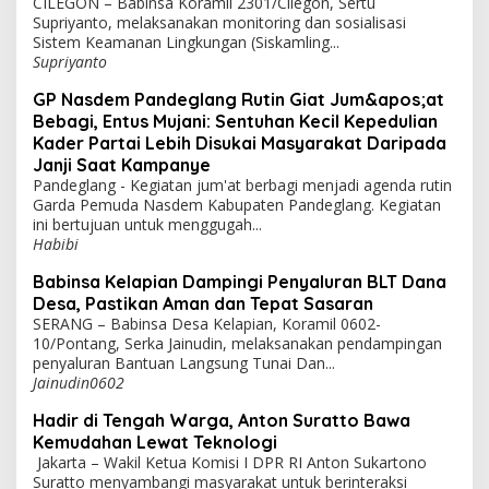
CILEGON – Babinsa Koramil 2301/Cilegon, Sertu
Supriyanto, melaksanakan monitoring dan sosialisasi
Sistem Keamanan Lingkungan (Siskamling...
Supriyanto
GP Nasdem Pandeglang Rutin Giat Jum&apos;at
Bebagi, Entus Mujani: Sentuhan Kecil Kepedulian
Kader Partai Lebih Disukai Masyarakat Daripada
Janji Saat Kampanye
Pandeglang - Kegiatan jum'at berbagi menjadi agenda rutin
Garda Pemuda Nasdem Kabupaten Pandeglang. Kegiatan
ini bertujuan untuk menggugah...
Habibi
Babinsa Kelapian Dampingi Penyaluran BLT Dana
Desa, Pastikan Aman dan Tepat Sasaran
SERANG – Babinsa Desa Kelapian, Koramil 0602-
10/Pontang, Serka Jainudin, melaksanakan pendampingan
penyaluran Bantuan Langsung Tunai Dan...
Jainudin0602
Hadir di Tengah Warga, Anton Suratto Bawa
Kemudahan Lewat Teknologi
Jakarta – Wakil Ketua Komisi I DPR RI Anton Sukartono
Suratto menyambangi masyarakat untuk berinteraksi