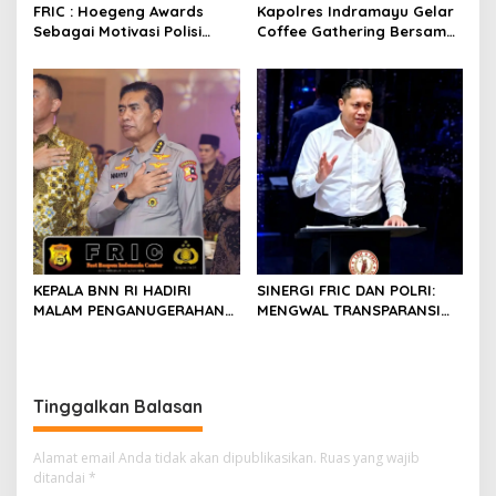
FRIC : Hoegeng Awards
Kapolres Indramayu Gelar
Sebagai Motivasi Polisi
Coffee Gathering Bersama
Lebih Berintegritas ,
Puluhan Insan Media
Profesional dan Presisi
KEPALA BNN RI HADIRI
SINERGI FRIC DAN POLRI:
MALAM PENGANUGERAHAN
MENGWAL TRANSPARANSI
HOEGENG AWARDS 2026
DAN PELAYANAN TERBAIK
UNTUK MASYARAKAT
Tinggalkan Balasan
Alamat email Anda tidak akan dipublikasikan.
Ruas yang wajib
ditandai
*