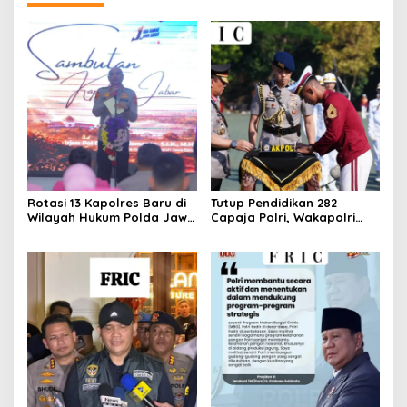
Rotasi 13 Kapolres Baru di
Tutup Pendidikan 282
Wilayah Hukum Polda Jawa
Capaja Polri, Wakapolri
Barat,Kapolda Sampaikan
Sampaikan Pesan Kapolri
Ini Merupakan Bagian Dari
Dinamika Organisasi.