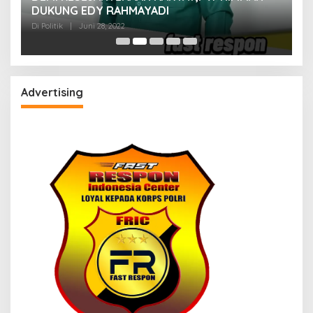
M
DUKUNG EDY RAHMAYADI
Di 
Di Politik
|
Juni 28, 2022
Advertising