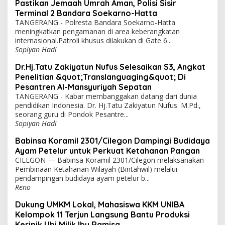
Pastikan Jemaah Umrah Aman, Polisi Sisir
Terminal 2 Bandara Soekarno-Hatta
TANGERANG - Polresta Bandara Soekarno-Hatta
meningkatkan pengamanan di area keberangkatan
internasional.Patroli khusus dilakukan di Gate 6...
Sopiyan Hadi
Dr.Hj.Tatu Zakiyatun Nufus Selesaikan S3, Angkat
Penelitian &quot;Translanguaging&quot; Di
Pesantren Al-Mansyuriyah Sepatan
TANGERANG - Kabar membanggakan datang dari dunia
pendidikan Indonesia. Dr. Hj.Tatu Zakiyatun Nufus. M.Pd.,
seorang guru di Pondok Pesantre...
Sopiyan Hadi
Babinsa Koramil 2301/Cilegon Dampingi Budidaya
Ayam Petelur untuk Perkuat Ketahanan Pangan
CILEGON — Babinsa Koramil 2301/Cilegon melaksanakan
Pembinaan Ketahanan Wilayah (Bintahwil) melalui
pendampingan budidaya ayam petelur b...
Reno
Dukung UMKM Lokal, Mahasiswa KKM UNIBA
Kelompok 11 Terjun Langsung Bantu Produksi
Keripik Ubi Milik Ibu Ramisa