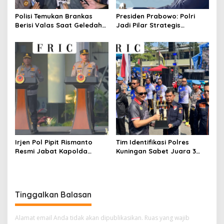
Polisi Temukan Brankas
Presiden Prabowo: Polri
Berisi Valas Saat Geledah
Jadi Pilar Strategis
Kafe di Cipete
Penggerak Program Makan
Bergizi Gratis dan
Pembangunan Nasional
Irjen Pol Pipit Rismanto
Tim Identifikasi Polres
Resmi Jabat Kapolda
Kuningan Sabet Juara 3
Jabar Gantikan Komjen Pol
Lomba Olah TKP Tingkat
Rudi Setiawan
Polda Jabar 2026
Tinggalkan Balasan
Alamat email Anda tidak akan dipublikasikan.
Ruas yang wajib