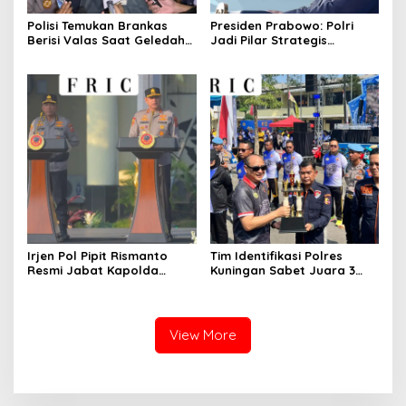
Polisi Temukan Brankas
Presiden Prabowo: Polri
Berisi Valas Saat Geledah
Jadi Pilar Strategis
Kafe di Cipete
Penggerak Program Makan
Bergizi Gratis dan
Pembangunan Nasional
Irjen Pol Pipit Rismanto
Tim Identifikasi Polres
Resmi Jabat Kapolda
Kuningan Sabet Juara 3
Jabar Gantikan Komjen Pol
Lomba Olah TKP Tingkat
Rudi Setiawan
Polda Jabar 2026
View More