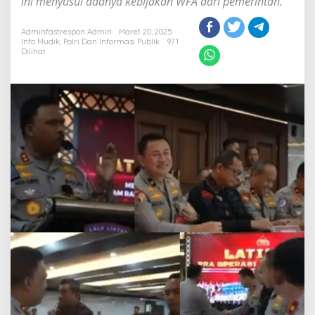
ini menyusul adanya kebijakan WFA dari pemerintah.
Adminfastrespon Admin
Maret 20, 2025
Info Mudik
,
Polri Dan Informasi Publik
971
Dilihat