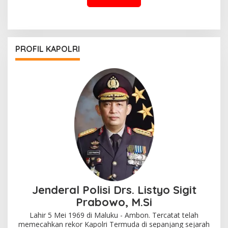
PROFIL KAPOLRI
Jenderal Polisi Drs. Listyo Sigit
Prabowo, M.Si
Lahir 5 Mei 1969 di Maluku - Ambon. Tercatat telah
memecahkan rekor Kapolri Termuda di sepanjang sejarah