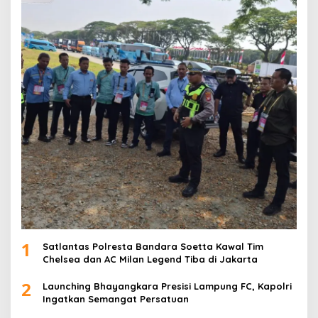
1
Satlantas Polresta Bandara Soetta Kawal Tim
Chelsea dan AC Milan Legend Tiba di Jakarta
2
Launching Bhayangkara Presisi Lampung FC, Kapolri
Ingatkan Semangat Persatuan