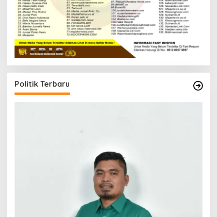
Politik Terbaru