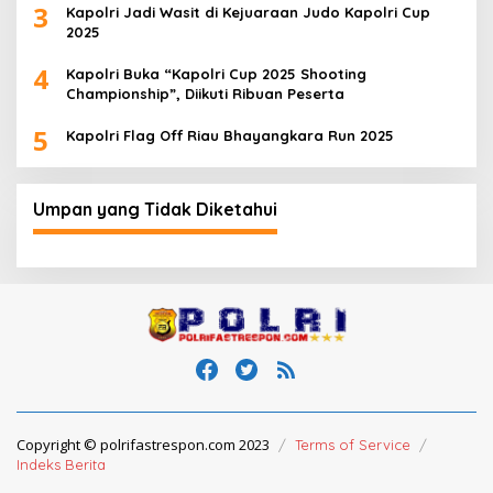
3
Kapolri Jadi Wasit di Kejuaraan Judo Kapolri Cup
2025
4
Kapolri Buka “Kapolri Cup 2025 Shooting
Championship”, Diikuti Ribuan Peserta
5
Kapolri Flag Off Riau Bhayangkara Run 2025
Umpan yang Tidak Diketahui
Copyright © polrifastrespon.com 2023
Terms of Service
Indeks Berita