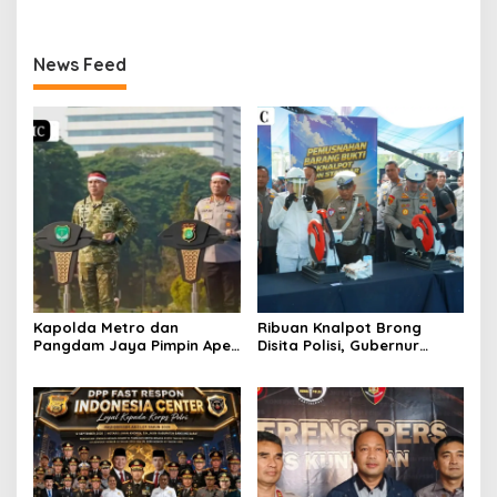
News Feed
Kapolda Metro dan
Ribuan Knalpot Brong
Pangdam Jaya Pimpin Apel
Disita Polisi, Gubernur
Kebangsaan Jaga Jakarta
Jabar Kang Dedi Bakal
Untuk Indonesia.
Berikan Kompensasi
Knalpot Standar