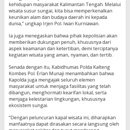
kehidupan masyarakat Kalimantan Tengah. Melalui
wisata susur sungai, kita bisa memperkenalkan
keunikan alam dan budaya daerah ini kepada
dunia,” ungkap Irjen Pol. Iwan Kurniawan.
Ia juga menegaskan bahwa pihak kepolisian akan
memberikan dukungan penuh, khususnya dari
aspek keamanan dan ketertiban, demi terciptanya
kegiatan wisata yang aman, nyaman, dan tertib.
Senada dengan itu, Kabidhumas Polda Kalteng
Kombes Pol. Erlan Munaji menambahkan bahwa
Kapolda juga mengajak seluruh elemen
masyarakat untuk menjaga fasilitas yang telah
dibangun, menghormati kearifan lokal, serta
menjaga kelestarian lingkungan, khususnya
ekosistem sungai.
“Dengan peluncuran kapal wisata ini, diharapkan
manfaatnya dapat dirasakan secara langsung oleh