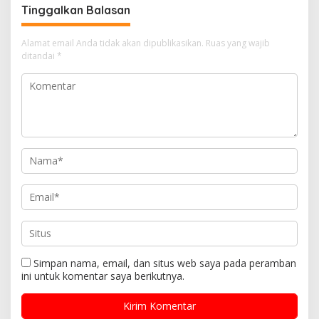
Tinggalkan Balasan
Alamat email Anda tidak akan dipublikasikan.
Ruas yang wajib
ditandai
*
Simpan nama, email, dan situs web saya pada peramban
ini untuk komentar saya berikutnya.