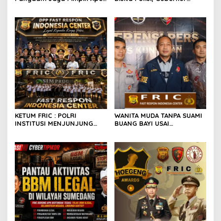
Kebangsaan Jaga Jakarta
Jabar Kang Dedi Bakal
Untuk Indonesia.
Berikan Kompensasi
Knalpot Standar
KETUM FRIC : POLRI
WANITA MUDA TANPA SUAMI
INSTITUSI MENJUNJUNG
BUANG BAYI USAI
TINGGI HUKUM, PALING
MELAHIRKAN
TEGAS TERHADAP ANGGOTA
YANG MELAKUKAN
PELANGGARAN