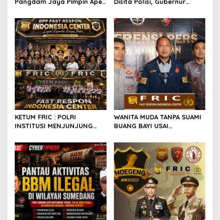
Pangdam Jaya Pimpin Apel
Disita Polisi, Gubernur
Kebangsaan Jaga Jakarta
Jabar Kang Dedi Bakal
Untuk Indonesia.
Berikan Kompensasi
Knalpot Standar
KETUM FRIC : POLRI
WANITA MUDA TANPA SUAMI
INSTITUSI MENJUNJUNG
BUANG BAYI USAI
TINGGI HUKUM, PALING
MELAHIRKAN
TEGAS TERHADAP ANGGOTA
YANG MELAKUKAN
PELANGGARAN