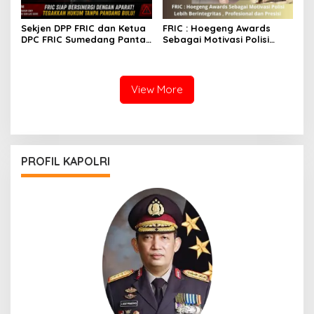
Sekjen DPP FRIC dan Ketua
FRIC : Hoegeng Awards
DPC FRIC Sumedang Pantau
Sebagai Motivasi Polisi
Dugaan Aktivitas BBM
Lebih Berintegritas ,
Ilegal di Wilayah
Profesional dan Presisi
Sumedang, Minta APH
Bertindak Tegas
View More
PROFIL KAPOLRI