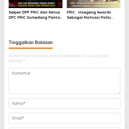
Sekjen DPP FRIC dan Ketua
FRIC : Hoegeng Awards
DPC FRIC Sumedang Pantau
Sebagai Motivasi Polisi
Dugaan Aktivitas BBM
Lebih Berintegritas ,
Ilegal di Wilayah
Profesional dan Presisi
Sumedang, Minta APH
Bertindak Tegas
Tinggalkan Balasan
Alamat email Anda tidak akan dipublikasikan.
Ruas yang wajib
ditandai
*