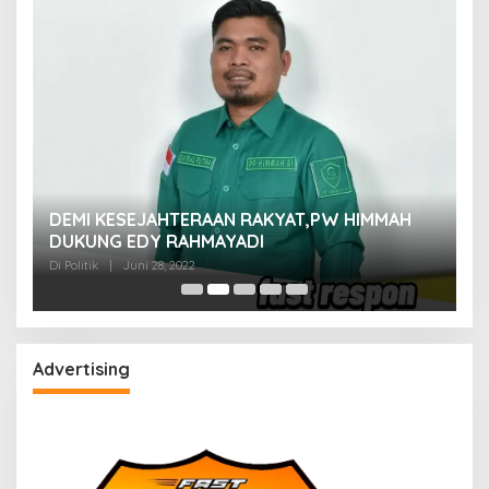
M
DEMI KESEJAHTERAAN RAKYAT,PW HIMMAH
M
DUKUNG EDY RAHMAYADI
Di 
Di Politik
|
Juni 28, 2022
Advertising