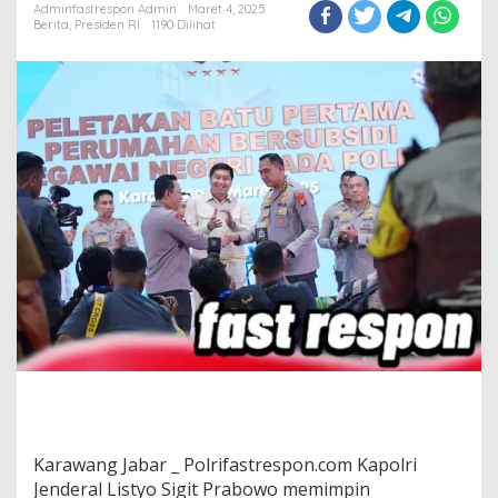
Adminfastrespon Admin
Maret 4, 2025
Berita
,
Presiden RI
1190 Dilihat
Karawang Jabar _ Polrifastrespon.com Kapolri
Jenderal Listyo Sigit Prabowo memimpin