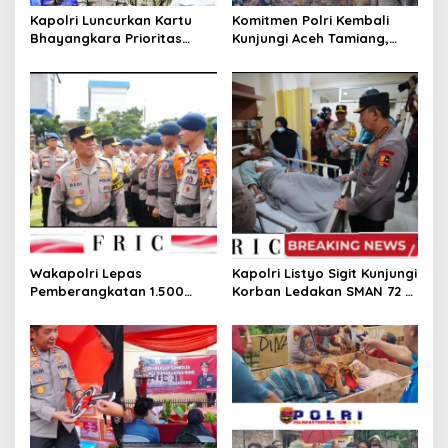
Kapolri Luncurkan Kartu
Komitmen Polri Kembali
Bhayangkara Prioritas
Kunjungi Aceh Tamiang,
Buruh, Wujud Nyata
Kapolri Pastikan Recovery
Kepedulian Polri terhadap
Pascabencana Berjalan
Kesejahteraan Pekerja
Optimal
Wakapolri Lepas
Kapolri Listyo Sigit Kunjungi
Pemberangkatan 1.500
Korban Ledakan SMAN 72 di
Personel ke Sumatera:
RSI Cempaka Putih
Pastikan Penanganan
Bencana Cepat dan Tepat