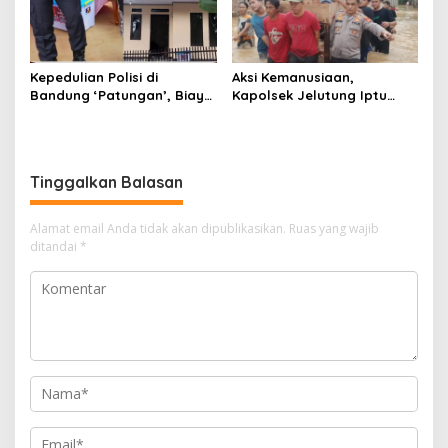
Kepedulian Polisi di
Aksi Kemanusiaan,
Bandung ‘Patungan’, Biayai
Kapolsek Jelutung Iptu
Perbaikan Rumah Warga
Choiril Umam Fauzi Turun
Korban Gempa
Langsung Bantu Warga
dan Evakuasi Lansia
Terdampak Banjir
Tinggalkan Balasan
Alamat email Anda tidak akan dipublikasikan.
Ruas yang wajib
ditandai
*