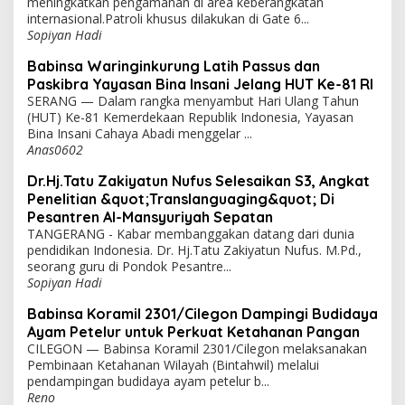
meningkatkan pengamanan di area keberangkatan
internasional.Patroli khusus dilakukan di Gate 6...
Sopiyan Hadi
Babinsa Waringinkurung Latih Passus dan
Paskibra Yayasan Bina Insani Jelang HUT Ke-81 RI
SERANG — Dalam rangka menyambut Hari Ulang Tahun
(HUT) Ke-81 Kemerdekaan Republik Indonesia, Yayasan
Bina Insani Cahaya Abadi menggelar ...
Anas0602
Dr.Hj.Tatu Zakiyatun Nufus Selesaikan S3, Angkat
Penelitian &quot;Translanguaging&quot; Di
Pesantren Al-Mansyuriyah Sepatan
TANGERANG - Kabar membanggakan datang dari dunia
pendidikan Indonesia. Dr. Hj.Tatu Zakiyatun Nufus. M.Pd.,
seorang guru di Pondok Pesantre...
Sopiyan Hadi
Babinsa Koramil 2301/Cilegon Dampingi Budidaya
Ayam Petelur untuk Perkuat Ketahanan Pangan
CILEGON — Babinsa Koramil 2301/Cilegon melaksanakan
Pembinaan Ketahanan Wilayah (Bintahwil) melalui
pendampingan budidaya ayam petelur b...
Reno