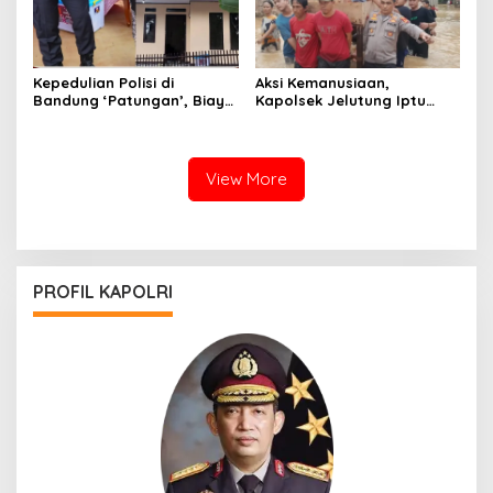
Kepedulian Polisi di
Aksi Kemanusiaan,
Bandung ‘Patungan’, Biayai
Kapolsek Jelutung Iptu
Perbaikan Rumah Warga
Choiril Umam Fauzi Turun
Korban Gempa
Langsung Bantu Warga
dan Evakuasi Lansia
Terdampak Banjir
View More
PROFIL KAPOLRI