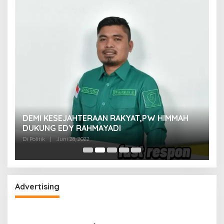
M
DEMI KESEJAHTERAAN RAKYAT,PW HIMMAH
M
DUKUNG EDY RAHMAYADI
Di 
Di Politik
|
Juni 28, 2022
Advertising