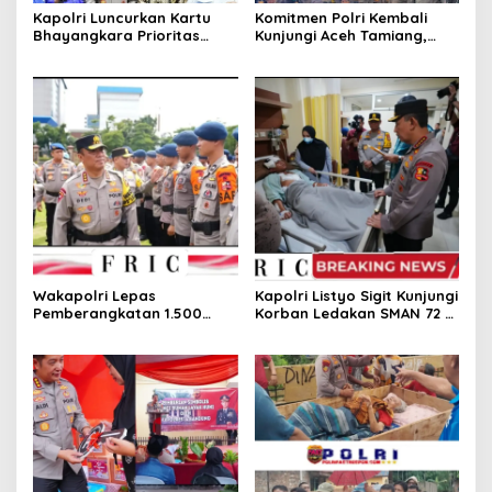
Kapolri Luncurkan Kartu
Komitmen Polri Kembali
Bhayangkara Prioritas
Kunjungi Aceh Tamiang,
Buruh, Wujud Nyata
Kapolri Pastikan Recovery
Kepedulian Polri terhadap
Pascabencana Berjalan
Kesejahteraan Pekerja
Optimal
Wakapolri Lepas
Kapolri Listyo Sigit Kunjungi
Pemberangkatan 1.500
Korban Ledakan SMAN 72 di
Personel ke Sumatera:
RSI Cempaka Putih
Pastikan Penanganan
Bencana Cepat dan Tepat