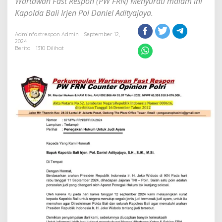
Wartawan Fast Respon (PW FRN) Menyurati malam ini
Malam
Kapolda Bali Irjen Pol Daniel Adityajaya.
Ini
Adminfastrespon Admin
September 12,
2024
Berita
1310 Dilihat