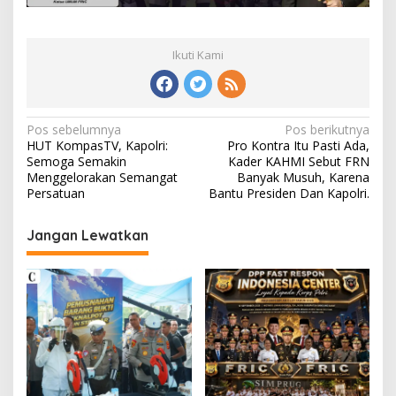
Ikuti Kami
Navigasi
Pos sebelumnya
Pos berikutnya
HUT KompasTV, Kapolri:
Pro Kontra Itu Pasti Ada,
pos
Semoga Semakin
Kader KAHMI Sebut FRN
Menggelorakan Semangat
Banyak Musuh, Karena
Persatuan
Bantu Presiden Dan Kapolri.
Jangan Lewatkan