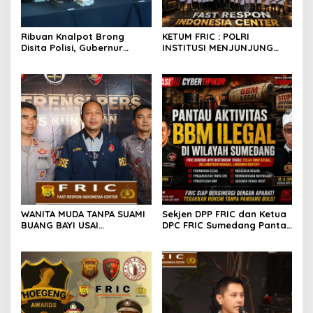
Ribuan Knalpot Brong
KETUM FRIC : POLRI
Disita Polisi, Gubernur
INSTITUSI MENJUNJUNG
Jabar Kang Dedi Bakal
TINGGI HUKUM, PALING
Berikan Kompensasi
TEGAS TERHADAP ANGGOTA
Knalpot Standar
YANG MELAKUKAN
PELANGGARAN
WANITA MUDA TANPA SUAMI
Sekjen DPP FRIC dan Ketua
BUANG BAYI USAI
DPC FRIC Sumedang Pantau
MELAHIRKAN
Dugaan Aktivitas BBM
Ilegal di Wilayah
Sumedang, Minta APH
Bertindak Tegas