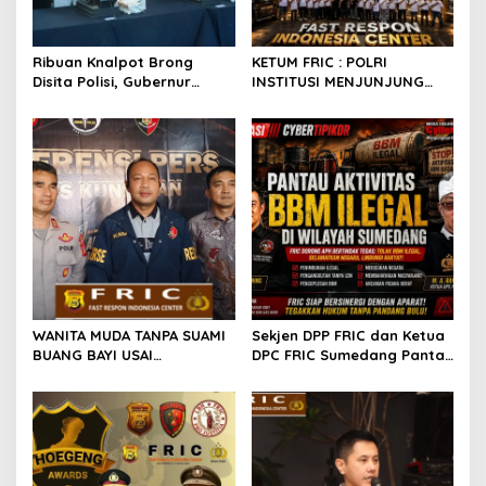
Ribuan Knalpot Brong
KETUM FRIC : POLRI
Disita Polisi, Gubernur
INSTITUSI MENJUNJUNG
Jabar Kang Dedi Bakal
TINGGI HUKUM, PALING
Berikan Kompensasi
TEGAS TERHADAP ANGGOTA
Knalpot Standar
YANG MELAKUKAN
PELANGGARAN
WANITA MUDA TANPA SUAMI
Sekjen DPP FRIC dan Ketua
BUANG BAYI USAI
DPC FRIC Sumedang Pantau
MELAHIRKAN
Dugaan Aktivitas BBM
Ilegal di Wilayah
Sumedang, Minta APH
Bertindak Tegas