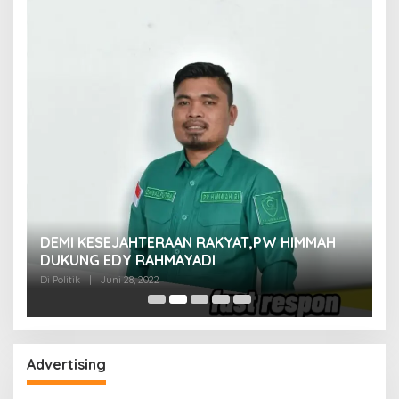
M
DEMI KESEJAHTERAAN RAKYAT,PW HIMMAH
M
DUKUNG EDY RAHMAYADI
Di 
Di Politik
|
Juni 28, 2022
Advertising