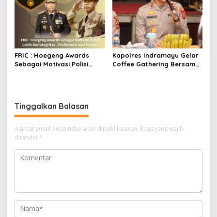
FRIC : Hoegeng Awards
Kapolres Indramayu Gelar
Sebagai Motivasi Polisi
Coffee Gathering Bersama
Lebih Berintegritas ,
Puluhan Insan Media
Profesional dan Presisi
Tinggalkan Balasan
Alamat email Anda tidak akan dipublikasikan.
Ruas yang wajib
ditandai
*