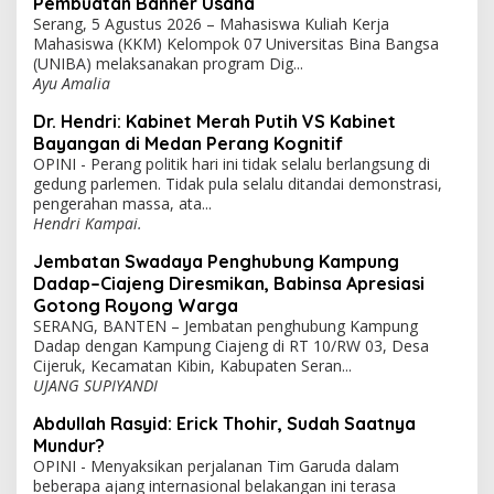
Pembuatan Banner Usaha
Serang, 5 Agustus 2026 – Mahasiswa Kuliah Kerja
Mahasiswa (KKM) Kelompok 07 Universitas Bina Bangsa
(UNIBA) melaksanakan program Dig...
Ayu Amalia
Dr. Hendri: Kabinet Merah Putih VS Kabinet
Bayangan di Medan Perang Kognitif
OPINI - Perang politik hari ini tidak selalu berlangsung di
gedung parlemen. Tidak pula selalu ditandai demonstrasi,
pengerahan massa, ata...
Hendri Kampai.
Jembatan Swadaya Penghubung Kampung
Dadap–Ciajeng Diresmikan, Babinsa Apresiasi
Gotong Royong Warga
SERANG, BANTEN – Jembatan penghubung Kampung
Dadap dengan Kampung Ciajeng di RT 10/RW 03, Desa
Cijeruk, Kecamatan Kibin, Kabupaten Seran...
UJANG SUPIYANDI
Abdullah Rasyid: Erick Thohir, Sudah Saatnya
Mundur?
OPINI - Menyaksikan perjalanan Tim Garuda dalam
beberapa ajang internasional belakangan ini terasa