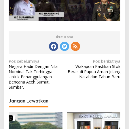
Ikuti Kami
Navigasi
Pos sebelumnya
Pos berikutnya
Negara Hadir Dengan Nilai
Wakapolri Pastikan Stok
pos
Nominal Tak Terhingga
Beras di Papua Aman Jelang
Untuk Penanggulangan
Natal dan Tahun Baru
Bencana Aceh,Sumut,
Sumbar.
Jangan Lewatkan