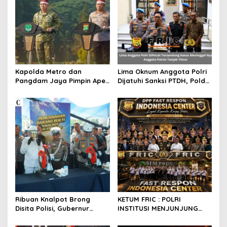
Kapolda Metro dan
Lima Oknum Anggota Polri
Pangdam Jaya Pimpin Apel
Dijatuhi Sanksi PTDH, Polda
Kebangsaan Jaga Jakarta
Jambi Tegaskan Komitmen
Untuk Indonesia.
Penegakan Kode Etik
Secara Tegas dan
Transparan
Ribuan Knalpot Brong
KETUM FRIC : POLRI
Disita Polisi, Gubernur
INSTITUSI MENJUNJUNG
Jabar Kang Dedi Bakal
TINGGI HUKUM, PALING
Berikan Kompensasi
TEGAS TERHADAP ANGGOTA