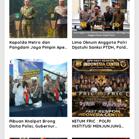
Kapolda Metro dan
Lima Oknum Anggota Polri
Pangdam Jaya Pimpin Apel
Dijatuhi Sanksi PTDH, Polda
Kebangsaan Jaga Jakarta
Jambi Tegaskan Komitmen
Untuk Indonesia.
Penegakan Kode Etik
Secara Tegas dan
Transparan
Ribuan Knalpot Brong
KETUM FRIC : POLRI
Disita Polisi, Gubernur
INSTITUSI MENJUNJUNG
Jabar Kang Dedi Bakal
TINGGI HUKUM, PALING
Berikan Kompensasi
TEGAS TERHADAP ANGGOTA