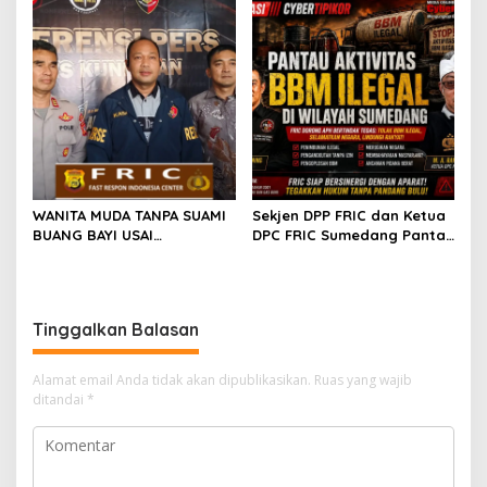
Knalpot Standar
YANG MELAKUKAN
PELANGGARAN
WANITA MUDA TANPA SUAMI
Sekjen DPP FRIC dan Ketua
BUANG BAYI USAI
DPC FRIC Sumedang Pantau
MELAHIRKAN
Dugaan Aktivitas BBM
Ilegal di Wilayah
Sumedang, Minta APH
Bertindak Tegas
Tinggalkan Balasan
Alamat email Anda tidak akan dipublikasikan.
Ruas yang wajib
ditandai
*