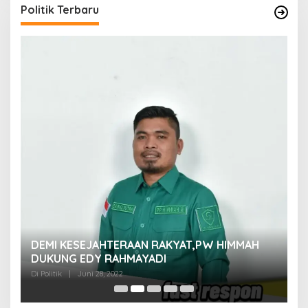
Politik Terbaru
M
DEMI KESEJAHTERAAN RAKYAT,PW HIMMAH
M
DUKUNG EDY RAHMAYADI
Di 
Di Politik
|
Juni 28, 2022