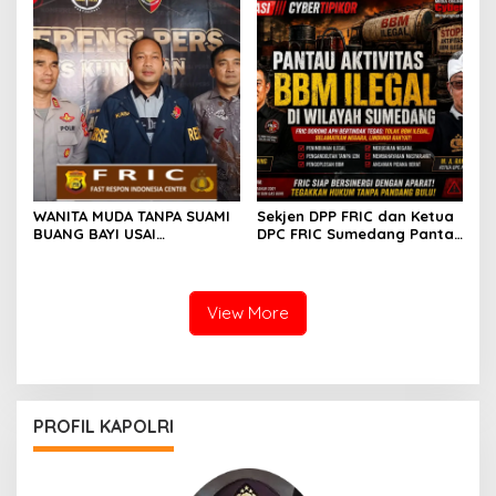
Knalpot Standar
YANG MELAKUKAN
PELANGGARAN
WANITA MUDA TANPA SUAMI
Sekjen DPP FRIC dan Ketua
BUANG BAYI USAI
DPC FRIC Sumedang Pantau
MELAHIRKAN
Dugaan Aktivitas BBM
Ilegal di Wilayah
Sumedang, Minta APH
Bertindak Tegas
View More
PROFIL KAPOLRI