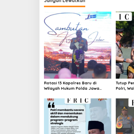
Jangan Lewatkan
Rotasi 13 Kapolres Baru di
Tutup Pe
Wilayah Hukum Polda Jawa
Polri, W
Barat,Kapolda Sampaikan Ini
Pesan Ka
Merupakan Bagian Dari Dinamika
Organisasi.