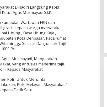
syarakat Dihadiri Langsung Kabid
 Ketut Agus Musmayadi S.I.K.
erkumpulan Wartawan FRN dan
il gratis kepada warga masyarakat
Ingklut Penjelasan Agus Flores
inal Ubung , Desa Ubung Kaja ,
Soal Kinerja Polri Di Hari
abupaten Kota Denpasar, Pada Jumat
Bhayangkara ke 76
Di Politik, Polri
|
Juli 2, 2022
 Wita hingga Selesai. Dan Jumlah Tajil
1000 Pcs.
ol Agus Musmayadi, Mengatakan
akat, yang antusias menerima tajil,
olri Kepada Masyarakat.
men Polri Untuk Mencintai
 lakukan, Polri Melayani Masyarakat,”
kepada Detik Satu.