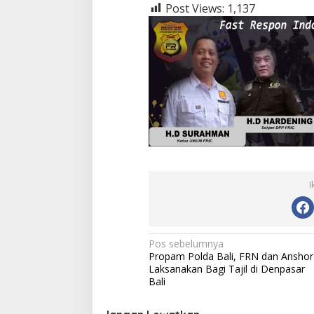
Post Views:
1,137
I
Navigasi
Pos sebelumnya
Propam Polda Bali, FRN dan Anshor
pos
Laksanakan Bagi Tajil di Denpasar
Bali