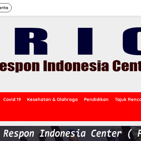
erita
Covid 19
Kesehatan & Olahraga
Pendidikan
Tajuk Renc