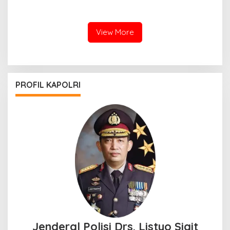
Jabar Gantikan Komjen Pol
Lomba Olah TKP Tingkat
Rudi Setiawan
Polda Jabar 2026
View More
PROFIL KAPOLRI
Jenderal Polisi Drs. Listyo Sigit