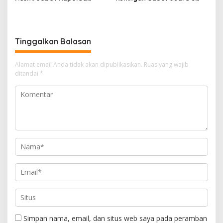
Jabar Gantikan Komjen Pol
Lomba Olah TKP Tingkat
Rudi Setiawan
Polda Jabar 2026
Tinggalkan Balasan
Alamat email Anda tidak akan dipublikasikan.
Ruas yang wajib
ditandai
*
Simpan nama, email, dan situs web saya pada peramban