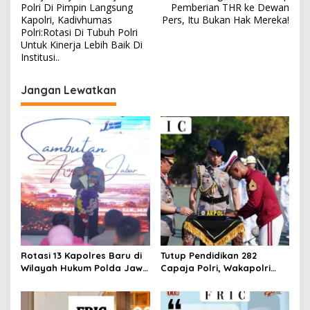
pos
Polri Di Pimpin Langsung
Pemberian THR ke Dewan
Kapolri, Kadivhumas
Pers, Itu Bukan Hak Mereka!
Polri:Rotasi Di Tubuh Polri
Untuk Kinerja Lebih Baik Di
Institusi..
Jangan Lewatkan
Rotasi 13 Kapolres Baru di
Tutup Pendidikan 282
Wilayah Hukum Polda Jawa
Capaja Polri, Wakapolri
Barat,Kapolda Sampaikan
Sampaikan Pesan Kapolri
Ini Merupakan Bagian Dari
Dinamika Organisasi.