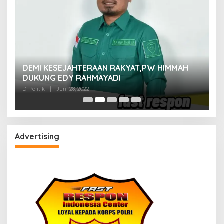
M
DEMI KESEJAHTERAAN RAKYAT,PW HIMMAH
M
DUKUNG EDY RAHMAYADI
Di 
Di Politik
|
Juni 28, 2022
Advertising