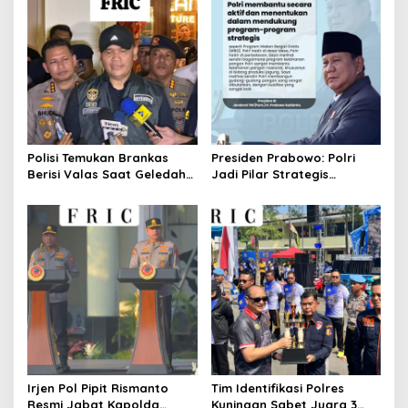
Polisi Temukan Brankas
Presiden Prabowo: Polri
Berisi Valas Saat Geledah
Jadi Pilar Strategis
Kafe di Cipete
Penggerak Program Makan
Bergizi Gratis dan
Pembangunan Nasional
Irjen Pol Pipit Rismanto
Tim Identifikasi Polres
Resmi Jabat Kapolda
Kuningan Sabet Juara 3