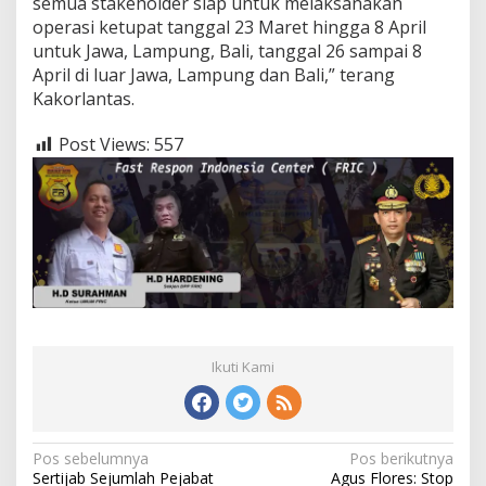
semua stakeholder siap untuk melaksanakan
operasi ketupat tanggal 23 Maret hingga 8 April
untuk Jawa, Lampung, Bali, tanggal 26 sampai 8
April di luar Jawa, Lampung dan Bali,” terang
Kakorlantas.
Post Views:
557
Ikuti Kami
Navigasi
Pos sebelumnya
Pos berikutnya
Sertijab Sejumlah Pejabat
Agus Flores: Stop