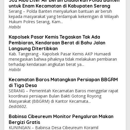
502 Ribu Liter Air Bersih Disalurkan Polda Banten
untuk Enam Kecamatan di Kabupaten Serang
Serang – Polda Banten menyalurkan bantuan air bersih
kepada masyarakat yang terdampak kekeringan di Wilayah
Hukum Polres Serang, Kam...
Habibi
Kapolsek Pasar Kemis Tegaskan Tak Ada
Pembiaran, Kendaraan Berat di Bahu Jalan
Langsung Ditertibkan
Kab. Tangerang - Kapolsek Pasar Kemis AKP Humaedi
menegaskan bahwa pihaknya tidak melakukan pembiaran
terhadap kendaraan angkutan berat ya...
Habibi
Kecamatan Baros Matangkan Persiapan BBGRM
di Tiga Desa
SERANG – Pemerintah Kecamatan Baros menggelar rapat
koordinasi persiapan Bulan Bakti Gotong Royong
Masyarakat (BBGRM) di Kantor Kecamata...
Dedi0602.
Babinsa Cibeureum Monitor Penyaluran Makan
Bergizi Gratis
KUNINGAN – Babinsa Desa Cibeureum Koramil