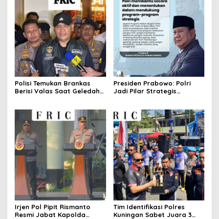
Polisi Temukan Brankas
Presiden Prabowo: Polri
Berisi Valas Saat Geledah
Jadi Pilar Strategis
Kafe di Cipete
Penggerak Program Makan
Bergizi Gratis dan
Pembangunan Nasional
Irjen Pol Pipit Rismanto
Tim Identifikasi Polres
Resmi Jabat Kapolda
Kuningan Sabet Juara 3