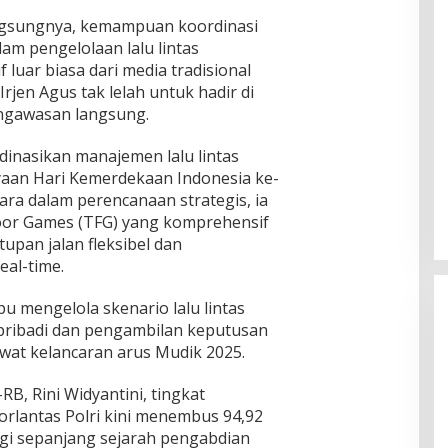
gsungnya, kemampuan koordinasi
alam pengelolaan lalu lintas
luar biasa dari media tradisional
rjen Agus tak lelah untuk hadir di
ngawasan langsung.
rdinasikan manajemen lalu lintas
yaan Hari Kemerdekaan Indonesia ke-
ara dalam perencanaan strategis, ia
loor Games (TFG) yang komprehensif
pan jalan fleksibel dan
eal-time.
pu mengelola skenario lalu lintas
 pribadi dan pengambilan keputusan
lewat kelancaran arus Mudik 2025.
, Rini Widyantini, tingkat
orlantas Polri kini menembus 94,92
ggi sepanjang sejarah pengabdian