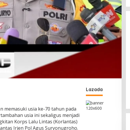
Lazada
akan memasuki usia ke-70 tahun pada
rtambahan usia ini sekaligus menjadi
itan Korps Lalu Lintas (Korlantas)
ntas Irjen Pol Agus Suryonugroho.