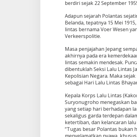
berdiri sejak 22 September 195
Adapun sejarah Polantas sejatin
Belanda, tepatnya 15 Mei 1915,
lintas bernama Voer Wesen yan
Verkeerspolitie.
Ingklut Penjelasan Agus Flores
DEMI KESEJAHTE
Soal Kinerja Polri Di Hari
HIMMAH DUKUNG 
Masa penjajahan Jepang sempat
Bhayangkara ke 76
Di Politik, Polri
|
Juli 2, 2022
Di Politik
|
Juni 28, 2022
akhirnya pada era kemerdekaan
lintas semakin mendesak. Punc
dibentuklah Seksi Lalu Lintas 
Kepolisian Negara. Maka sejak 
sebagai Hari Lalu Lintas Bhaya
Kepala Korps Lalu Lintas (Kakor
Suryonugroho menegaskan bahw
yang setiap hari berhadapan 
sekaligus garda terdepan dal
ketertiban, dan kelancaran lalu 
“Tugas besar Polantas bukan ha
menyelamatkan nyawa, khusus