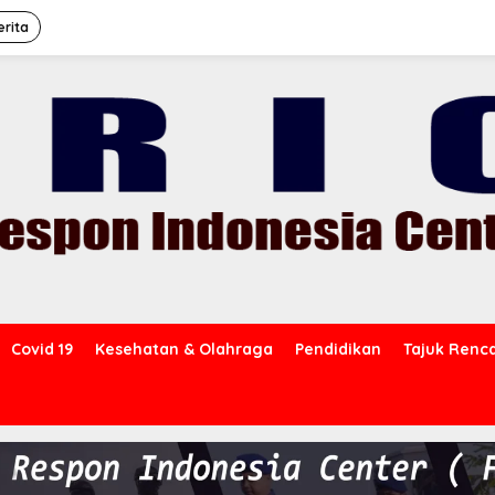
erita
Covid 19
Kesehatan & Olahraga
Pendidikan
Tajuk Renc