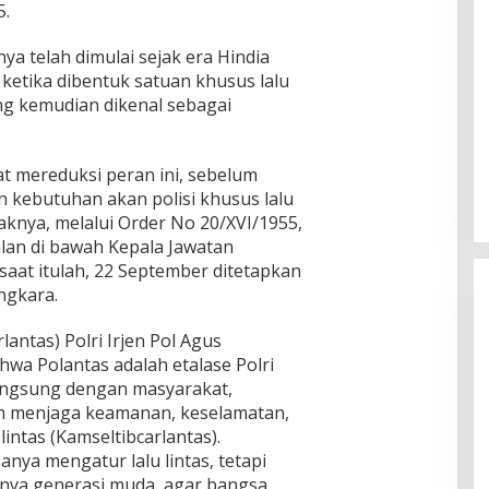
5.
ya telah dimulai sejak era Hindia
 ketika dibentuk satuan khusus lalu
g kemudian dikenal sebagai
RAAN RAKYAT,PW
Marsekal TNI Hadi Telusuri
EDY RAHMAYADI
Persoalan Dugaan Mafia Tanah Di
 mereduksi peran ini, sebelum
Pasangkayu
Di Politik
|
Juni 17, 2022
 kebutuhan akan polisi khusus lalu
aknya, melalui Order No 20/XVI/1955,
Jalan di bawah Kepala Jawatan
saat itulah, 22 September ditetapkan
ngkara.
lantas) Polri Irjen Pol Agus
a Polantas adalah etalase Polri
langsung dengan masyarakat,
am menjaga keamanan, keselamatan,
lintas (Kamseltibcarlantas).
nya mengatur lalu lintas, tetapi
nya generasi muda, agar bangsa