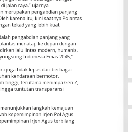
i jalan raya,” ujarnya.
hun merupakan pengabdian panjang
eh karena itu, kini saatnya Polantas
gan tekad yang lebih kuat.
adalah pengabdian panjang yang
Polantas menatap ke depan dengan
irkan lalu lintas modern, humanis,
yongsong Indonesia Emas 2045,”
ni juga tidak lepas dari berbagai
buhan kendaraan bermotor,
sih tinggi, terutama menimpa Gen Z,
hingga tuntutan transparansi
5 menunjukkan langkah kemajuan
bawah kepemimpinan Irjen Pol Agus
epemimpinan Irjen Agus terbilang