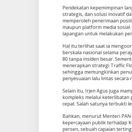
Pendekatan kepemimpinan lan
strategis, dan solusi inovatif d
memperoleh penerimaan positif 
maupun platform media sosial. I
lapangan untuk melakukan pe
Hal itu terlihat saat ia mengoo
berskala nasional selama pera
80 tanpa insiden besar. Sement
menerapkan strategi Traffic F
sehingga memungkinkan penutu
penyesuaian lalu lintas secara r
Selain itu, Irjen Agus juga mam
kompleks melalui keterlibatan
cepat. Salah satunya terbukti 
Bahkan, menurut Menteri PAN-RB
kepercayaan publik terhadap K
persen, sebuah capaian tertin