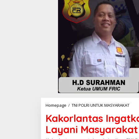
Kako
Homepage
/
TNI POLRI UNTUK MASYARAKAT
Inga
Kakorlantas Ingatk
Jajar
Pesa
Layani Masyarakat
Kapol
Laya
Masy