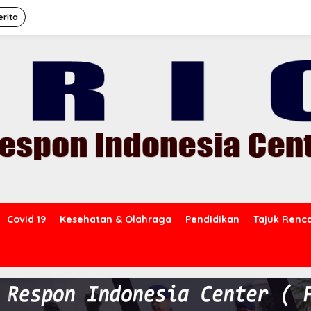
erita
Covid 19
Kesehatan & Olahraga
Pendidikan
Tajuk Renc