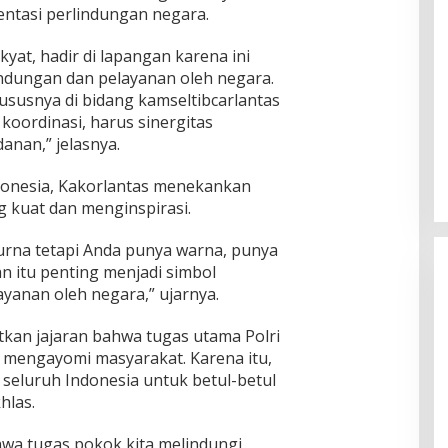
entasi perlindungan negara.
kyat, hadir di lapangan karena ini
indungan dan pelayanan oleh negara.
susnya di bidang kamseltibcarlantas
oordinasi, harus sinergitas
Ingklut Penjelasan Agus Flores
anan,” jelasnya.
Soal Kinerja Polri Di Hari
Bhayangkara ke 76
Di Politik, Polri
|
Juli 2, 2022
ndonesia, Kakorlantas menekankan
 kuat dan menginspirasi.
purna tetapi Anda punya warna, punya
n itu penting menjadi simbol
ayanan oleh negara,” ujarnya.
kan jajaran bahwa tugas utama Polri
n mengayomi masyarakat. Karena itu,
i seluruh Indonesia untuk betul-betul
hlas.
hwa tugas pokok kita melindungi,