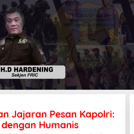
rlantas
tkan
an Jajaran Pesan Kapolri:
an
n
 dengan Humanis
ri:
ni
arakat