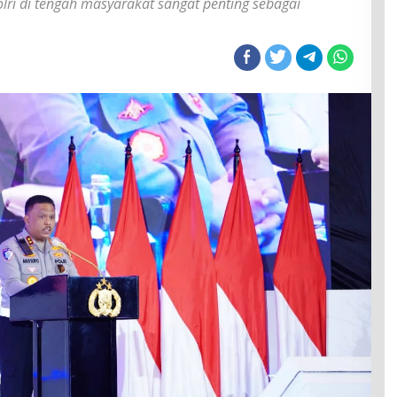
lri di tengah masyarakat sangat penting sebagai
an
nis