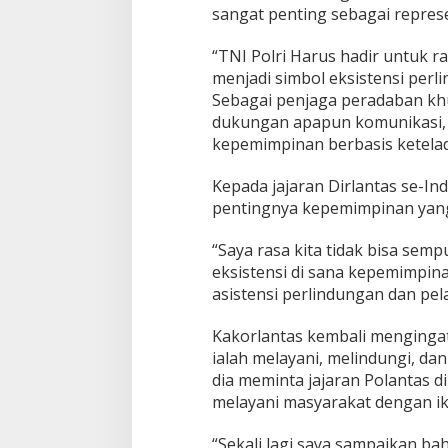
sangat penting sebagai repres
“TNI Polri Harus hadir untuk ra
menjadi simbol eksistensi perl
Sebagai penjaga peradaban khu
dukungan apapun komunikasi, k
kepemimpinan berbasis ketelad
Kepada jajaran Dirlantas se-I
pentingnya kepemimpinan yang
“Saya rasa kita tidak bisa sem
eksistensi di sana kepemimpina
asistensi perlindungan dan pel
Kakorlantas kembali mengingat
ialah melayani, melindungi, da
dia meminta jajaran Polantas d
melayani masyarakat dengan ik
“Sekali lagi saya sampaikan ba