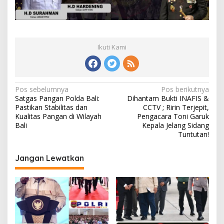
Ikuti Kami
Navigasi
Pos sebelumnya
Pos berikutnya
Satgas Pangan Polda Bali:
Dihantam Bukti INAFIS &
pos
Pastikan Stabilitas dan
CCTV ; Ririn Terjepit,
Kualitas Pangan di Wilayah
Pengacara Toni Garuk
Bali
Kepala Jelang Sidang
Tuntutan!
Jangan Lewatkan