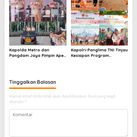
Kapolda Metro dan
Kapolri-Panglima TNI Tinjau
Pangdam Jaya Pimpin Apel
Kesiapan Program
Kesiapan Pengamanan
Ketahanan Pangan di Jawa
Pilkada 2024 di Monas
Tengah
Tinggalkan Balasan
Alamat email Anda tidak akan dipublikasikan.
Ruas yang wajib
ditandai
*