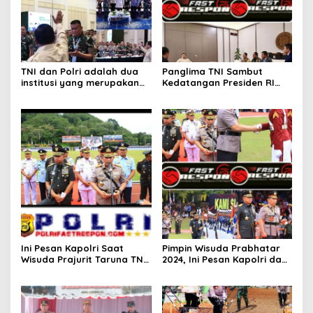
TNI dan Polri adalah dua
Panglima TNI Sambut
institusi yang merupakan
Kedatangan Presiden RI
wujud dari kehadiran
Setelah Kunjungan Kerja di
negara, wujud dari
Mesir dan Ikuti Rapat
penegakan kedaulatan,
Terbatas Dengan Presiden
wujud dari eksistensi
negara.
Ini Pesan Kapolri Saat
Pimpin Wisuda Prabhatar
Wisuda Prajurit Taruna TNI-
2024, Ini Pesan Kapolri dan
Polri
Panglima TNI untuk 1.104
Taruna