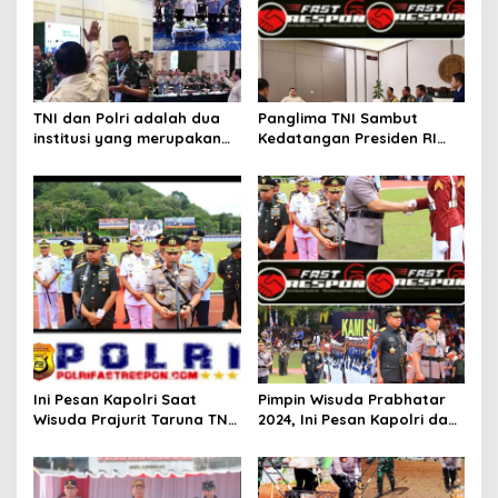
TNI dan Polri adalah dua
Panglima TNI Sambut
institusi yang merupakan
Kedatangan Presiden RI
wujud dari kehadiran
Setelah Kunjungan Kerja di
negara, wujud dari
Mesir dan Ikuti Rapat
penegakan kedaulatan,
Terbatas Dengan Presiden
wujud dari eksistensi
negara.
Ini Pesan Kapolri Saat
Pimpin Wisuda Prabhatar
Wisuda Prajurit Taruna TNI-
2024, Ini Pesan Kapolri dan
Polri
Panglima TNI untuk 1.104
Taruna