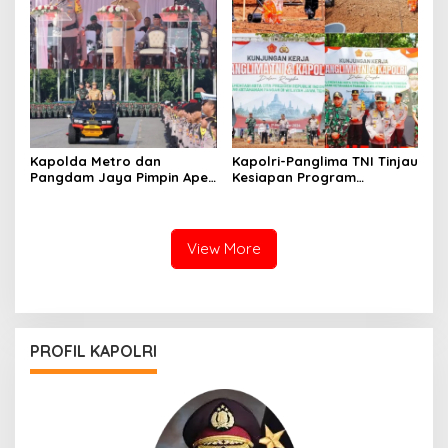
Kapolda Metro dan
Kapolri-Panglima TNI Tinjau
Pangdam Jaya Pimpin Apel
Kesiapan Program
Kesiapan Pengamanan
Ketahanan Pangan di Jawa
Pilkada 2024 di Monas
Tengah
View More
PROFIL KAPOLRI