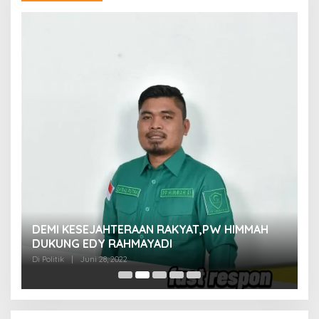
M
DEMI KESEJAHTERAAN RAKYAT,PW HIMMAH
M
DUKUNG EDY RAHMAYADI
Di 
Di Politik
|
Juni 28, 2022