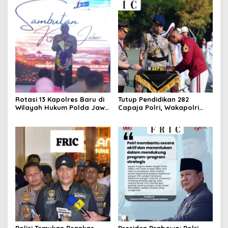
Rotasi 13 Kapolres Baru di
Tutup Pendidikan 282
Wilayah Hukum Polda Jawa
Capaja Polri, Wakapolri
Barat,Kapolda Sampaikan
Sampaikan Pesan Kapolri
Ini Merupakan Bagian Dari
Dinamika Organisasi.