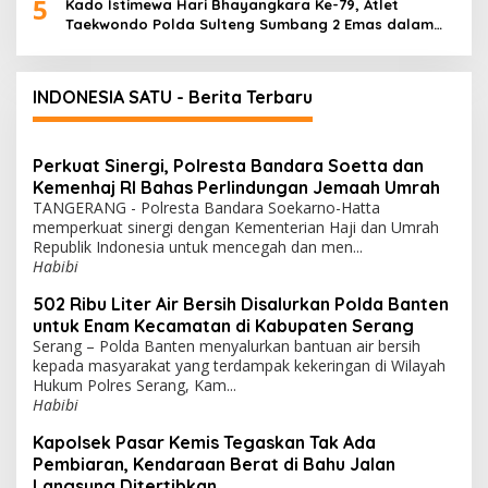
5
Kado Istimewa Hari Bhayangkara Ke-79, Atlet
Taekwondo Polda Sulteng Sumbang 2 Emas dalam
Ajang WPFG 2025 di Birmingham Amerika
INDONESIA SATU - Berita Terbaru
Perkuat Sinergi, Polresta Bandara Soetta dan
Kemenhaj RI Bahas Perlindungan Jemaah Umrah
TANGERANG - Polresta Bandara Soekarno-Hatta
memperkuat sinergi dengan Kementerian Haji dan Umrah
Republik Indonesia untuk mencegah dan men...
Habibi
502 Ribu Liter Air Bersih Disalurkan Polda Banten
untuk Enam Kecamatan di Kabupaten Serang
Serang – Polda Banten menyalurkan bantuan air bersih
kepada masyarakat yang terdampak kekeringan di Wilayah
Hukum Polres Serang, Kam...
Habibi
Kapolsek Pasar Kemis Tegaskan Tak Ada
Pembiaran, Kendaraan Berat di Bahu Jalan
Langsung Ditertibkan