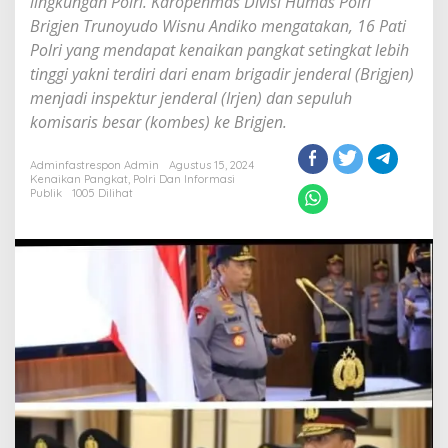
lingkungan Polri. Karopenmas Divisi Humas Polri
Brigjen Trunoyudo Wisnu Andiko mengatakan, 16 Pati
Polri yang mendapat kenaikan pangkat setingkat lebih
tinggi yakni terdiri dari enam brigadir jenderal (Brigjen)
menjadi inspektur jenderal (Irjen) dan sepuluh
komisaris besar (kombes) ke Brigjen.
Adminfastrespon Admin
Agustus 15, 2024
Kenaikan Pangkat
,
Polri Dan Informasi
Publik
1005 Dilihat