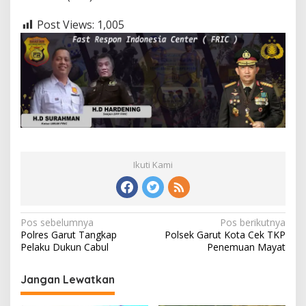
Post Views:
1,005
Ikuti Kami
Navigasi
Pos sebelumnya
Pos berikutnya
Polres Garut Tangkap
Polsek Garut Kota Cek TKP
pos
Pelaku Dukun Cabul
Penemuan Mayat
Jangan Lewatkan