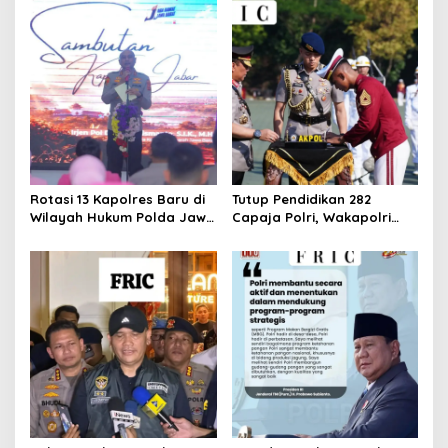
Rotasi 13 Kapolres Baru di
Tutup Pendidikan 282
Wilayah Hukum Polda Jawa
Capaja Polri, Wakapolri
Barat,Kapolda Sampaikan
Sampaikan Pesan Kapolri
Ini Merupakan Bagian Dari
Dinamika Organisasi.