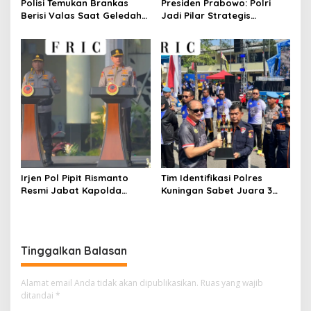
Polisi Temukan Brankas
Presiden Prabowo: Polri
Berisi Valas Saat Geledah
Jadi Pilar Strategis
Kafe di Cipete
Penggerak Program Makan
Bergizi Gratis dan
Pembangunan Nasional
Irjen Pol Pipit Rismanto
Tim Identifikasi Polres
Resmi Jabat Kapolda
Kuningan Sabet Juara 3
Jabar Gantikan Komjen Pol
Lomba Olah TKP Tingkat
Rudi Setiawan
Polda Jabar 2026
Tinggalkan Balasan
Alamat email Anda tidak akan dipublikasikan.
Ruas yang wajib
ditandai
*