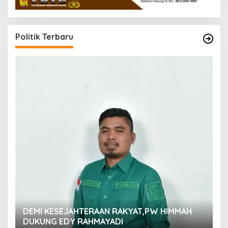
Politik Terbaru
M
DEMI KESEJAHTERAAN RAKYAT,PW HIMMAH
M
DUKUNG EDY RAHMAYADI