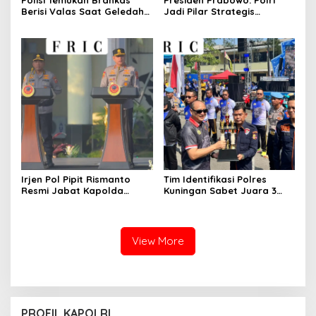
Polisi Temukan Brankas
Presiden Prabowo: Polri
Berisi Valas Saat Geledah
Jadi Pilar Strategis
Kafe di Cipete
Penggerak Program Makan
Bergizi Gratis dan
Pembangunan Nasional
Irjen Pol Pipit Rismanto
Tim Identifikasi Polres
Resmi Jabat Kapolda
Kuningan Sabet Juara 3
Jabar Gantikan Komjen Pol
Lomba Olah TKP Tingkat
Rudi Setiawan
Polda Jabar 2026
View More
PROFIL KAPOLRI