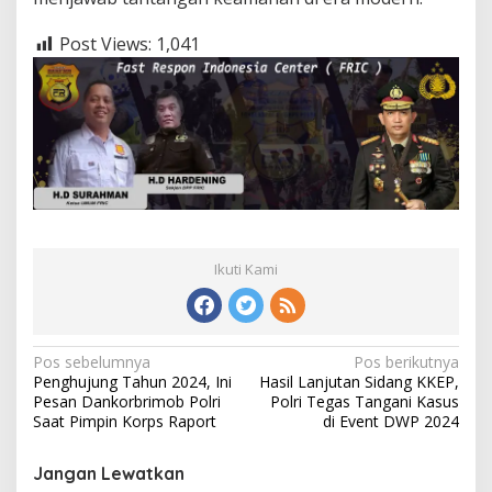
Post Views:
1,041
Ikuti Kami
Navigasi
Pos sebelumnya
Pos berikutnya
Penghujung Tahun 2024, Ini
Hasil Lanjutan Sidang KKEP,
pos
Pesan Dankorbrimob Polri
Polri Tegas Tangani Kasus
Saat Pimpin Korps Raport
di Event DWP 2024
Jangan Lewatkan