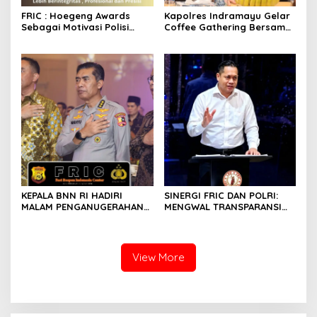
FRIC : Hoegeng Awards
Kapolres Indramayu Gelar
Sebagai Motivasi Polisi
Coffee Gathering Bersama
Lebih Berintegritas ,
Puluhan Insan Media
Profesional dan Presisi
KEPALA BNN RI HADIRI
SINERGI FRIC DAN POLRI:
MALAM PENGANUGERAHAN
MENGWAL TRANSPARANSI
HOEGENG AWARDS 2026
DAN PELAYANAN TERBAIK
UNTUK MASYARAKAT
View More