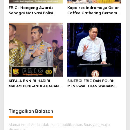
FRIC : Hoegeng Awards
Kapolres Indramayu Gelar
Sebagai Motivasi Polisi
Coffee Gathering Bersama
Lebih Berintegritas ,
Puluhan Insan Media
Profesional dan Presisi
KEPALA BNN RI HADIRI
SINERGI FRIC DAN POLRI:
MALAM PENGANUGERAHAN
MENGWAL TRANSPARANSI
HOEGENG AWARDS 2026
DAN PELAYANAN TERBAIK
UNTUK MASYARAKAT
Tinggalkan Balasan
Alamat email Anda tidak akan dipublikasikan.
Ruas yang wajib
ditandai
*