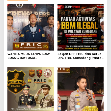
WANITA MUDA TANPA SUAMI
Sekjen DPP FRIC dan Ketua
BUANG BAYI USAI
DPC FRIC Sumedang Pantau
MELAHIRKAN
Dugaan Aktivitas BBM
Ilegal di Wilayah
Sumedang, Minta APH
Bertindak Tegas