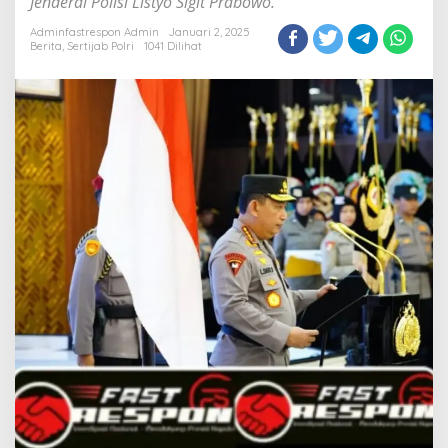
Jenderal Polisi Listyo Sigit Prabowo.
Adminfastrespon Admin
Januari 2, 2025
Berita
,
Sertijab Polri
1041 Dilihat