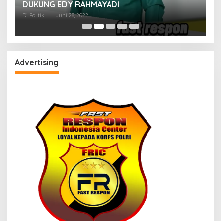
M
DUKUNG EDY RAHMAYADI
Di 
Di Politik
|
Juni 28, 2022
Advertising