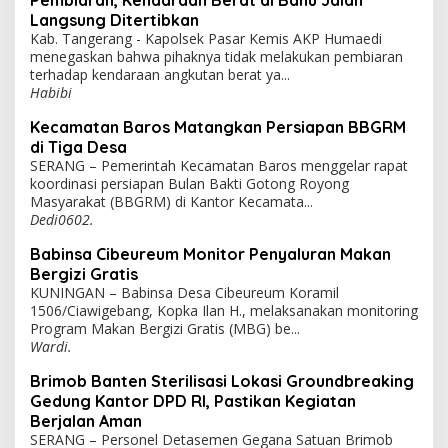
Pembiaran, Kendaraan Berat di Bahu Jalan
Langsung Ditertibkan
Kab. Tangerang - Kapolsek Pasar Kemis AKP Humaedi
menegaskan bahwa pihaknya tidak melakukan pembiaran
terhadap kendaraan angkutan berat ya...
Habibi
Kecamatan Baros Matangkan Persiapan BBGRM
di Tiga Desa
SERANG – Pemerintah Kecamatan Baros menggelar rapat
koordinasi persiapan Bulan Bakti Gotong Royong
Masyarakat (BBGRM) di Kantor Kecamata...
Dedi0602.
Babinsa Cibeureum Monitor Penyaluran Makan
Bergizi Gratis
KUNINGAN – Babinsa Desa Cibeureum Koramil
1506/Ciawigebang, Kopka Ilan H., melaksanakan monitoring
Program Makan Bergizi Gratis (MBG) be...
Wardi.
Brimob Banten Sterilisasi Lokasi Groundbreaking
Gedung Kantor DPD RI, Pastikan Kegiatan
Berjalan Aman
SERANG – Personel Detasemen Gegana Satuan Brimob