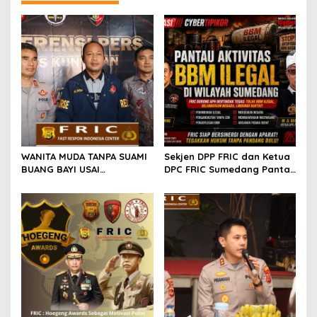
WANITA MUDA TANPA SUAMI
Sekjen DPP FRIC dan Ketua
BUANG BAYI USAI
DPC FRIC Sumedang Pantau
MELAHIRKAN
Dugaan Aktivitas BBM
Ilegal di Wilayah
Sumedang, Minta APH
Bertindak Tegas