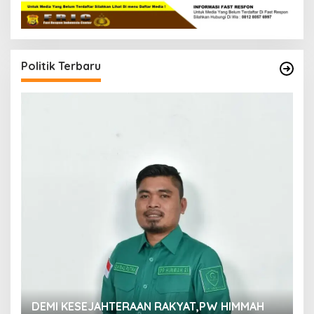
Politik Terbaru
M
DEMI KESEJAHTERAAN RAKYAT,PW HIMMAH