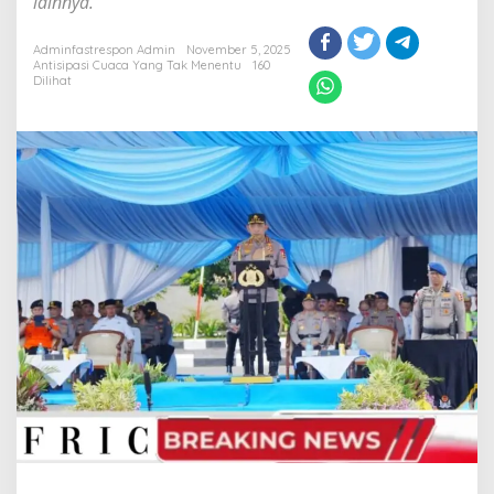
lainnya.
Adminfastrespon Admin
November 5, 2025
Antisipasi Cuaca Yang Tak Menentu
160
Dilihat