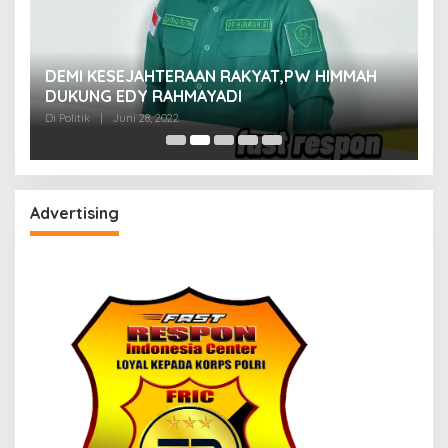
M
DEMI KESEJAHTERAAN RAKYAT,PW HIMMAH
M
DUKUNG EDY RAHMAYADI
Di 
Di Politik
|
Juni 28, 2022
Advertising