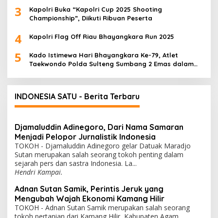
3
Kapolri Buka “Kapolri Cup 2025 Shooting
Championship”, Diikuti Ribuan Peserta
4
Kapolri Flag Off Riau Bhayangkara Run 2025
5
Kado Istimewa Hari Bhayangkara Ke-79, Atlet
Taekwondo Polda Sulteng Sumbang 2 Emas dalam
Ajang WPFG 2025 di Birmingham Amerika
INDONESIA SATU - Berita Terbaru
Djamaluddin Adinegoro, Dari Nama Samaran
Menjadi Pelopor Jurnalistik Indonesia
TOKOH - Djamaluddin Adinegoro gelar Datuak Maradjo
Sutan merupakan salah seorang tokoh penting dalam
sejarah pers dan sastra Indonesia. La...
Hendri Kampai.
Adnan Sutan Samik, Perintis Jeruk yang
Mengubah Wajah Ekonomi Kamang Hilir
TOKOH - Adnan Sutan Samik merupakan salah seorang
tokoh pertanian dari Kamang Hilir, Kabupaten Agam,