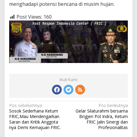
menghadapi potensi bencana di musim hujan.
Post Views:
160
Ikuti Kami
Navigasi
Pos sebelumnya
Pos berikutnya
Sosok Sederhana Ketum
Gelar Silaturahmi bersama
pos
FRIC,Mau Mendengarkan
Brigjen Pol Indra, Ketum
Saran dan Kritik Anggota
FRIC Jalin Sinergi dan
nya Demi Kemajuan FRIC.
Profesionalitas