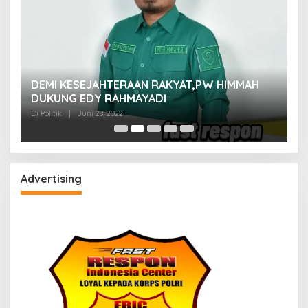
M
DEMI KESEJAHTERAAN RAKYAT,PW HIMMAH
M
DUKUNG EDY RAHMAYADI
Di 
Di Politik
|
Juni 28, 2022
Advertising