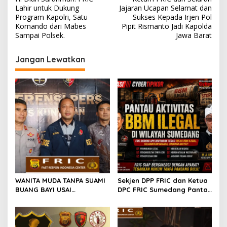
pos
Lahir untuk Dukung
Jajaran Ucapan Selamat dan
Program Kapolri, Satu
Sukses Kepada Irjen Pol
Komando dari Mabes
Pipit Rismanto Jadi Kapolda
Sampai Polsek.
Jawa Barat
Jangan Lewatkan
WANITA MUDA TANPA SUAMI
Sekjen DPP FRIC dan Ketua
BUANG BAYI USAI
DPC FRIC Sumedang Pantau
MELAHIRKAN
Dugaan Aktivitas BBM
Ilegal di Wilayah
Sumedang, Minta APH
Bertindak Tegas