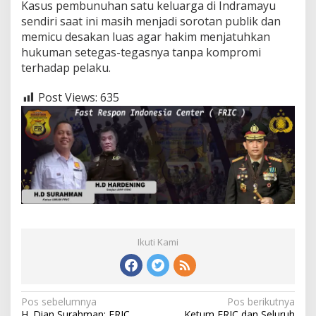
Kasus pembunuhan satu keluarga di Indramayu
sendiri saat ini masih menjadi sorotan publik dan
memicu desakan luas agar hakim menjatuhkan
hukuman setegas-tegasnya tanpa kompromi
terhadap pelaku.
Post Views:
635
Ikuti Kami
Navigasi
Pos sebelumnya
Pos berikutnya
H. Dian Surahman: FRIC
Ketum FRIC dan Seluruh