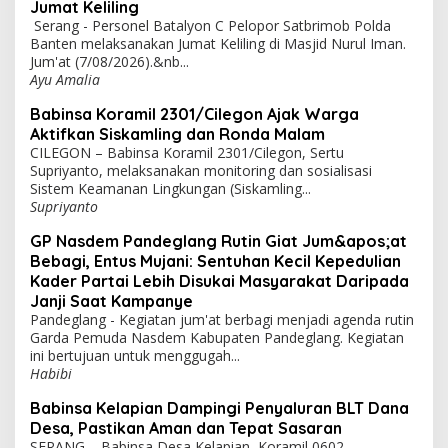
Jumat Keliling
Serang - Personel Batalyon C Pelopor Satbrimob Polda
Banten melaksanakan Jumat Keliling di Masjid Nurul Iman.
Jum'at (7/08/2026).&nb...
Ayu Amalia
Babinsa Koramil 2301/Cilegon Ajak Warga
Aktifkan Siskamling dan Ronda Malam
CILEGON – Babinsa Koramil 2301/Cilegon, Sertu
Supriyanto, melaksanakan monitoring dan sosialisasi
Sistem Keamanan Lingkungan (Siskamling...
Supriyanto
GP Nasdem Pandeglang Rutin Giat Jum&apos;at
Bebagi, Entus Mujani: Sentuhan Kecil Kepedulian
Kader Partai Lebih Disukai Masyarakat Daripada
Janji Saat Kampanye
Pandeglang - Kegiatan jum'at berbagi menjadi agenda rutin
Garda Pemuda Nasdem Kabupaten Pandeglang. Kegiatan
ini bertujuan untuk menggugah...
Habibi
Babinsa Kelapian Dampingi Penyaluran BLT Dana
Desa, Pastikan Aman dan Tepat Sasaran
SERANG – Babinsa Desa Kelapian, Koramil 0602-