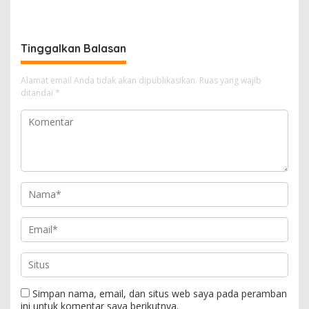
HOEGENG AWARDS 2026
DAN PELAYANAN TERBAIK
UNTUK MASYARAKAT
Tinggalkan Balasan
Alamat email Anda tidak akan dipublikasikan.
Ruas yang wajib
ditandai
*
Simpan nama, email, dan situs web saya pada peramban
ini untuk komentar saya berikutnya.