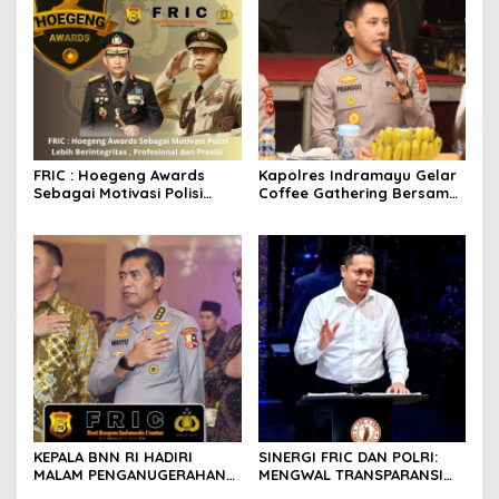
FRIC : Hoegeng Awards
Kapolres Indramayu Gelar
Sebagai Motivasi Polisi
Coffee Gathering Bersama
Lebih Berintegritas ,
Puluhan Insan Media
Profesional dan Presisi
KEPALA BNN RI HADIRI
SINERGI FRIC DAN POLRI:
MALAM PENGANUGERAHAN
MENGWAL TRANSPARANSI
HOEGENG AWARDS 2026
DAN PELAYANAN TERBAIK