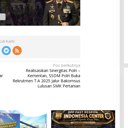
Ingklut Penjelasan Agus Flores
Soal Kinerja Polri Di Hari
kuti Kami
Bhayangkara ke 76
Di Politik, Polri
|
Juli 2, 2022
Pos berikutnya
Realisasikan Sinergitas Polri –
ar
Kementan, SSDM Polri Buka
Rekrutmen T.A 2025 Jalur Bakomsus
Lulusan SMK Pertanian