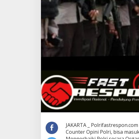
JAKARTA _ Polrifastrespon.co
Counter Opini Polri, bisa masu
Menperbaiki Polri secara Organ