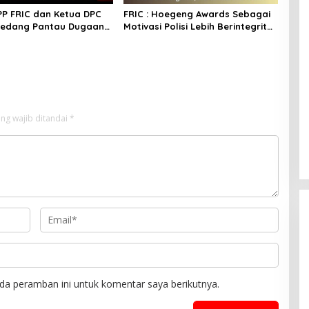
PP FRIC dan Ketua DPC
FRIC : Hoegeng Awards Sebagai
medang Pantau Dugaan
Motivasi Polisi Lebih Berintegritas
 BBM Ilegal di Wilayah
, Profesional dan Presisi
, Minta APH Bertindak
ng wajib ditandai
*
da peramban ini untuk komentar saya berikutnya.