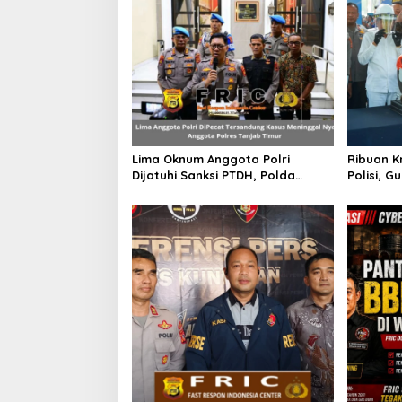
Lima Oknum Anggota Polri
Ribuan K
Dijatuhi Sanksi PTDH, Polda
Polisi, 
Jambi Tegaskan Komitmen
Bakal Be
Penegakan Kode Etik Secara
Knalpot 
Tegas dan Transparan