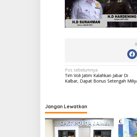
I
Navigasi
Pos sebelumnya
Tim Voli Jatim Kalahkan Jabar Di
pos
Kalbar, Dapat Bonus Setengah Miliy
Jangan Lewatkan