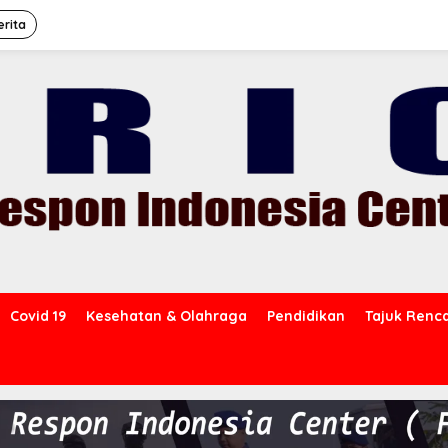
erita
Covid 19
Kesehatan & Olahraga
Pendidikan
Tajuk Renc