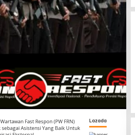
Lazada
m Wartawan Fast Respon (PW FRN)
k sebagai Asistensi Yang Baik Untuk
isasi Eksternal.