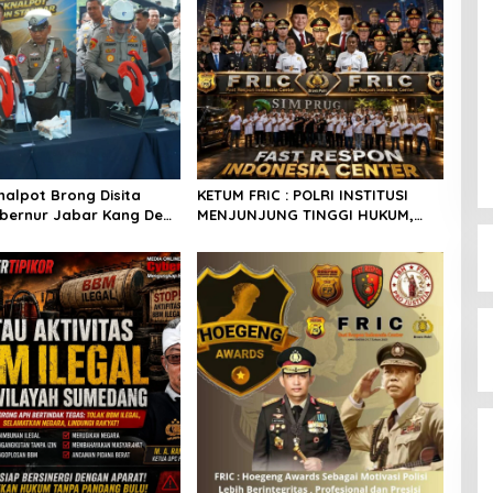
nalpot Brong Disita
KETUM FRIC : POLRI INSTITUSI
Gubernur Jabar Kang Dedi
MENJUNJUNG TINGGI HUKUM,
rikan Kompensasi
PALING TEGAS TERHADAP
Standar
ANGGOTA YANG MELAKUKAN
PELANGGARAN