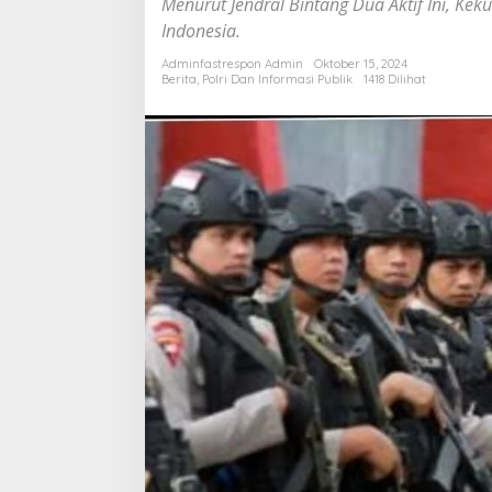
Menurut Jendral Bintang Dua Aktif Ini, Ke
Respon
Indonesia.
Polri
Adminfastrespon Admin
Oktober 15, 2024
Berita
,
Polri Dan Informasi Publik
1418 Dilihat