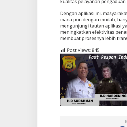
kualitas pelayanan pengaduan 
Dengan aplikasi ini, masyarak
mana pun dengan mudah, hany
mengunjungi tautan aplikasi ya
meningkatkan efektivitas pen
Ingklut Penjelasan Agus Flores
DEMI KESEJAHTE
membuat prosesnya lebih tran
Soal Kinerja Polri Di Hari
HIMMAH DUKUNG 
Bhayangkara ke 76
Di Politik, Polri
|
Juli 2, 2022
Di Politik
|
Juni 28, 2022
Post Views:
845
I