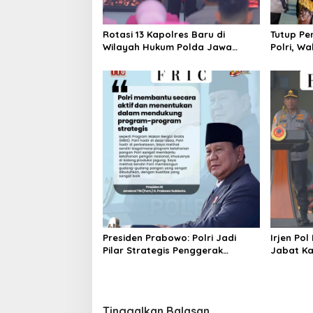
Rotasi 13 Kapolres Baru di
Tutup Pe
Wilayah Hukum Polda Jawa
Polri, W
Barat,Kapolda Sampaikan Ini
Pesan Ka
Merupakan Bagian Dari Dinamika
Organisasi.
Presiden Prabowo: Polri Jadi
Irjen Pol
Pilar Strategis Penggerak
Jabat Ka
Program Makan Bergizi Gratis
Komjen P
dan Pembangunan Nasional
Tinggalkan Balasan