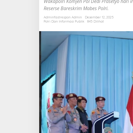
Wakapolri Komjen Pol Dedi Prasetyo hari 
Lapor
Reserse Bareskrim Mabes Polri.
Lewat
WhatsApp
Adminfastrespon Admin
Desember 12, 2025
Polri Dan Informasi Publik
845 Dilihat