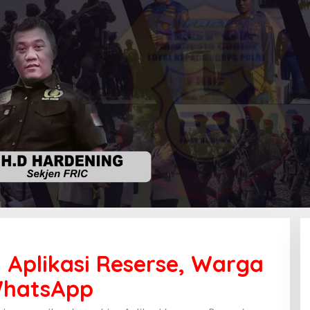
n Aplikasi Reserse, Warga
n
WhatsApp