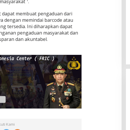
masyarakat ¹.
at dapat membuat pengaduan dari
a dengan memindai barcode atau
ng tersedia. Ini diharapkan dapat
anganan pengaduan masyarakat dan
RAAN RAKYAT,PW
Marsekal TNI Hadi Telusuri
sparan dan akuntabel.
EDY RAHMAYADI
Persoalan Dugaan Mafia Tanah Di
Pasangkayu
Di Politik
|
Juni 17, 2022
kuti Kami