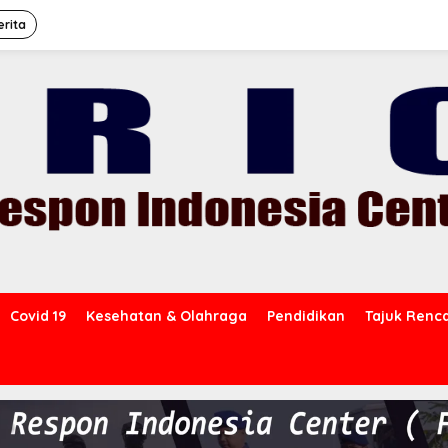
erita
Covid 19
Kesehatan & Olahraga
Pendidikan
Tajuk Renc