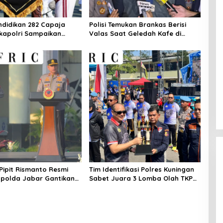
ndidikan 282 Capaja
Polisi Temukan Brankas Berisi
akapolri Sampaikan
Valas Saat Geledah Kafe di
polri
Cipete
 Pipit Rismanto Resmi
Tim Identifikasi Polres Kuningan
polda Jabar Gantikan
Sabet Juara 3 Lomba Olah TKP
ol Rudi Setiawan
Tingkat Polda Jabar 2026