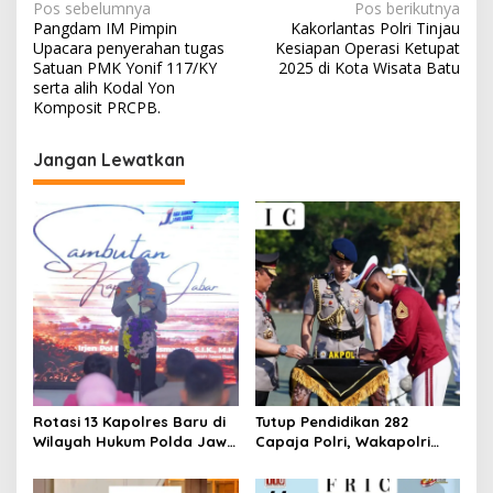
Navigasi
Pos sebelumnya
Pos berikutnya
Pangdam IM Pimpin
Kakorlantas Polri Tinjau
pos
Upacara penyerahan tugas
Kesiapan Operasi Ketupat
Satuan PMK Yonif 117/KY
2025 di Kota Wisata Batu
serta alih Kodal Yon
Komposit PRCPB.
Jangan Lewatkan
Rotasi 13 Kapolres Baru di
Tutup Pendidikan 282
Wilayah Hukum Polda Jawa
Capaja Polri, Wakapolri
Barat,Kapolda Sampaikan
Sampaikan Pesan Kapolri
Ini Merupakan Bagian Dari