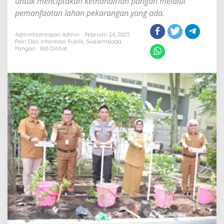
untuk menciptakan kemandirian pangan melalui
pemanfaatan lahan pekarangan yang ada.
Adminfastrespon Admin
Februari 24, 2025
Polri Dan Informasi Publik
,
Swasembada
Pangan
863 Dilihat