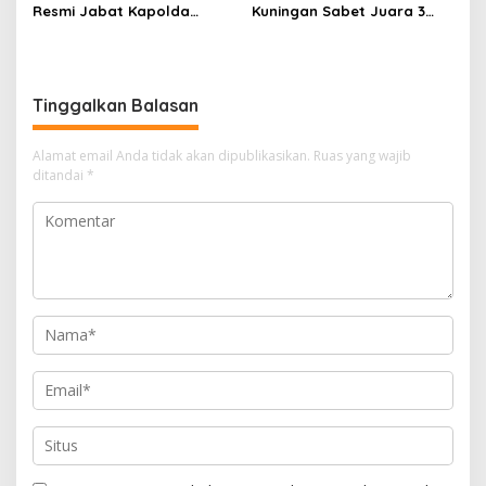
Resmi Jabat Kapolda
Kuningan Sabet Juara 3
Jabar Gantikan Komjen Pol
Lomba Olah TKP Tingkat
Rudi Setiawan
Polda Jabar 2026
Tinggalkan Balasan
Alamat email Anda tidak akan dipublikasikan.
Ruas yang wajib
ditandai
*