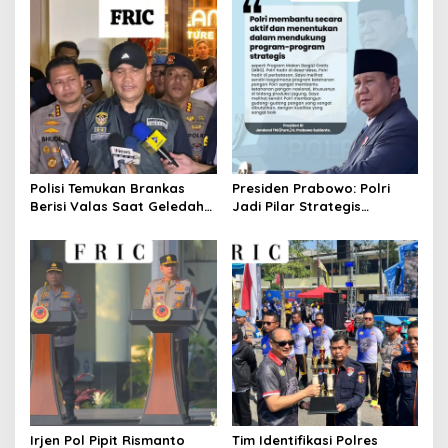
Dinamika Organisasi.
Polisi Temukan Brankas
Presiden Prabowo: Polri
Berisi Valas Saat Geledah
Jadi Pilar Strategis
Kafe di Cipete
Penggerak Program Makan
Bergizi Gratis dan
Pembangunan Nasional
Irjen Pol Pipit Rismanto
Tim Identifikasi Polres