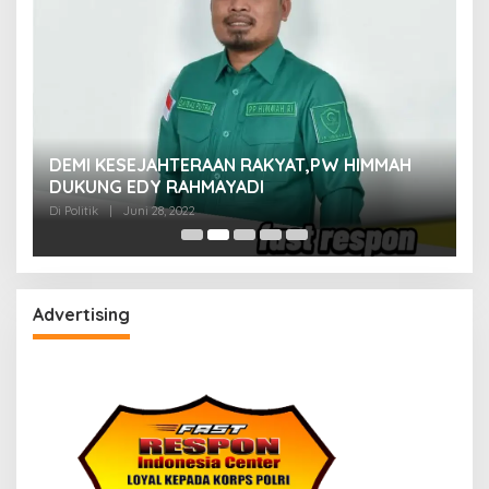
M
DEMI KESEJAHTERAAN RAKYAT,PW HIMMAH
M
DUKUNG EDY RAHMAYADI
Di 
Di Politik
|
Juni 28, 2022
Advertising