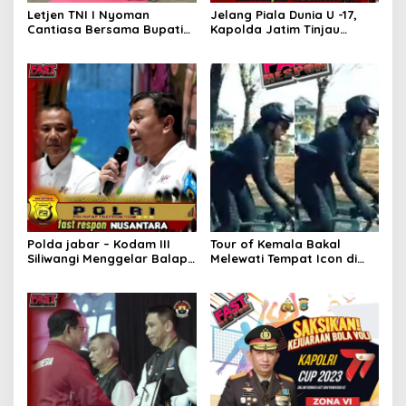
Letjen TNI I Nyoman
Jelang Piala Dunia U -17,
Cantiasa Bersama Bupati
Kapolda Jatim Tinjau
Raja Ampat Abdul Fariz
Kesiapan Pengamanan di
Umlati Resmikan Pura
Stadion GBT
Catur Bhuana
Polda jabar – Kodam III
Tour of Kemala Bakal
Siliwangi Menggelar Balap
Melewati Tempat Icon di
Sepeda Lodaya Siliwangi
Banyuwangi Polisi Siapkan
Ride 2023, Di Ikuti Lebih Dari
Rekayasa Lalu Lintas
500 Peserta