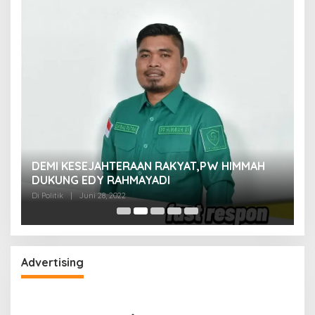
M
DEMI KESEJAHTERAAN RAKYAT,PW HIMMAH
M
DUKUNG EDY RAHMAYADI
Di 
Di Politik
|
Juni 28, 2022
Advertising