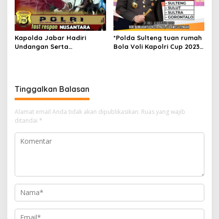
Kapolda Jabar Hadiri
*Polda Sulteng tuan rumah
Undangan Serta
Bola Voli Kapolri Cup 2023
Mendapatkan
Zona VI*
Penghargaan Dari Menpora
RI Di Acara Puncak
Peringatan HAORNAS
Tinggalkan Balasan
Alamat email Anda tidak akan dipublikasikan.
Ruas yang wajib
ditandai
*