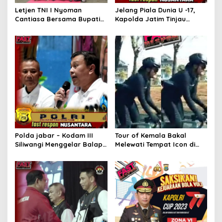
Letjen TNI I Nyoman
Jelang Piala Dunia U -17,
Cantiasa Bersama Bupati
Kapolda Jatim Tinjau
Raja Ampat Abdul Fariz
Kesiapan Pengamanan di
Umlati Resmikan Pura
Stadion GBT
Catur Bhuana
Polda jabar – Kodam III
Tour of Kemala Bakal
Siliwangi Menggelar Balap
Melewati Tempat Icon di
Sepeda Lodaya Siliwangi
Banyuwangi Polisi Siapkan
Ride 2023, Di Ikuti Lebih Dari
Rekayasa Lalu Lintas
500 Peserta