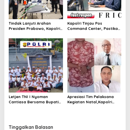
Tindak Lanjuti Arahan
Kapolri Tinjau Pos
Presiden Prabowo, Kapolri
Command Center, Pastikan
Jamin Mudik Nataru 2025
Arus Mudik Berjalan Aman
Aman dan Nyaman
dan Nyaman
Letjen TNI I Nyoman
Apresiasi Tim Pelaksana
Cantiasa Bersama Bupati
Kegiatan Natal,Kapolri
Raja Ampat Abdul Fariz
Beserta jajarannya Berikan
Umlati Resmikan Pura
Rasa Aman Untuk
Catur Bhuana
Masyarakat.
Tinggalkan Balasan