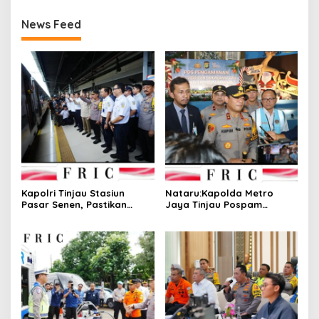
News Feed
Kapolri Tinjau Stasiun
Nataru:Kapolda Metro
Pasar Senen, Pastikan
Jaya Tinjau Pospam
Kesiapan Pengamanan dan
Operasi Lilin Jaya 2025 di
Pelayanan Nataru 2025
Bandara Soekarno-Hatta