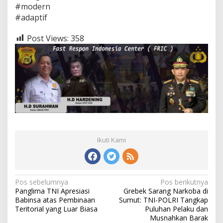
#modern
#adaptif
Post Views:
358
Ikuti Kami
Navigasi
Pos sebelumnya
Pos berikutnya
Panglima TNI Apresiasi
Grebek Sarang Narkoba di
pos
Babinsa atas Pembinaan
Sumut: TNI-POLRI Tangkap
Teritorial yang Luar Biasa
Puluhan Pelaku dan
Musnahkan Barak