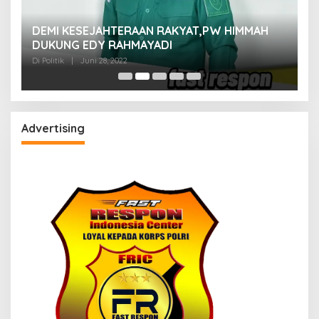
M
DEMI KESEJAHTERAAN RAKYAT,PW HIMMAH
M
DUKUNG EDY RAHMAYADI
Di 
Di Politik
|
Juni 28, 2022
Advertising