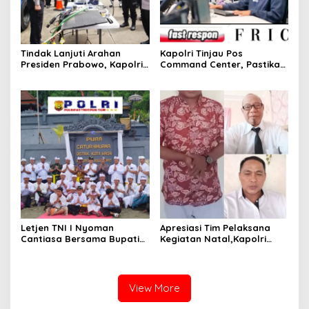
Tindak Lanjuti Arahan
Kapolri Tinjau Pos
Presiden Prabowo, Kapolri
Command Center, Pastikan
Jamin Mudik Nataru 2025
Arus Mudik Berjalan Aman
Aman dan Nyaman
dan Nyaman
Letjen TNI I Nyoman
Apresiasi Tim Pelaksana
Cantiasa Bersama Bupati
Kegiatan Natal,Kapolri
Raja Ampat Abdul Fariz
Beserta jajarannya Berikan
Umlati Resmikan Pura
Rasa Aman Untuk
Catur Bhuana
Masyarakat.
View More