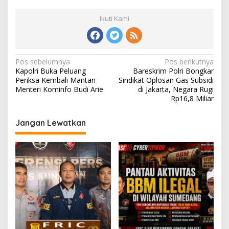
Ikuti Kami
Navigasi
Pos sebelumnya
Pos berikutnya
Kapolri Buka Peluang
Bareskrim Polri Bongkar
pos
Periksa Kembali Mantan
Sindikat Oplosan Gas Subsidi
Menteri Kominfo Budi Arie
di Jakarta, Negara Rugi
Rp16,8 Miliar
Jangan Lewatkan