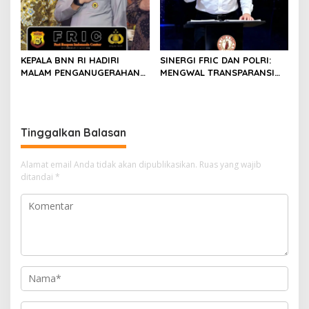
KEPALA BNN RI HADIRI
SINERGI FRIC DAN POLRI:
MALAM PENGANUGERAHAN
MENGWAL TRANSPARANSI
HOEGENG AWARDS 2026
DAN PELAYANAN TERBAIK
UNTUK MASYARAKAT
Tinggalkan Balasan
Alamat email Anda tidak akan dipublikasikan.
Ruas yang wajib
ditandai
*