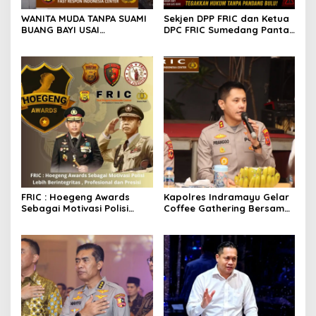
WANITA MUDA TANPA SUAMI
Sekjen DPP FRIC dan Ketua
BUANG BAYI USAI
DPC FRIC Sumedang Pantau
MELAHIRKAN
Dugaan Aktivitas BBM
Ilegal di Wilayah
Sumedang, Minta APH
Bertindak Tegas
FRIC : Hoegeng Awards
Kapolres Indramayu Gelar
Sebagai Motivasi Polisi
Coffee Gathering Bersama
Lebih Berintegritas ,
Puluhan Insan Media
Profesional dan Presisi