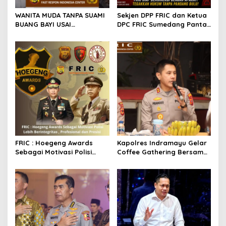
WANITA MUDA TANPA SUAMI
Sekjen DPP FRIC dan Ketua
BUANG BAYI USAI
DPC FRIC Sumedang Pantau
MELAHIRKAN
Dugaan Aktivitas BBM
Ilegal di Wilayah
Sumedang, Minta APH
Bertindak Tegas
FRIC : Hoegeng Awards
Kapolres Indramayu Gelar
Sebagai Motivasi Polisi
Coffee Gathering Bersama
Lebih Berintegritas ,
Puluhan Insan Media
Profesional dan Presisi