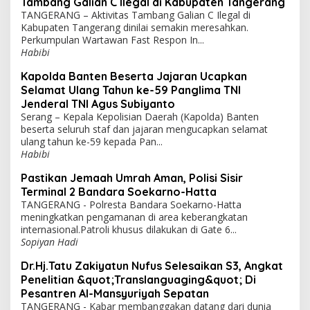
Tambang Galian C Ilegal di Kabupaten Tangerang
TANGERANG – Aktivitas Tambang Galian C Ilegal di
Kabupaten Tangerang dinilai semakin meresahkan.
Perkumpulan Wartawan Fast Respon In...
Habibi
Kapolda Banten Beserta Jajaran Ucapkan
Selamat Ulang Tahun ke-59 Panglima TNI
Jenderal TNI Agus Subiyanto
Serang – Kepala Kepolisian Daerah (Kapolda) Banten
beserta seluruh staf dan jajaran mengucapkan selamat
ulang tahun ke-59 kepada Pan...
Habibi
Pastikan Jemaah Umrah Aman, Polisi Sisir
Terminal 2 Bandara Soekarno-Hatta
TANGERANG - Polresta Bandara Soekarno-Hatta
meningkatkan pengamanan di area keberangkatan
internasional.Patroli khusus dilakukan di Gate 6...
Sopiyan Hadi
Dr.Hj.Tatu Zakiyatun Nufus Selesaikan S3, Angkat
Penelitian &quot;Translanguaging&quot; Di
Pesantren Al-Mansyuriyah Sepatan
TANGERANG - Kabar membanggakan datang dari dunia