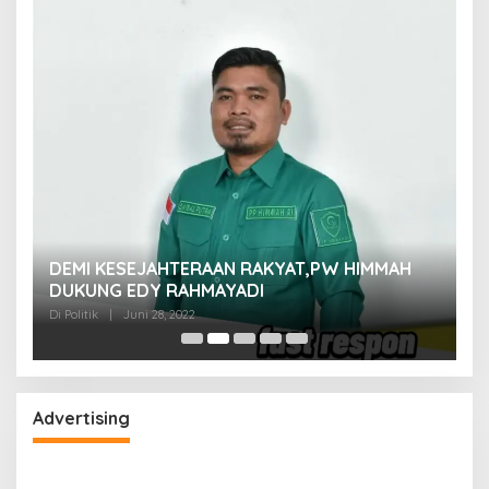
M
DEMI KESEJAHTERAAN RAKYAT,PW HIMMAH
M
DUKUNG EDY RAHMAYADI
Di 
Di Politik
|
Juni 28, 2022
Advertising