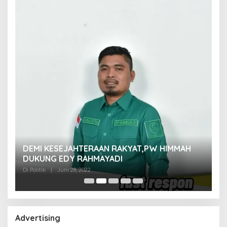
M
DEMI KESEJAHTERAAN RAKYAT,PW HIMMAH
M
DUKUNG EDY RAHMAYADI
Di 
Di Politik
|
Juni 28, 2022
Advertising