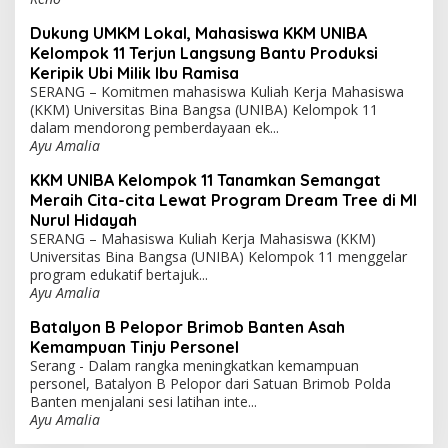
Pembinaan Ketahanan Wilayah (Bintahwil) melalui
pendampingan budidaya ayam petelur b...
Reno
Dukung UMKM Lokal, Mahasiswa KKM UNIBA
Kelompok 11 Terjun Langsung Bantu Produksi
Keripik Ubi Milik Ibu Ramisa
SERANG – Komitmen mahasiswa Kuliah Kerja Mahasiswa
(KKM) Universitas Bina Bangsa (UNIBA) Kelompok 11
dalam mendorong pemberdayaan ek...
Ayu Amalia
KKM UNIBA Kelompok 11 Tanamkan Semangat
Meraih Cita-cita Lewat Program Dream Tree di MI
Nurul Hidayah
SERANG – Mahasiswa Kuliah Kerja Mahasiswa (KKM)
Universitas Bina Bangsa (UNIBA) Kelompok 11 menggelar
program edukatif bertajuk...
Ayu Amalia
Batalyon B Pelopor Brimob Banten Asah
Kemampuan Tinju Personel
Serang - Dalam rangka meningkatkan kemampuan
personel, Batalyon B Pelopor dari Satuan Brimob Polda