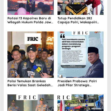
Rotasi 13 Kapolres Baru di
Tutup Pendidikan 282
Wilayah Hukum Polda Jawa
Capaja Polri, Wakapolri
Barat,Kapolda Sampaikan
Sampaikan Pesan Kapolri
Ini Merupakan Bagian Dari
Dinamika Organisasi.
Polisi Temukan Brankas
Presiden Prabowo: Polri
Berisi Valas Saat Geledah
Jadi Pilar Strategis
Kafe di Cipete
Penggerak Program Makan
Bergizi Gratis dan
Pembangunan Nasional