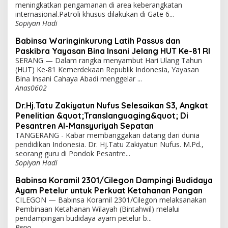
Pastikan Jemaah Umrah Aman, Polisi Sisir
Terminal 2 Bandara Soekarno-Hatta
TANGERANG - Polresta Bandara Soekarno-Hatta
meningkatkan pengamanan di area keberangkatan
internasional.Patroli khusus dilakukan di Gate 6...
Sopiyan Hadi
Babinsa Waringinkurung Latih Passus dan
Paskibra Yayasan Bina Insani Jelang HUT Ke-81 RI
SERANG — Dalam rangka menyambut Hari Ulang Tahun
(HUT) Ke-81 Kemerdekaan Republik Indonesia, Yayasan
Bina Insani Cahaya Abadi menggelar ...
Anas0602
Dr.Hj.Tatu Zakiyatun Nufus Selesaikan S3, Angkat
Penelitian &quot;Translanguaging&quot; Di
Pesantren Al-Mansyuriyah Sepatan
TANGERANG - Kabar membanggakan datang dari dunia
pendidikan Indonesia. Dr. Hj.Tatu Zakiyatun Nufus. M.Pd.,
seorang guru di Pondok Pesantre...
Sopiyan Hadi
Babinsa Koramil 2301/Cilegon Dampingi Budidaya
Ayam Petelur untuk Perkuat Ketahanan Pangan
CILEGON — Babinsa Koramil 2301/Cilegon melaksanakan