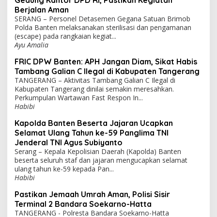
Brimob Banten Sterilisasi Lokasi Groundbreaking
Gedung Kantor DPD RI, Pastikan Kegiatan
Berjalan Aman
SERANG – Personel Detasemen Gegana Satuan Brimob
Polda Banten melaksanakan sterilisasi dan pengamanan
(escape) pada rangkaian kegiat...
Ayu Amalia
FRIC DPW Banten: APH Jangan Diam, Sikat Habis
Tambang Galian C Ilegal di Kabupaten Tangerang
TANGERANG – Aktivitas Tambang Galian C Ilegal di
Kabupaten Tangerang dinilai semakin meresahkan.
Perkumpulan Wartawan Fast Respon In...
Habibi
Kapolda Banten Beserta Jajaran Ucapkan
Selamat Ulang Tahun ke-59 Panglima TNI
Jenderal TNI Agus Subiyanto
Serang – Kepala Kepolisian Daerah (Kapolda) Banten
beserta seluruh staf dan jajaran mengucapkan selamat
ulang tahun ke-59 kepada Pan...
Habibi