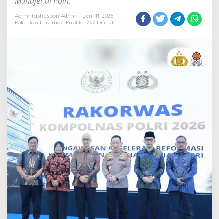
Manajerial Polri.
Suhendri
Hadiri
Adminfastrespon Admin
Juni 11, 2026
Polri Dan Informasi Publik
267 Dilihat
Rakorwas
Kompolnas
2026