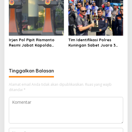
Irjen Pol Pipit Rismanto
Tim Identifikasi Polres
Resmi Jabat Kapolda
Kuningan Sabet Juara 3
Jabar Gantikan Komjen Pol
Lomba Olah TKP Tingkat
Rudi Setiawan
Polda Jabar 2026
Tinggalkan Balasan
Alamat email Anda tidak akan dipublikasikan.
Ruas yang wajib
ditandai
*