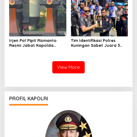
Irjen Pol Pipit Rismanto
Tim Identifikasi Polres
Resmi Jabat Kapolda
Kuningan Sabet Juara 3
Jabar Gantikan Komjen Pol
Lomba Olah TKP Tingkat
Rudi Setiawan
Polda Jabar 2026
View More
PROFIL KAPOLRI