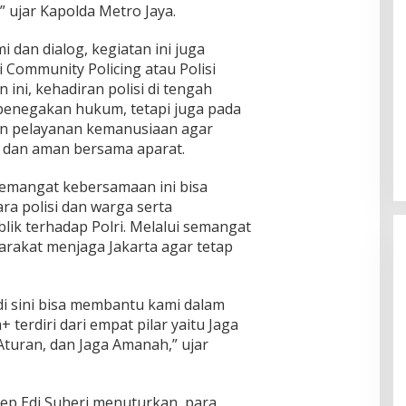
” ujar Kapolda Metro Jaya.
i dan dialog, kegiatan ini juga
 Community Policing atau Polisi
ini, kehadiran polisi di tengah
penegakan hukum, tetapi juga pada
Ingklut Penjelasan Agus Flores
an pelayanan kemanusiaan agar
Soal Kinerja Polri Di Hari
t dan aman bersama aparat.
Bhayangkara ke 76
Di Politik, Polri
|
Juli 2, 2022
semangat kebersamaan ini bisa
ra polisi dan warga serta
ik terhadap Polri. Melalui semangat
arakat menjaga Jakarta agar tetap
di sini bisa membantu kami dalam
 terdiri dari empat pilar yaitu Jaga
Aturan, dan Jaga Amanah,” ujar
sep Edi Suheri menuturkan, para