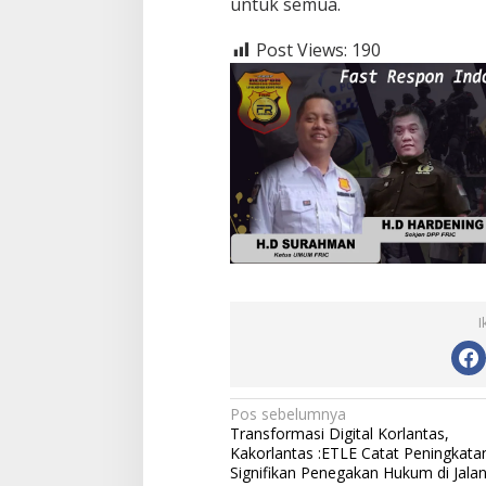
untuk semua.
Post Views:
190
I
Navigasi
Pos sebelumnya
Transformasi Digital Korlantas,
pos
Kakorlantas :ETLE Catat Peningkata
Signifikan Penegakan Hukum di Jala