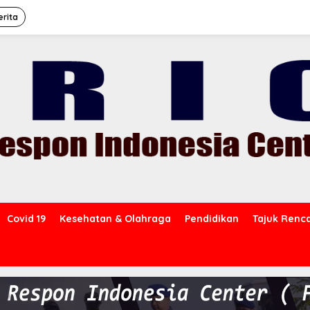
erita
Covid 19
Kesehatan & Olahraga
Pendidikan
Tajuk Renc