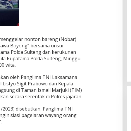
 menggelar nonton bareng (Nobar)
dawa Boyong” bersama unsur
tama Polda Sulteng dan kerukunan
ula Rupatama Polda Sulteng, Minggu
00 wita,
nkan oleh Panglima TNI Laksamana
 Listyo Sigit Prabowo dan Kepala
ngsung di Taman Ismail Marjuki (TIM)
ikan secara serentak di Polres jajaran
/1/2023) disebutkan, Panglima TNI
ginisiasi pagelaran wayang orang
.