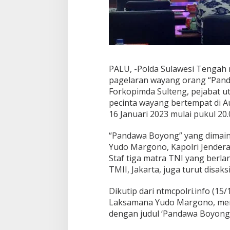
PALU, -Polda Sulawesi Tengah
pagelaran wayang orang “Pan
Forkopimda Sulteng, pejabat u
pecinta wayang bertempat di A
16 Januari 2023 mulai pukul 20.
“Pandawa Boyong” yang dimai
Yudo Margono, Kapolri Jenderal
Staf tiga matra TNI yang berla
TMII, Jakarta, juga turut disaks
Dikutip dari ntmcpolri.info (15
Laksamana Yudo Margono, men
dengan judul ‘Pandawa Boyong’