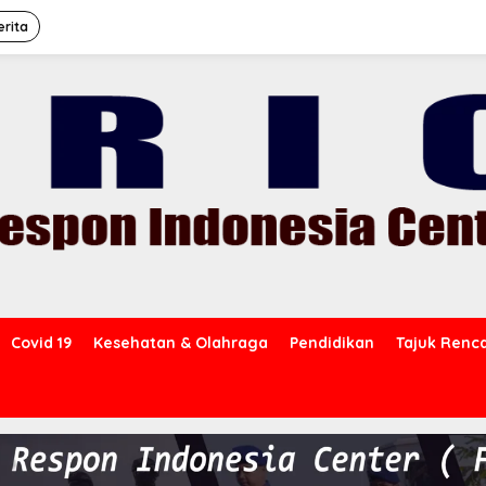
erita
Covid 19
Kesehatan & Olahraga
Pendidikan
Tajuk Renc