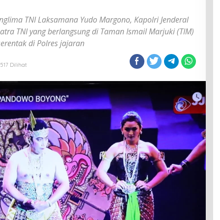
I
glima TNI Laksamana Yudo Margono, Kapolri Jenderal
matra TNI yang berlangsung di Taman Ismail Marjuki (TIM)
serentak di Polres jajaran
517 Dilihat