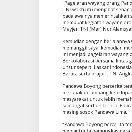
“Pagelaran wayang orang Panda
TNI waktu itu menjabat sebagai
pada awalnya memerintahkan 
membuat kegiatan wayang oran
Mayjen TNI (Mar) Nur Alamsyah
Kemudian dengan berjalannya w
memanggil saya, kemudian me
ini menjadi pagelaran wayang
Berkolaborasi bersama lintas g
unsur seperti Laskar Indones
Barata serta prajurit TNI Angka
Pandawa Boyong bercerita ten
merupakan lambang kehidupan,
masyarakat untuk lebih mema
semangat serta nilai-nilai Panc
masing sosok Pandawa Lima.
“Pandawa Boyong bercerita te
menjadi duta pamungkas para