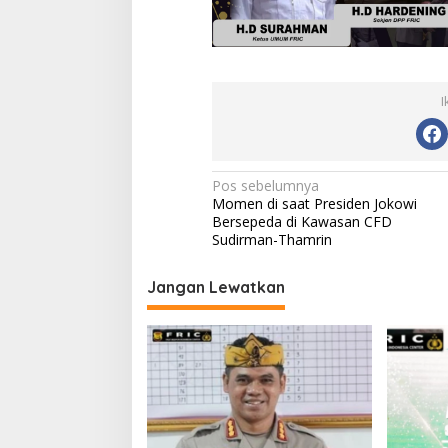
I
Navigasi
Pos sebelumnya
Momen di saat Presiden Jokowi
pos
Bersepeda di Kawasan CFD
Sudirman-Thamrin
Jangan Lewatkan