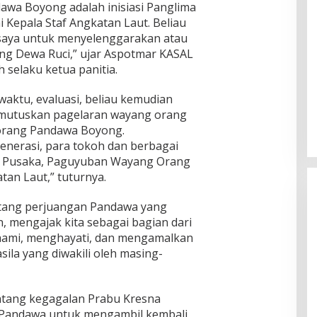
wa Boyong adalah inisiasi Panglima
 Kepala Staf Angkatan Laut. Beliau
saya untuk menyelenggarakan atau
g Dewa Ruci,” ujar Aspotmar KASAL
 selaku ketua panitia.
Ingklut Penjelasan Agus Flores
aktu, evaluasi, beliau kemudian
Soal Kinerja Polri Di Hari
mutuskan pagelaran wayang orang
Bhayangkara ke 76
Di Politik, Polri
|
Juli 2, 2022
 orang Pandawa Boyong.
enerasi, para tokoh dan berbagai
ia Pusaka, Paguyuban Wayang Orang
tan Laut,” tuturnya.
tang perjuangan Pandawa yang
 mengajak kita sebagai bagian dari
hami, menghayati, dan mengamalkan
asila yang diwakili oleh masing-
ntang kegagalan Prabu Kresna
 Pandawa untuk mengambil kembali