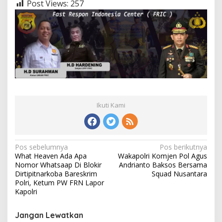
Post Views:
257
Ikuti Kami
Navigasi
Pos sebelumnya
Pos berikutnya
What Heaven Ada Apa
Wakapolri Komjen Pol Agus
pos
Nomor Whatsaap Di Blokir
Andrianto Baksos Bersama
Dirtipitnarkoba Bareskrim
Squad Nusantara
Polri, Ketum PW FRN Lapor
Kapolri
Jangan Lewatkan