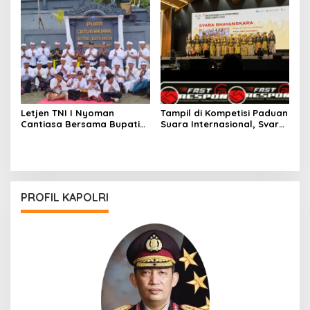
Letjen TNI I Nyoman
Tampil di Kompetisi Paduan
Cantiasa Bersama Bupati
Suara Internasional, Svara
Raja Ampat Abdul Fariz
Bhayangkara Polri Masuk 5
Umlati Resmikan Pura
besar dan Raih _Impresive
Catur Bhuana
Stage Performance.
PROFIL KAPOLRI