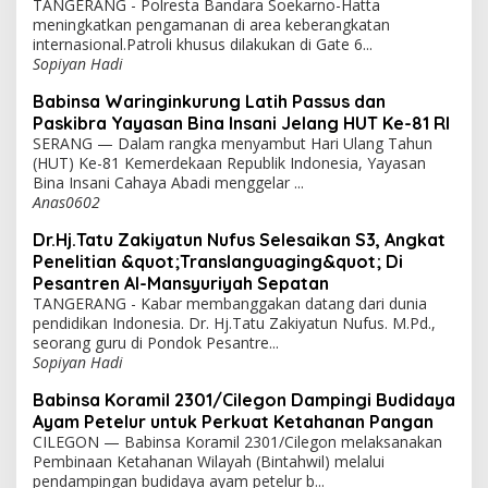
TANGERANG - Polresta Bandara Soekarno-Hatta
meningkatkan pengamanan di area keberangkatan
internasional.Patroli khusus dilakukan di Gate 6...
Sopiyan Hadi
Babinsa Waringinkurung Latih Passus dan
Paskibra Yayasan Bina Insani Jelang HUT Ke-81 RI
SERANG — Dalam rangka menyambut Hari Ulang Tahun
(HUT) Ke-81 Kemerdekaan Republik Indonesia, Yayasan
Bina Insani Cahaya Abadi menggelar ...
Anas0602
Dr.Hj.Tatu Zakiyatun Nufus Selesaikan S3, Angkat
Penelitian &quot;Translanguaging&quot; Di
Pesantren Al-Mansyuriyah Sepatan
TANGERANG - Kabar membanggakan datang dari dunia
pendidikan Indonesia. Dr. Hj.Tatu Zakiyatun Nufus. M.Pd.,
seorang guru di Pondok Pesantre...
Sopiyan Hadi
Babinsa Koramil 2301/Cilegon Dampingi Budidaya
Ayam Petelur untuk Perkuat Ketahanan Pangan
CILEGON — Babinsa Koramil 2301/Cilegon melaksanakan
Pembinaan Ketahanan Wilayah (Bintahwil) melalui
pendampingan budidaya ayam petelur b...