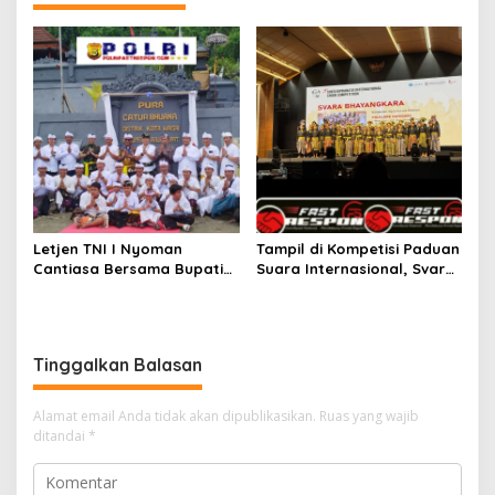
Letjen TNI I Nyoman
Tampil di Kompetisi Paduan
Cantiasa Bersama Bupati
Suara Internasional, Svara
Raja Ampat Abdul Fariz
Bhayangkara Polri Masuk 5
Umlati Resmikan Pura
besar dan Raih _Impresive
Catur Bhuana
Stage Performance.
Tinggalkan Balasan
Alamat email Anda tidak akan dipublikasikan.
Ruas yang wajib
ditandai
*