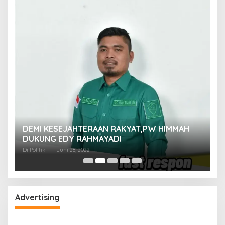
M
DEMI KESEJAHTERAAN RAKYAT,PW HIMMAH
M
DUKUNG EDY RAHMAYADI
Di 
Di Politik
|
Juni 28, 2022
Advertising