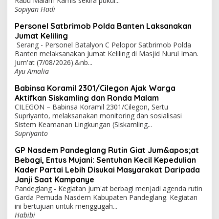
Rabu Malam Kamis sekira pukul...
Sopiyan Hadi
Personel Satbrimob Polda Banten Laksanakan
Jumat Keliling
Serang - Personel Batalyon C Pelopor Satbrimob Polda
Banten melaksanakan Jumat Keliling di Masjid Nurul Iman.
Jum'at (7/08/2026).&nb...
Ayu Amalia
Babinsa Koramil 2301/Cilegon Ajak Warga
Aktifkan Siskamling dan Ronda Malam
CILEGON – Babinsa Koramil 2301/Cilegon, Sertu
Supriyanto, melaksanakan monitoring dan sosialisasi
Sistem Keamanan Lingkungan (Siskamling...
Supriyanto
GP Nasdem Pandeglang Rutin Giat Jum&apos;at
Bebagi, Entus Mujani: Sentuhan Kecil Kepedulian
Kader Partai Lebih Disukai Masyarakat Daripada
Janji Saat Kampanye
Pandeglang - Kegiatan jum'at berbagi menjadi agenda rutin
Garda Pemuda Nasdem Kabupaten Pandeglang. Kegiatan
ini bertujuan untuk menggugah...
Habibi