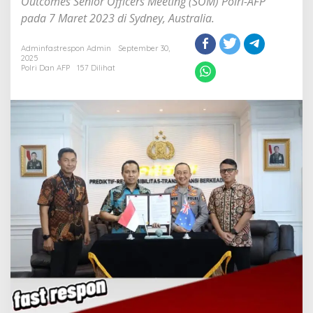
Outcomes Senior Officers Meeting (SOM) Polri-AFP
Manusia
pada 7 Maret 2023 di Sydney, Australia.
Adminfastrespon Admin
September 30,
2025
Polri Dan AFP
157 Dilihat