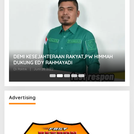
M
DEMI KESEJAHTERAAN RAKYAT,PW HIMMAH
M
DUKUNG EDY RAHMAYADI
Di 
Di Politik
|
Juni 28, 2022
Advertising