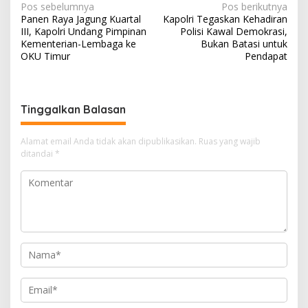
Navigasi
Pos sebelumnya
Pos berikutnya
Panen Raya Jagung Kuartal
Kapolri Tegaskan Kehadiran
pos
III, Kapolri Undang Pimpinan
Polisi Kawal Demokrasi,
Kementerian-Lembaga ke
Bukan Batasi untuk
OKU Timur
Pendapat
Tinggalkan Balasan
Alamat email Anda tidak akan dipublikasikan.
Ruas yang wajib
ditandai
*