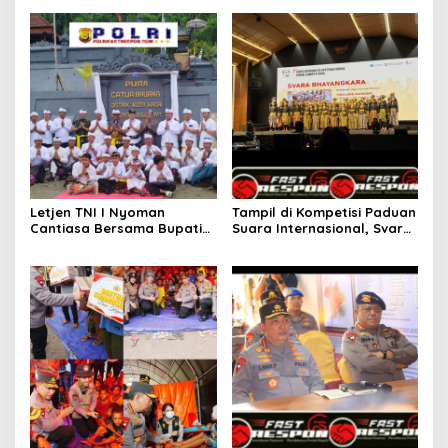
Letjen TNI I Nyoman
Tampil di Kompetisi Paduan
Cantiasa Bersama Bupati
Suara Internasional, Svara
Raja Ampat Abdul Fariz
Bhayangkara Polri Masuk 5
Umlati Resmikan Pura
besar dan Raih _Impresive
Catur Bhuana
Stage Performance.