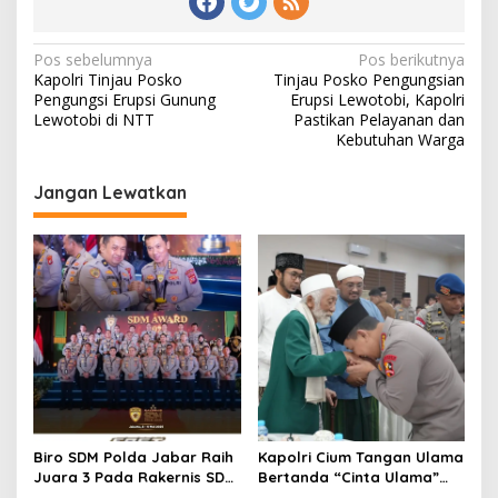
Navigasi
Pos sebelumnya
Pos berikutnya
Kapolri Tinjau Posko
Tinjau Posko Pengungsian
pos
Pengungsi Erupsi Gunung
Erupsi Lewotobi, Kapolri
Lewotobi di NTT
Pastikan Pelayanan dan
Kebutuhan Warga
Jangan Lewatkan
Biro SDM Polda Jabar Raih
Kapolri Cium Tangan Ulama
Juara 3 Pada Rakernis SDM
Bertanda “Cinta Ulama”
T.A 2025
Kumpul Di Banten