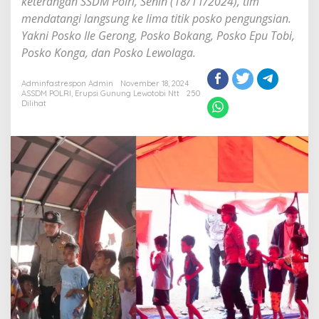
keterangan SSDM Polri, Senin (18/11/2024), tim
mendatangi langsung ke lima titik posko pengungsian.
Yakni Posko Ile Gerong, Posko Bokang, Posko Epu Tobi,
Posko Konga, dan Posko Lewolaga.
Adminfastrespon Admin
November 18, 2024
ASSDM POLRI
,
Erupsi Gunung Lewotobi Ntt
250
Dilihat