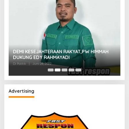
M
DEMI KESEJAHTERAAN RAKYAT,PW HIMMAH
M
DUKUNG EDY RAHMAYADI
Di 
Di Politik
|
Juni 28, 2022
Advertising