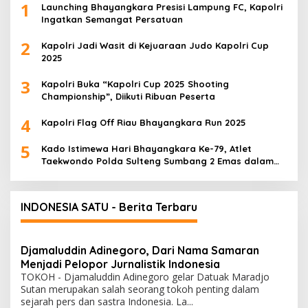
1
Launching Bhayangkara Presisi Lampung FC, Kapolri
Ingatkan Semangat Persatuan
2
Kapolri Jadi Wasit di Kejuaraan Judo Kapolri Cup
2025
3
Kapolri Buka “Kapolri Cup 2025 Shooting
Championship”, Diikuti Ribuan Peserta
4
Kapolri Flag Off Riau Bhayangkara Run 2025
5
Kado Istimewa Hari Bhayangkara Ke-79, Atlet
Taekwondo Polda Sulteng Sumbang 2 Emas dalam
Ajang WPFG 2025 di Birmingham Amerika
INDONESIA SATU - Berita Terbaru
Djamaluddin Adinegoro, Dari Nama Samaran
Menjadi Pelopor Jurnalistik Indonesia
TOKOH - Djamaluddin Adinegoro gelar Datuak Maradjo
Sutan merupakan salah seorang tokoh penting dalam
sejarah pers dan sastra Indonesia. La...