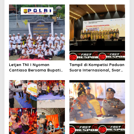
Letjen TNI I Nyoman
Tampil di Kompetisi Paduan
Cantiasa Bersama Bupati
Suara Internasional, Svara
Raja Ampat Abdul Fariz
Bhayangkara Polri Masuk 5
Umlati Resmikan Pura
besar dan Raih _Impresive
Catur Bhuana
Stage Performance.