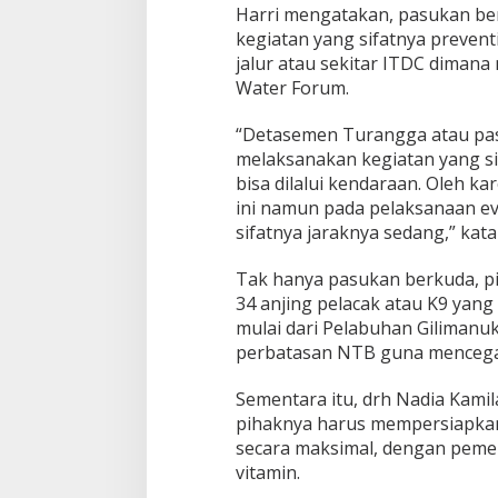
Harri mengatakan, pasukan ber
kegiatan yang sifatnya preventi
jalur atau sekitar ITDC diman
Water Forum.
“Detasemen Turangga atau pas
melaksanakan kegiatan yang si
bisa dilalui kendaraan. Oleh 
ini namun pada pelaksanaan ev
sifatnya jaraknya sedang,” kata
Tak hanya pasukan berkuda, 
34 anjing pelacak atau K9 ya
mulai dari Pelabuhan Gilimanu
perbatasan NTB guna mencegah
Sementara itu, drh Nadia Kami
pihaknya harus mempersiapkan
secara maksimal, dengan peme
vitamin.