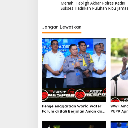
Meriah, Tabligh Akbar Polres Kediri
pos
Sukses Hadirkan Puluhan Ribu Jama
Jangan Lewatkan
Penyelenggaraan World Water
WWF Aman
Forum di Bali Berjalan Aman dan
PUPR Apr
Sukses, Polri Ucapkan Terima
Polri
Kasih