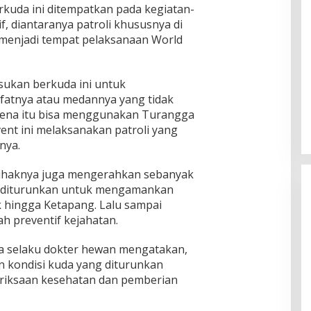
kuda ini ditempatkan pada kegiatan-
f, diantaranya patroli khususnya di
a menjadi tempat pelaksanaan World
ukan berkuda ini untuk
Ingklut Penjelasan Agus Flores
fatnya atau medannya yang tidak
Soal Kinerja Polri Di Hari
Bhayangkara ke 76
karena itu bisa menggunakan Turangga
Di Politik, Polri
|
Juli 2, 2022
ent ini melaksanakan patroli yang
nya.
pihaknya juga mengerahkan sebanyak
ng diturunkan untuk mengamankan
k hingga Ketapang. Lalu sampai
 preventif kejahatan.
la selaku dokter hewan mengatakan,
 kondisi kuda yang diturunkan
riksaan kesehatan dan pemberian