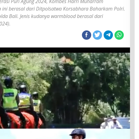
Operasi Puri Agung 2024, Kombes Harri Muharram
um
ni berasal dari Ditpolsatwa Korsabhara Baharkam Polri.
olda Bali. Jenis kudanya warmblood berasal dari
024).