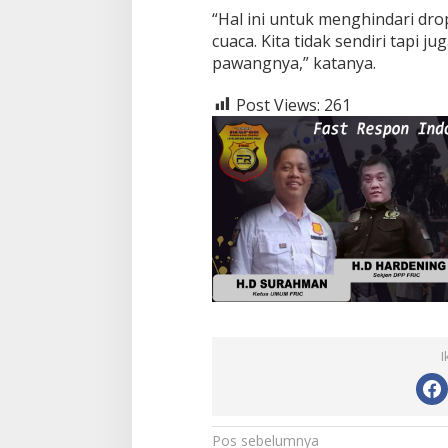
“Hal ini untuk menghindari dr
cuaca. Kita tidak sendiri tapi 
pawangnya,” katanya.
Post Views:
261
I
Navigasi
Pos sebelumnya