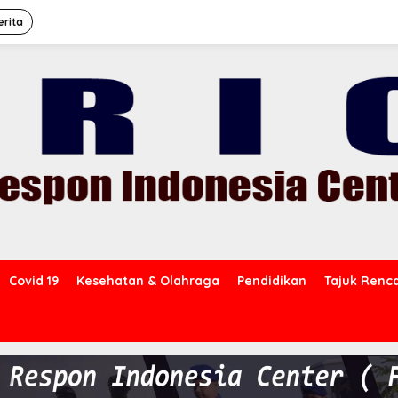
erita
Covid 19
Kesehatan & Olahraga
Pendidikan
Tajuk Renc