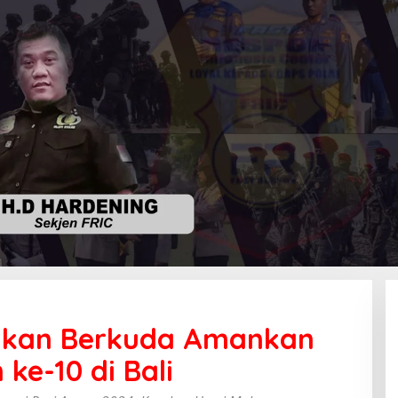
unkan
sukan Berkuda Amankan
ukan
kuda
ke-10 di Bali
nkan
d
er