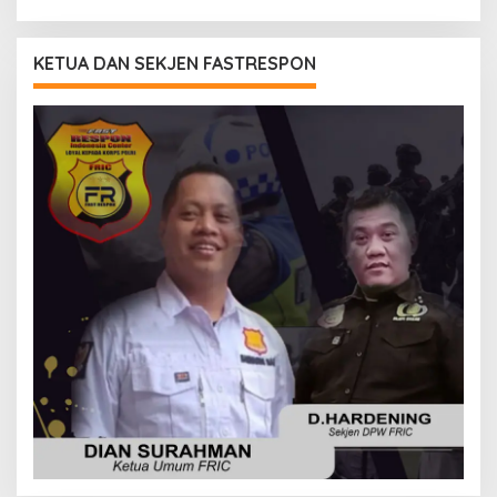
KETUA DAN SEKJEN FASTRESPON