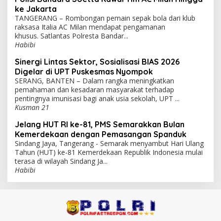
ke Jakarta
TANGERANG – Rombongan pemain sepak bola dari klub
raksasa Italia AC Milan mendapat pengamanan
khusus. Satlantas Polresta Bandar...
Habibi
Sinergi Lintas Sektor, Sosialisasi BIAS 2026
Digelar di UPT Puskesmas Nyompok
SERANG, BANTEN – Dalam rangka meningkatkan
pemahaman dan kesadaran masyarakat terhadap
pentingnya imunisasi bagi anak usia sekolah, UPT ...
Kusman 21
Jelang HUT RI ke-81, PMS Semarakkan Bulan
Kemerdekaan dengan Pemasangan Spanduk
Sindang Jaya, Tangerang - Semarak menyambut Hari Ulang
Tahun (HUT) ke-81 Kemerdekaan Republik Indonesia mulai
terasa di wilayah Sindang Ja...
Habibi