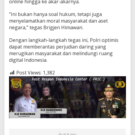
online hingga ke akar-akarnya.
“Ini bukan hanya soal hukum, tetapi juga
menyelamatkan moral masyarakat dan aset
negara,” tegas Brigjen Himawan.
Dengan langkah-langkah tegas ini, Polri optimis
dapat memberantas perjudian daring yang
merugikan masyarakat dan melindungi ruang
digital Indonesia.
Post Views:
1,382
Ikuti Kami