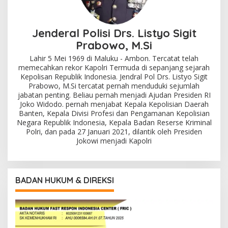
Jenderal Polisi Drs. Listyo Sigit
Prabowo, M.Si
Lahir 5 Mei 1969 di Maluku - Ambon. Tercatat telah
memecahkan rekor Kapolri Termuda di sepanjang sejarah
Kepolisan Republik Indonesia. Jendral Pol Drs. Listyo Sigit
Prabowo, M.Si tercatat pernah menduduki sejumlah
jabatan penting. Beliau pernah menjadi Ajudan Presiden RI
Joko Widodo. pernah menjabat Kepala Kepolisian Daerah
Banten, Kepala Divisi Profesi dan Pengamanan Kepolisian
Negara Republik Indonesia, Kepala Badan Reserse Kriminal
Polri, dan pada 27 Januari 2021, dilantik oleh Presiden
Jokowi menjadi Kapolri
BADAN HUKUM & DIREKSI