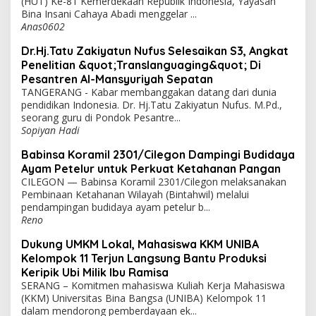
(HUT) Ke-81 Kemerdekaan Republik Indonesia, Yayasan
Bina Insani Cahaya Abadi menggelar ...
Anas0602
Dr.Hj.Tatu Zakiyatun Nufus Selesaikan S3, Angkat
Penelitian &quot;Translanguaging&quot; Di
Pesantren Al-Mansyuriyah Sepatan
TANGERANG - Kabar membanggakan datang dari dunia
pendidikan Indonesia. Dr. Hj.Tatu Zakiyatun Nufus. M.Pd.,
seorang guru di Pondok Pesantre...
Sopiyan Hadi
Babinsa Koramil 2301/Cilegon Dampingi Budidaya
Ayam Petelur untuk Perkuat Ketahanan Pangan
CILEGON — Babinsa Koramil 2301/Cilegon melaksanakan
Pembinaan Ketahanan Wilayah (Bintahwil) melalui
pendampingan budidaya ayam petelur b...
Reno
Dukung UMKM Lokal, Mahasiswa KKM UNIBA
Kelompok 11 Terjun Langsung Bantu Produksi
Keripik Ubi Milik Ibu Ramisa
SERANG – Komitmen mahasiswa Kuliah Kerja Mahasiswa
(KKM) Universitas Bina Bangsa (UNIBA) Kelompok 11
dalam mendorong pemberdayaan ek...