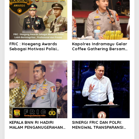
FRIC : Hoegeng Awards
Kapolres Indramayu Gelar
Sebagai Motivasi Polisi
Coffee Gathering Bersama
Lebih Berintegritas ,
Puluhan Insan Media
Profesional dan Presisi
KEPALA BNN RI HADIRI
SINERGI FRIC DAN POLRI:
MALAM PENGANUGERAHAN
MENGWAL TRANSPARANSI
HOEGENG AWARDS 2026
DAN PELAYANAN TERBAIK
UNTUK MASYARAKAT