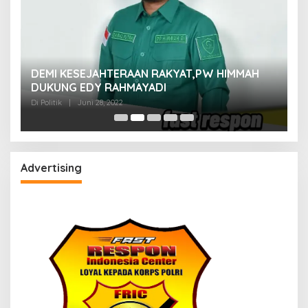
M
DEMI KESEJAHTERAAN RAKYAT,PW HIMMAH
M
DUKUNG EDY RAHMAYADI
Di 
Di Politik
|
Juni 28, 2022
Advertising