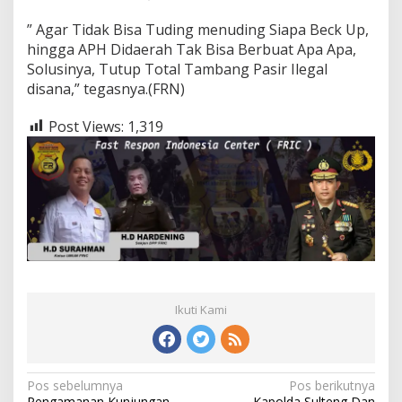
” Agar Tidak Bisa Tuding menuding Siapa Beck Up,
hingga APH Didaerah Tak Bisa Berbuat Apa Apa,
Solusinya, Tutup Total Tambang Pasir Ilegal
disana,” tegasnya.(FRN)
Post Views:
1,319
Ikuti Kami
Navigasi
Pos sebelumnya
Pos berikutnya
Pengamanan Kunjungan
Kapolda Sulteng Dan