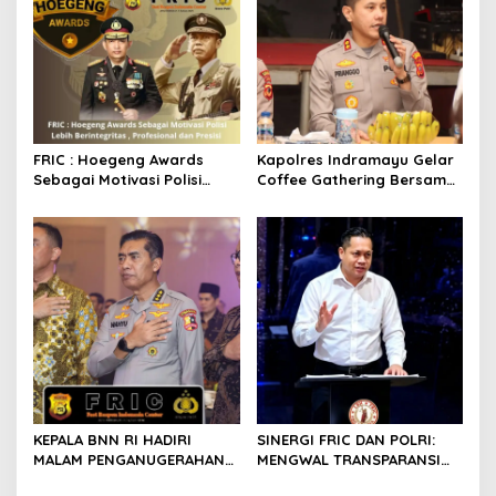
FRIC : Hoegeng Awards
Kapolres Indramayu Gelar
Sebagai Motivasi Polisi
Coffee Gathering Bersama
Lebih Berintegritas ,
Puluhan Insan Media
Profesional dan Presisi
KEPALA BNN RI HADIRI
SINERGI FRIC DAN POLRI:
MALAM PENGANUGERAHAN
MENGWAL TRANSPARANSI
HOEGENG AWARDS 2026
DAN PELAYANAN TERBAIK