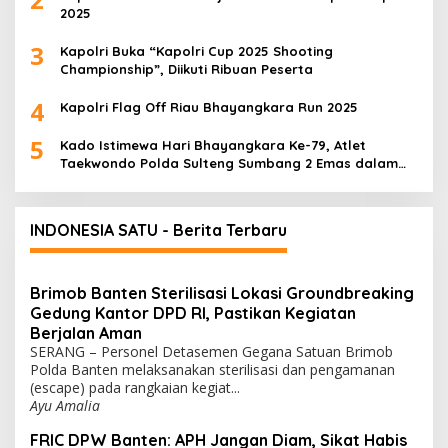
2025
3
Kapolri Buka “Kapolri Cup 2025 Shooting
Championship”, Diikuti Ribuan Peserta
4
Kapolri Flag Off Riau Bhayangkara Run 2025
5
Kado Istimewa Hari Bhayangkara Ke-79, Atlet
Taekwondo Polda Sulteng Sumbang 2 Emas dalam
Ajang WPFG 2025 di Birmingham Amerika
INDONESIA SATU - Berita Terbaru
Brimob Banten Sterilisasi Lokasi Groundbreaking
Gedung Kantor DPD RI, Pastikan Kegiatan
Berjalan Aman
SERANG – Personel Detasemen Gegana Satuan Brimob
Polda Banten melaksanakan sterilisasi dan pengamanan
(escape) pada rangkaian kegiat...
Ayu Amalia
FRIC DPW Banten: APH Jangan Diam, Sikat Habis