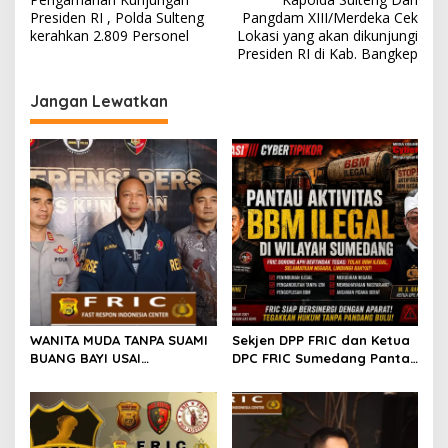
pos
Presiden RI , Polda Sulteng
Pangdam XIII/Merdeka Cek
kerahkan 2.809 Personel
Lokasi yang akan dikunjungi
Presiden RI di Kab. Bangkep
Jangan Lewatkan
WANITA MUDA TANPA SUAMI
Sekjen DPP FRIC dan Ketua
BUANG BAYI USAI
DPC FRIC Sumedang Pantau
MELAHIRKAN
Dugaan Aktivitas BBM
Ilegal di Wilayah
Sumedang, Minta APH
Bertindak Tegas