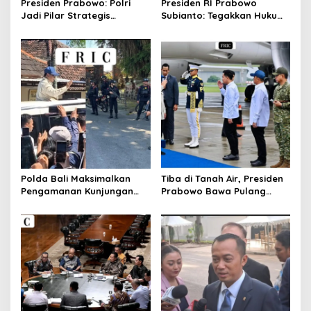
Presiden Prabowo: Polri
Presiden RI Prabowo
Jadi Pilar Strategis
Subianto: Tegakkan Hukum
Penggerak Program Makan
untuk Menjaga
Bergizi Gratis dan
Kepercayaan Rakyat dan
Pembangunan Nasional
Mewujudkan Keadilan bagi
Seluruh Bangsa
Polda Bali Maksimalkan
Tiba di Tanah Air, Presiden
Pengamanan Kunjungan
Prabowo Bawa Pulang
Kerja Presiden RI di Bali
Oleh-oleh Dengan Berbagai
Kesepakatan Strategis