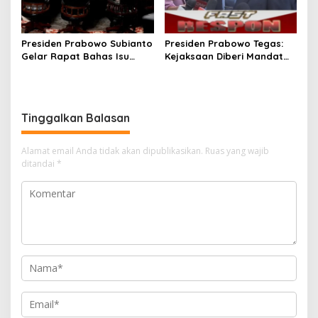
Presiden Prabowo Subianto
Presiden Prabowo Tegas:
Gelar Rapat Bahas Isu
Kejaksaan Diberi Mandat
Strategis Dalam dan Luar
Ungkap Tuntas Mafia
Negeri
Tambang Ilegal
Tinggalkan Balasan
Alamat email Anda tidak akan dipublikasikan.
Ruas yang wajib
ditandai
*