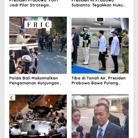
Jadi Pilar Strategis
Subianto: Tegakkan Hukum
Penggerak Program Makan
untuk Menjaga
Bergizi Gratis dan
Kepercayaan Rakyat dan
Pembangunan Nasional
Mewujudkan Keadilan bagi
Seluruh Bangsa
Polda Bali Maksimalkan
Tiba di Tanah Air, Presiden
Pengamanan Kunjungan
Prabowo Bawa Pulang
Kerja Presiden RI di Bali
Oleh-oleh Dengan Berbagai
Kesepakatan Strategis