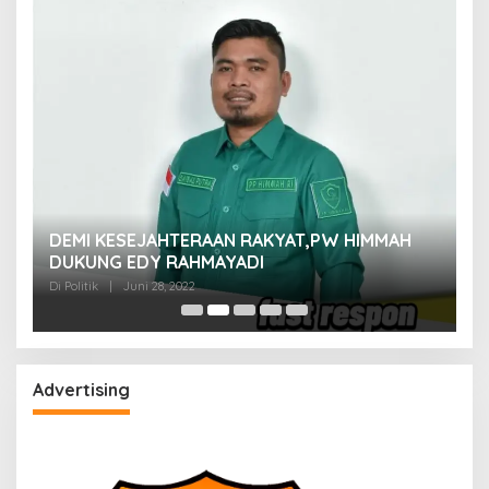
M
DEMI KESEJAHTERAAN RAKYAT,PW HIMMAH
M
DUKUNG EDY RAHMAYADI
Di 
Di Politik
|
Juni 28, 2022
Advertising