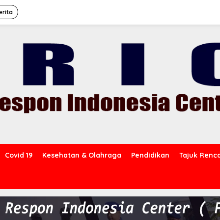
erita
Covid 19
Kesehatan & Olahraga
Pendidikan
Tajuk Renc