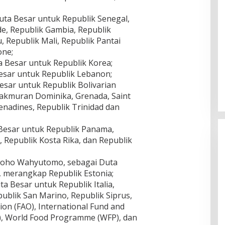
uta Besar untuk Republik Senegal,
e, Republik Gambia, Republik
, Republik Mali, Republik Pantai
one;
Ingklut Penjelasan Agus Flores
a Besar untuk Republik Korea;
Soal Kinerja Polri Di Hari
Besar untuk Republik Lebanon;
Bhayangkara ke 76
Di Politik, Polri
|
Juli 2, 2022
Besar untuk Republik Bolivarian
kmuran Dominika, Grenada, Saint
renadines, Republik Trinidad dan
 Besar untuk Republik Panama,
Republik Kosta Rika, dan Republik
iwoho Wahyutomo, sebagai Duta
, merangkap Republik Estonia;
ta Besar untuk Republik Italia,
ublik San Marino, Republik Siprus,
ion (FAO), International Fund and
), World Food Programme (WFP), dan