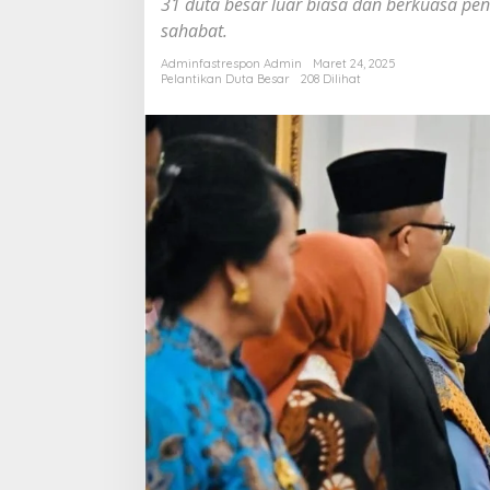
31 duta besar luar biasa dan berkuasa pen
Inilah
sahabat.
Nama-
nama
Adminfastrespon Admin
Maret 24, 2025
Nya
Pelantikan Duta Besar
208 Dilihat