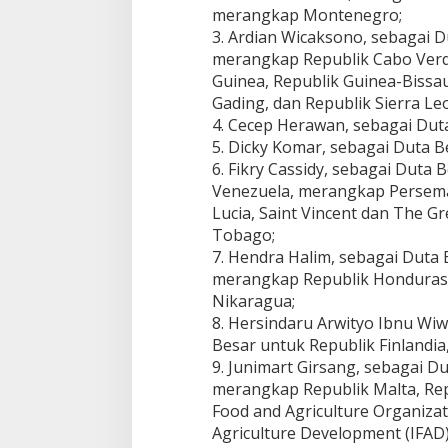
merangkap Montenegro;
3. Ardian Wicaksono, sebagai D
merangkap Republik Cabo Verd
Guinea, Republik Guinea-Bissau
Gading, dan Republik Sierra Le
4. Cecep Herawan, sebagai Dut
5. Dicky Komar, sebagai Duta 
6. Fikry Cassidy, sebagai Duta 
Venezuela, merangkap Persema
Lucia, Saint Vincent dan The G
Tobago;
7. Hendra Halim, sebagai Duta
merangkap Republik Honduras, 
Nikaragua;
8. Hersindaru Arwityo Ibnu W
Besar untuk Republik Finlandia
9. Junimart Girsang, sebagai Du
merangkap Republik Malta, Rep
Food and Agriculture Organizat
Agriculture Development (IFAD