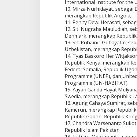
International Institute for the 
10. Mirza Nurhidayat, sebagai 
merangkap Republik Angola;
11. Penny Dewi Herasati, sebag
12. Siti Nugraha Mauludiah, se
Denmark, merangkap Republik 
13. Siti Ruhaini Dzuhayatin, s
Uzbekistan, merangkap Republi
14. Tyas Baskoro Her Witjakson
Republik Kenya, merangkap Re
Federal Somalia, Republik Uga
Programme (UNEP), dan Unite
Programme (UN-HABITAT);
15. Yayan Ganda Hayat Mulyana
Swedia, merangkap Republik La
16. Agung Cahaya Sumirat, seb
Kamerun, merangkap Republik C
Republik Gabon, Republik Kong
17. Chandra Warsenanto Sukotj
Republik Islam Pakistan;
18. Listiana Operananta, sebag