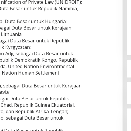
Unification of Private Law (UNIDROIT);
Duta Besar untuk Republik Namibia,
ai Duta Besar untuk Hungaria;
bagai Duta Besar untuk Kerajaan
Lithuania;
ebagai Duta Besar untuk Republik
k Kyrgyzstan;
o Adji, sebagai Duta Besar untuk
publik Demokratik Kongo, Republik
nda, United Nation Environtmental
d Nation Human Settlement
, sebagai Duta Besar untuk Kerajaan
tvia;
agai Duta Besar untuk Republik
had, Republik Guinea Ekuatorial,
o, dan Republik Afrika Tengah;
o, sebagai Duta Besar untuk
ai Duta Besar untuk Republik