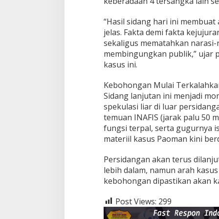
keberadaan 4 tersangka lain se
“Hasil sidang hari ini membua
jelas. Fakta demi fakta kejujur
sekaligus mematahkan narasi-
membingungkan publik,” ujar
kasus ini.
Kebohongan Mulai Terkalahka
Sidang lanjutan ini menjadi 
spekulasi liar di luar persida
temuan INAFIS (jarak palu 50 m
fungsi terpal, serta gugurnya i
materiil kasus Paoman kini berd
Persidangan akan terus dilanj
lebih dalam, namun arah kasus
kebohongan dipastikan akan ka
Post Views:
299