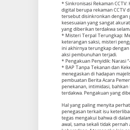
* Sinkronisasi Rekaman CCTV: 
digital berupa rekaman CCTV di
tersebut disinkronkan dengan 
kesesuaian yang sangat akurat
yang diberikan terdakwa selama
* Misteri Terpal Terungkap: Mel
keterangan saksi, misteri pen
ini akhirnya terungkap dengan
aksi pembunuhan terjadi.
* Pengakuan Penyidik: Narasi 
* BAP Tanpa Tekanan dan Keker
menegaskan di hadapan majeli
pembuatan Berita Acara Pemeri
penekanan, intimidasi, bahkan
terdakwa. Pengakuan yang dibe
Hal yang paling menyita perhati
penegasan terkait isu keterliba
tegas mengakui bahwa di dalam
awal, sama sekali tidak perna