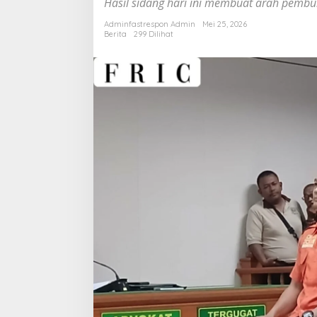
Hasil sidang hari ini membuat arah pembu
Sinkron,
Kebohongan
Adminfastrespon Admin
Mei 25, 2026
Berita
299 Dilihat
Mulai
Runtuh!