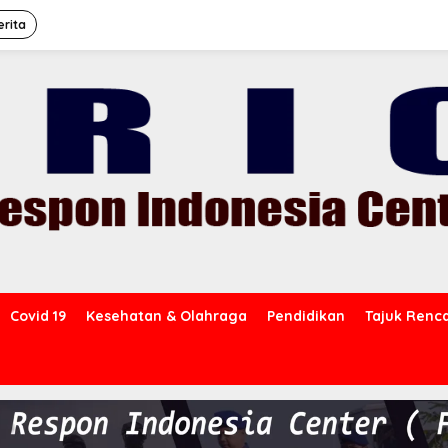
erita
Covid 19
Kesehatan & Olahraga
Pendidikan
Tajuk Renc