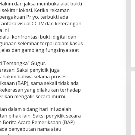
Hakim dan jaksa membuka alat bukti
 sekitar lokasi. Ketika rekaman
pengakuan Priyo, terbukti ada
 antara visual CCTV dan keterangan
 ini.
alui konfrontasi bukti digital dan
Ingklut Penjelasan Agus Flores
ggunaan selembar terpal dalam kasus
Soal Kinerja Polri Di Hari
Bhayangkara ke 76
 jelas dan gamblang fungsinya saat
Di Politik, Polri
|
Juli 2, 2022
“4 Tersangka” Gugur.
asan: Saksi penyidik juga
s hakim bahwa selama proses
ksaan (BAP), sama sekali tidak ada
 kekerasan yang dilakukan terhadap
rikan mengalir secara murni.
an dalam sidang hari ini adalah
tan pihak lain, Saksi penyidik secara
 Berita Acara Pemeriksaan (BAP)
h ada penyebutan nama atau