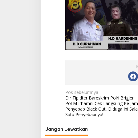
I
Navigasi
Pos sebelumnya
Dir Tipidter Bareskrim Polri Brigjen
pos
Pol M Irhamni Cek Langsung Ke Jam
Penyebab Black Out, Diduga Ini Sala
Satu Penyebabnya!
Jangan Lewatkan