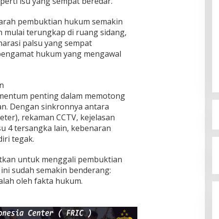
perti isu yang sempat beredar.
t arah pembuktian hukum semakin
an mulai terungkap di ruang sidang,
narasi palsu yang sempat
 pengamat hukum yang mengawal
n
momentum penting dalam memotong
ngan. Dengan sinkronnya antara
eter), rekaman CCTV, kejelasan
su 4 tersangka lain, kebenaran
iri tegak.
utkan untuk menggali pembuktian
 ini sudah semakin benderang:
lah oleh fakta hukum.