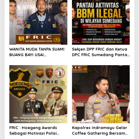
WANITA MUDA TANPA SUAMI
Sekjen DPP FRIC dan Ketua
BUANG BAYI USAI
DPC FRIC Sumedang Pantau
MELAHIRKAN
Dugaan Aktivitas BBM
Ilegal di Wilayah
Sumedang, Minta APH
Bertindak Tegas
FRIC : Hoegeng Awards
Kapolres Indramayu Gelar
Sebagai Motivasi Polisi
Coffee Gathering Bersama
Lebih Berintegritas ,
Puluhan Insan Media