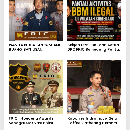
WANITA MUDA TANPA SUAMI
Sekjen DPP FRIC dan Ketua
BUANG BAYI USAI
DPC FRIC Sumedang Pantau
MELAHIRKAN
Dugaan Aktivitas BBM
Ilegal di Wilayah
Sumedang, Minta APH
Bertindak Tegas
FRIC : Hoegeng Awards
Kapolres Indramayu Gelar
Sebagai Motivasi Polisi
Coffee Gathering Bersama
Lebih Berintegritas ,
Puluhan Insan Media