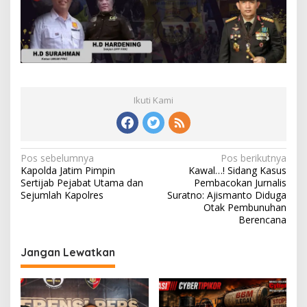
Ikuti Kami
Navigasi
Pos sebelumnya
Pos berikutnya
Kapolda Jatim Pimpin
Kawal…! Sidang Kasus
pos
Sertijab Pejabat Utama dan
Pembacokan Jurnalis
Sejumlah Kapolres
Suratno: Ajismanto Diduga
Otak Pembunuhan
Berencana
Jangan Lewatkan