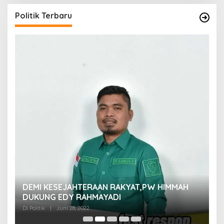
Politik Terbaru
M
DEMI KESEJAHTERAAN RAKYAT,PW HIMMAH
M
DUKUNG EDY RAHMAYADI
Di 
Di Politik
|
Juni 28, 2022