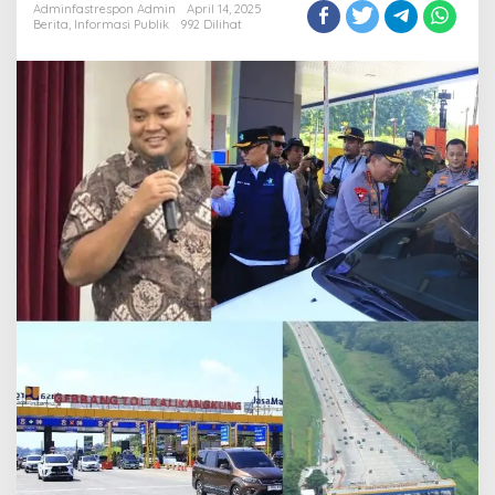
Adminfastrespon Admin
April 14, 2025
Berita
,
Informasi Publik
992 Dilihat