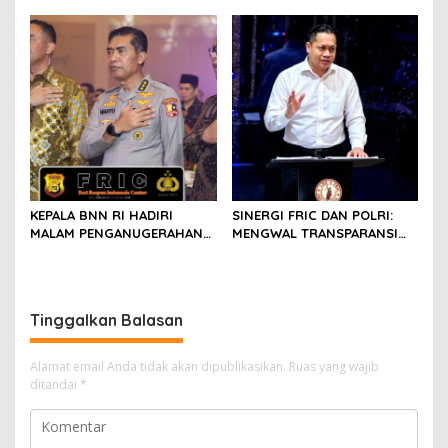
Profesional dan Presisi
KEPALA BNN RI HADIRI
SINERGI FRIC DAN POLRI:
MALAM PENGANUGERAHAN
MENGWAL TRANSPARANSI
HOEGENG AWARDS 2026
DAN PELAYANAN TERBAIK
UNTUK MASYARAKAT
Tinggalkan Balasan
Alamat email Anda tidak akan dipublikasikan.
Ruas yang wajib
ditandai
*