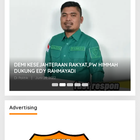
M
DEMI KESEJAHTERAAN RAKYAT,PW HIMMAH
M
DUKUNG EDY RAHMAYADI
Di 
Di Politik
|
Juni 28, 2022
Advertising