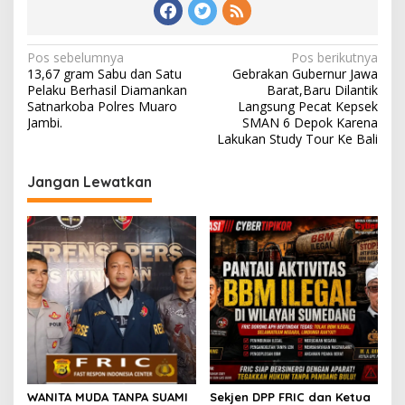
Navigasi
Pos sebelumnya
Pos berikutnya
13,67 gram Sabu dan Satu
Gebrakan Gubernur Jawa
pos
Pelaku Berhasil Diamankan
Barat,Baru Dilantik
Satnarkoba Polres Muaro
Langsung Pecat Kepsek
Jambi.
SMAN 6 Depok Karena
Lakukan Study Tour Ke Bali
Jangan Lewatkan
WANITA MUDA TANPA SUAMI
Sekjen DPP FRIC dan Ketua