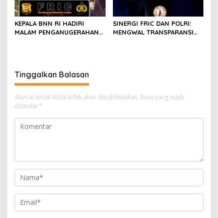
KEPALA BNN RI HADIRI
SINERGI FRIC DAN POLRI:
MALAM PENGANUGERAHAN
MENGWAL TRANSPARANSI
HOEGENG AWARDS 2026
DAN PELAYANAN TERBAIK
UNTUK MASYARAKAT
Tinggalkan Balasan
Alamat email Anda tidak akan dipublikasikan.
Ruas yang wajib
ditandai
*