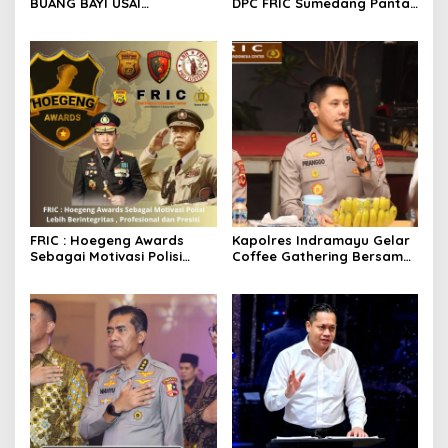
BUANG BAYI USAI
DPC FRIC Sumedang Pantau
MELAHIRKAN
Dugaan Aktivitas BBM
Ilegal di Wilayah
Sumedang, Minta APH
Bertindak Tegas
FRIC : Hoegeng Awards
Kapolres Indramayu Gelar
Sebagai Motivasi Polisi
Coffee Gathering Bersama
Lebih Berintegritas ,
Puluhan Insan Media
Profesional dan Presisi