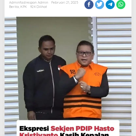
Adminfastrespon Admin
Februari 21, 2025
Salam
Berita
,
KPK
924 Dilihat
Perjuangan