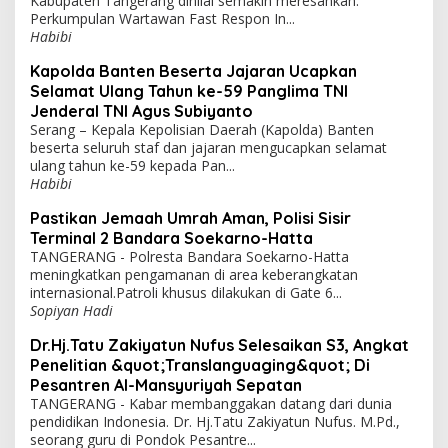
Kabupaten Tangerang dinilai semakin meresahkan.
Perkumpulan Wartawan Fast Respon In...
Habibi
Kapolda Banten Beserta Jajaran Ucapkan
Selamat Ulang Tahun ke-59 Panglima TNI
Jenderal TNI Agus Subiyanto
Serang – Kepala Kepolisian Daerah (Kapolda) Banten
beserta seluruh staf dan jajaran mengucapkan selamat
ulang tahun ke-59 kepada Pan...
Habibi
Pastikan Jemaah Umrah Aman, Polisi Sisir
Terminal 2 Bandara Soekarno-Hatta
TANGERANG - Polresta Bandara Soekarno-Hatta
meningkatkan pengamanan di area keberangkatan
internasional.Patroli khusus dilakukan di Gate 6...
Sopiyan Hadi
Dr.Hj.Tatu Zakiyatun Nufus Selesaikan S3, Angkat
Penelitian &quot;Translanguaging&quot; Di
Pesantren Al-Mansyuriyah Sepatan
TANGERANG - Kabar membanggakan datang dari dunia
pendidikan Indonesia. Dr. Hj.Tatu Zakiyatun Nufus. M.Pd.,
seorang guru di Pondok Pesantre...