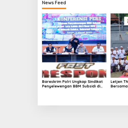
News Feed
Bareskrim Polri Ungkap Sindikat
Letjen T
Penyelewengan BBM Subsidi di
Bersama 
Kolaka, Kerugian Negara Capai
Abdul Fa
Rp 105 Miliar
Catur B