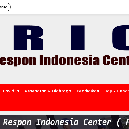
erita
Covid 19
Kesehatan & Olahraga
Pendidikan
Tajuk Renc