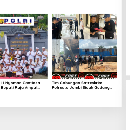
NI I Nyoman Cantiasa
Tim Gabungan Satreskrim
Bupati Raja Ampat
Polresta Jambi Sidak Gudang
riz Umlati Resmikan Pura
Penyimpanan BBM Ilegal
huana