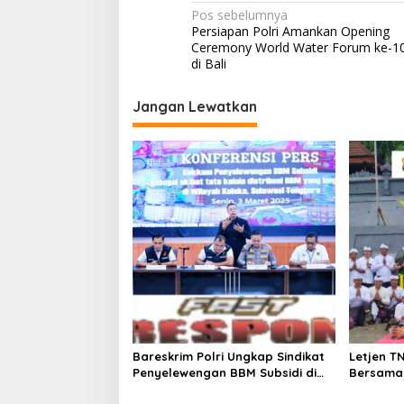
Navigasi
Pos sebelumnya
Persiapan Polri Amankan Opening
pos
Ceremony World Water Forum ke-1
di Bali
Jangan Lewatkan
Bareskrim Polri Ungkap Sindikat
Letjen T
Penyelewengan BBM Subsidi di
Bersama 
Kolaka, Kerugian Negara Capai
Abdul Fa