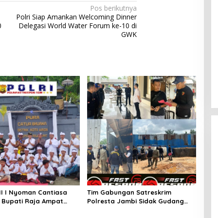
Pos berikutnya
Polri Siap Amankan Welcoming Dinner
0
Delegasi World Water Forum ke-10 di
GWK
Ingklut Penjelasan Agus Flores
Soal Kinerja Polri Di Hari
Bhayangkara ke 76
Di Politik, Polri
|
Juli 2, 2022
NI I Nyoman Cantiasa
Tim Gabungan Satreskrim
Bupati Raja Ampat
Polresta Jambi Sidak Gudang
riz Umlati Resmikan Pura
Penyimpanan BBM Ilegal