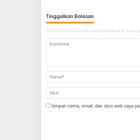
Rp 105 Miliar
Catur B
Tinggalkan Balasan
Alamat email Anda tidak akan dipublikasikan.
Ruas ya
Simpan nama, email, dan situs web saya pa