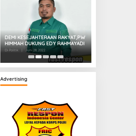
DEMI KESEJAHTERAAN RAKYAT,PW
Marsekal TNI Had
HIMMAH DUKUNG EDY RAHMAYADI
Persoalan Dugaa
Pasangkayu
Di Politik
|
Juni 28, 2022
Di Politik
|
Juni 17, 202
Advertising