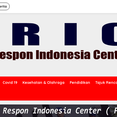
erita
Covid 19
Kesehatan & Olahraga
Pendidikan
Tajuk Renc