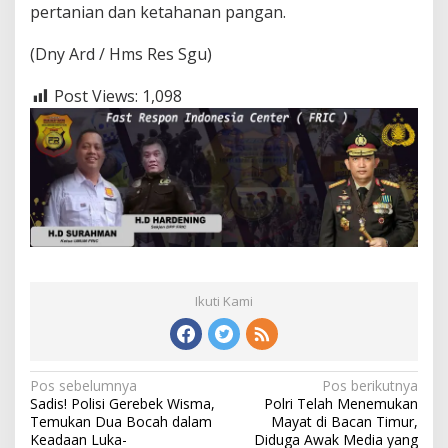
pertanian dan ketahanan pangan.
(Dny Ard / Hms Res Sgu)
Post Views:
1,098
Ikuti Kami
Navigasi
Pos sebelumnya
Pos berikutnya
Sadis! Polisi Gerebek Wisma,
Polri Telah Menemukan
pos
Temukan Dua Bocah dalam
Mayat di Bacan Timur,
Keadaan Luka-
Diduga Awak Media yang