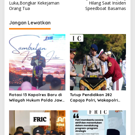
Luka,Bongkar Kekejaman
Hilang Saat Insiden
Orang Tua
Speedboat Basarnas
Jangan Lewatkan
Rotasi 13 Kapolres Baru di
Tutup Pendidikan 282
Wilayah Hukum Polda Jawa
Capaja Polri, Wakapolri
Barat,Kapolda Sampaikan
Sampaikan Pesan Kapolri
Ini Merupakan Bagian Dari
Dinamika Organisasi.