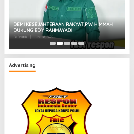
M
DEMI KESEJAHTERAAN RAKYAT,PW HIMMAH
M
DUKUNG EDY RAHMAYADI
Di 
Di Politik
|
Juni 28, 2022
Advertising