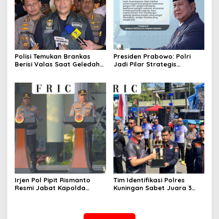
Polisi Temukan Brankas
Presiden Prabowo: Polri
Berisi Valas Saat Geledah
Jadi Pilar Strategis
Kafe di Cipete
Penggerak Program Makan
Bergizi Gratis dan
Pembangunan Nasional
Irjen Pol Pipit Rismanto
Tim Identifikasi Polres
Resmi Jabat Kapolda
Kuningan Sabet Juara 3
Jabar Gantikan Komjen Pol
Lomba Olah TKP Tingkat
Rudi Setiawan
Polda Jabar 2026