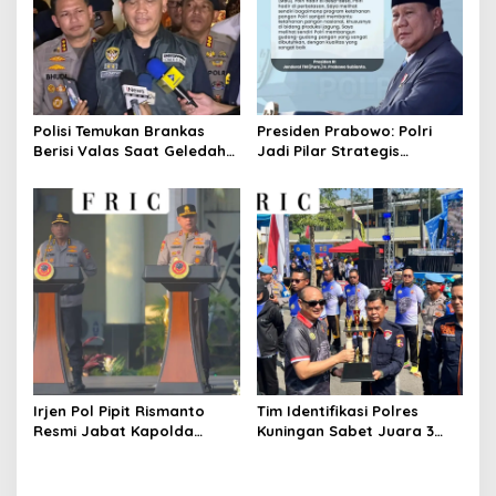
Polisi Temukan Brankas
Presiden Prabowo: Polri
Berisi Valas Saat Geledah
Jadi Pilar Strategis
Kafe di Cipete
Penggerak Program Makan
Bergizi Gratis dan
Pembangunan Nasional
Irjen Pol Pipit Rismanto
Tim Identifikasi Polres
Resmi Jabat Kapolda
Kuningan Sabet Juara 3
Jabar Gantikan Komjen Pol
Lomba Olah TKP Tingkat
Rudi Setiawan
Polda Jabar 2026