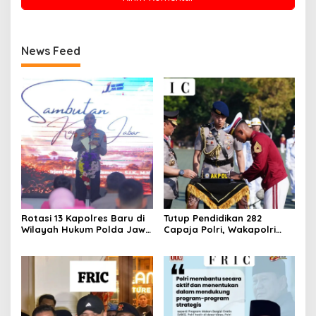
News Feed
Rotasi 13 Kapolres Baru di
Tutup Pendidikan 282
Wilayah Hukum Polda Jawa
Capaja Polri, Wakapolri
Barat,Kapolda Sampaikan
Sampaikan Pesan Kapolri
Ini Merupakan Bagian Dari
Dinamika Organisasi.