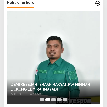
Politik Terbaru
M
DEMI KESEJAHTERAAN RAKYAT,PW HIMMAH
M
DUKUNG EDY RAHMAYADI
Di 
Di Politik
|
Juni 28, 2022