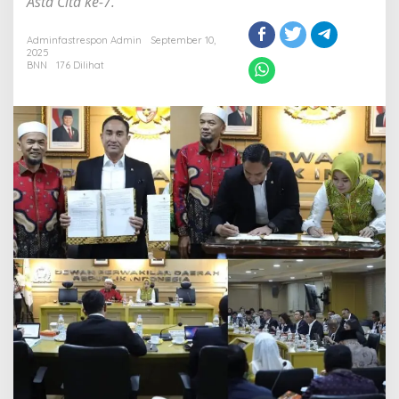
Asta Cita ke-7.
Adminfastrespon Admin
September 10,
2025
BNN
176 Dilihat