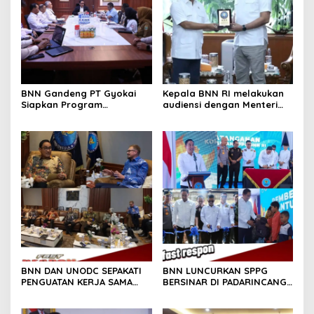
BNN Gandeng PT Gyokai
Kepala BNN RI melakukan
Siapkan Program
audiensi dengan Menteri
Pascarehabilitasi Berbasis
Dalam Negeri (Mendagri),
Pelatihan Kerja
Tito Karnavian
BNN DAN UNODC SEPAKATI
BNN LUNCURKAN SPPG
PENGUATAN KERJA SAMA
BERSINAR DI PADARINCANG,
P4GN BERKELANJUTAN
INTEGRASIKAN GIZI,
REHABILITASI, DAN