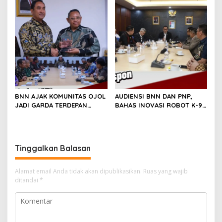
PEMBERDAYAAAN SOSIAL
BNN AJAK KOMUNITAS OJOL
AUDIENSI BNN DAN PNP,
JADI GARDA TERDEPAN
BAHAS INOVASI ROBOT K-9
KAMPANYE ANTI NARKOTIKA
UNTUK PEMBERANTASAN
NARKOTIKA
Tinggalkan Balasan
Alamat email Anda tidak akan dipublikasikan.
Ruas yang wajib
ditandai
*