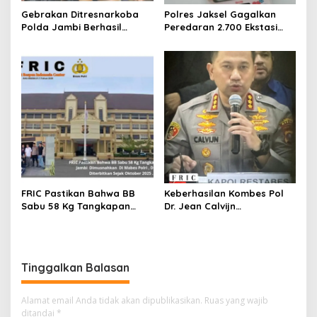
Gebrakan Ditresnarkoba
Polres Jaksel Gagalkan
Polda Jambi Berhasil
Peredaran 2.700 Ekstasi
Ungkap Kasus Narkoba
Jaringan Prancis, 2 Pelaku
Besar- Besaran, BB 20 Kg
Ditangkap
Sabu dan Puluhan Ribu
Ekstasi dan 4.34 Liter
Catridge Di Sita.
FRIC Pastikan Bahwa BB
Keberhasilan Kombes Pol
Sabu 58 Kg Tangkapan
Dr. Jean Calvijn
Polda Jambi Dimusnahkan
Simanjuntak dan Tim
Di Mabes Polri , DPO MA
Jajaran Polrestabes
Diterbitkan Sejak Oktober
Medan dalam program 100
2025 .
Hari Kerja.
Tinggalkan Balasan
Alamat email Anda tidak akan dipublikasikan.
Ruas yang wajib
ditandai
*