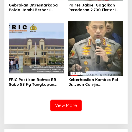
Gebrakan Ditresnarkoba
Polres Jaksel Gagalkan
Polda Jambi Berhasil
Peredaran 2.700 Ekstasi
Ungkap Kasus Narkoba
Jaringan Prancis, 2 Pelaku
Besar- Besaran, BB 20 Kg
Ditangkap
Sabu dan Puluhan Ribu
Ekstasi dan 4.34 Liter
Catridge Di Sita.
FRIC Pastikan Bahwa BB
Keberhasilan Kombes Pol
Sabu 58 Kg Tangkapan
Dr. Jean Calvijn
Polda Jambi Dimusnahkan
Simanjuntak dan Tim
Di Mabes Polri , DPO MA
Jajaran Polrestabes
Diterbitkan Sejak Oktober
Medan dalam program 100
2025 .
Hari Kerja.
View More