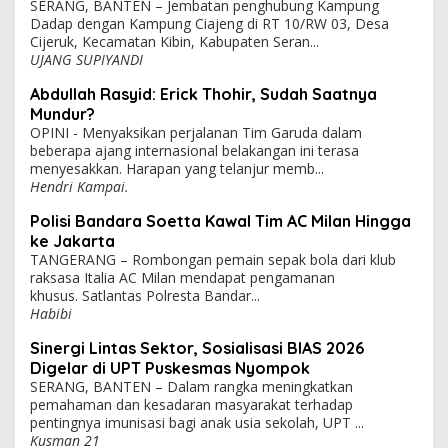
SERANG, BANTEN – Jembatan penghubung Kampung
Dadap dengan Kampung Ciajeng di RT 10/RW 03, Desa
Cijeruk, Kecamatan Kibin, Kabupaten Seran...
UJANG SUPIYANDI
Abdullah Rasyid: Erick Thohir, Sudah Saatnya
Mundur?
OPINI - Menyaksikan perjalanan Tim Garuda dalam
beberapa ajang internasional belakangan ini terasa
menyesakkan. Harapan yang telanjur memb...
Hendri Kampai.
Polisi Bandara Soetta Kawal Tim AC Milan Hingga
ke Jakarta
TANGERANG – Rombongan pemain sepak bola dari klub
raksasa Italia AC Milan mendapat pengamanan
khusus. Satlantas Polresta Bandar...
Habibi
Sinergi Lintas Sektor, Sosialisasi BIAS 2026
Digelar di UPT Puskesmas Nyompok
SERANG, BANTEN – Dalam rangka meningkatkan
pemahaman dan kesadaran masyarakat terhadap
pentingnya imunisasi bagi anak usia sekolah, UPT ...
Kusman 21