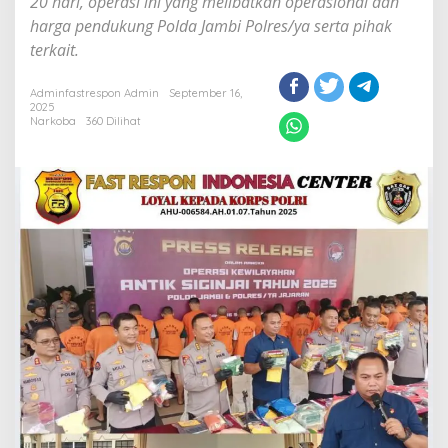
20 hari, operasi ini yang melibatkan operasional dan
Tercapai
harga pendukung Polda Jambi Polres/ya serta pihak
100
terkait.
%
dengan
247
Adminfastrespon Admin
September 16,
Orang
2025
Tersangka
Narkoba
360 Dilihat