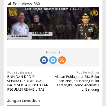
Post Views:
360
Ikuti Kami
Navigasi
Pos sebelumnya
Pos berikutnya
BNN DAN DPD RI
Alasan Polda Jabar Sita Buku
pos
SEPAKATI KOLABORASI
dan Zine Jadi Barang Bukti
P4GN SERTA PENGUATAN
Tersangka Demo Anarkistis
REGULASI REHABILITASI
di Bandung
Jangan Lewatkan