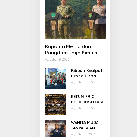
Kapolda Metro dan
Pangdam Jaya Pimpin
Apel Kebangsaan Jaga
Agustus 9, 2026
Jakarta Untuk Indonesia.
Ribuan Knalpot
Brong Disita
Polisi, Gubernur
Agustus 8, 2026
Jabar Kang Dedi
Bakal Berikan
KETUM FRIC :
Kompensasi
POLRI INSTITUSI
Knalpot Standar
MENJUNJUNG
Agustus 8, 2026
TINGGI HUKUM,
PALING TEGAS
WANITA MUDA
TERHADAP
TANPA SUAMI
ANGGOTA YANG
BUANG BAYI USAI
Agustus 4, 2026
MELAKUKAN