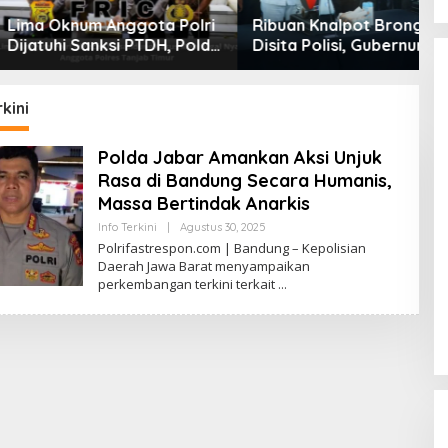
knum Anggota Polri
Ribuan Knalpot Brong
K
i Sanksi PTDH, Polda
Disita Polisi, Gubernur
I
Tegaskan Komitmen
Jabar Kang Dedi Bakal
T
kan Kode Etik
Berikan Kompensasi
T
 Tegas dan
Knalpot Standar
A
kini
aran
M
Polda Jabar Amankan Aksi Unjuk
Rasa di Bandung Secara Humanis,
Massa Bertindak Anarkis
Oleh
Info Terkini
|
Agustus 30, 2025
Adminfastrespon
Polrifastrespon.com | Bandung – Kepolisian
Admin
Daerah Jawa Barat menyampaikan
perkembangan terkini terkait