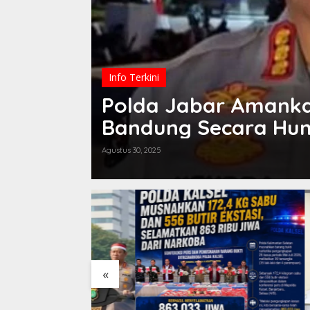
Info Terkini
Polda Jabar Amankan
Bandung Secara Hum
Anarkis
Agustus 30, 2025
«