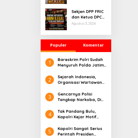
MELAHIRKAN
PELANGGARAN
Sekjen DPP FRIC
dan Ketua DPC
FRIC Sumedang
Agustus 3, 2026
Pantau Dugaan
Aktivitas BBM
Ilegal di Wilayah
Populer
Sumedang,
Komentar
Minta APH
Bertindak Tegas
Bareskrim Polri Sudah
1
Menyuruh Polda Jatim,
Di Gelarkan 7
Tersangka Ekstasi Di
Sejarah Indonesia,
2
Bebaskan
Organisasi Wartawan
Pendukung Polri Adalah
PW FRN
Gencarnya Polisi
3
Tangkap Narkoba, Di
Morowali Sulteng
Beda?
Tak Pandang Bulu,
4
Kapolri Kejar Motif
Penembakan Kasat
Reskrim, Apa Kata
Kapolri Sangat Serius
5
Kapolda Sumbar
Perintah Presiden