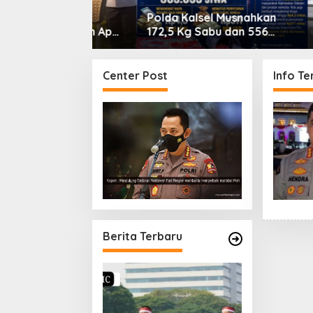
ro dan
Polda Kalsel Musnahkan
Lima O
a Pimpin Apel
172,5 Kg Sabu dan 556
Dijatuh
 Jaga Jakarta
Ekstasi, Selamatkan 863
Jambi 
sia.
Ribu Jiwa dari Ancaman
Penega
Narkoba
Secara
Center Post
Info Ter
Transp
Berita Terbaru