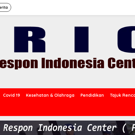
erita
Covid 19
Kesehatan & Olahraga
Pendidikan
Tajuk Renc