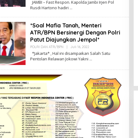
JAMBI – Fast Respon. Kapolda Jambi Irjen Pol
Admin
Rusdi Hartono hadiri
*Soal Mafia Tanah, Menteri
ATR/BPN Bersinergi Dengan Polri
Patut Diajungkan Jempol*
Oleh
POLRI DAN ATR/BPN
|
Juli 16, 2022
Adminfastrespon
*Jakarta* , Hal ini disampaikan Salah Satu
Admin
Pentolan Relawan Jokowi Yakni