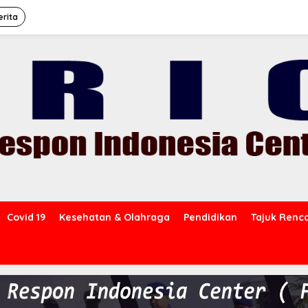
erita
Covid 19
Kesehatan & Olahraga
Pendidikan
Tajuk Renc