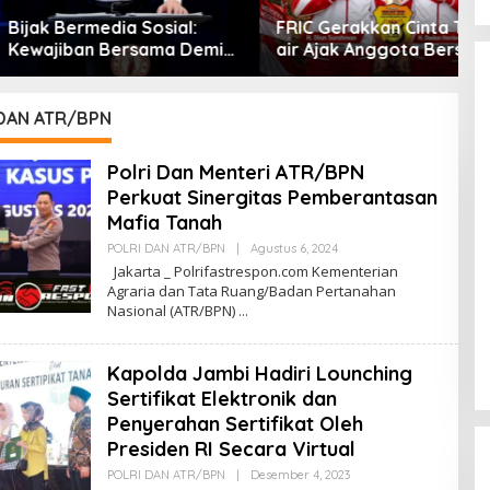
ermedia Sosial:
FRIC Gerakkan Cinta Tanah
T
ban Bersama Demi
air Ajak Anggota Bersama
P
matan Diri dan
Unsur TNI-Polri Pasang dan
K
ga.
Bagikan Bendera Merah
P
Putih Kepada Warga.
B
DAN ATR/BPN
B
Polri Dan Menteri ATR/BPN
Perkuat Sinergitas Pemberantasan
Mafia Tanah
Oleh
POLRI DAN ATR/BPN
|
Agustus 6, 2024
Adminfastrespon
Jakarta _ Polrifastrespon.com Kementerian
Admin
Agraria dan Tata Ruang/Badan Pertanahan
Nasional (ATR/BPN)
Kapolda Jambi Hadiri Lounching
Sertifikat Elektronik dan
Penyerahan Sertifikat Oleh
Presiden RI Secara Virtual
Oleh
POLRI DAN ATR/BPN
|
Desember 4, 2023
Adminfastrespon