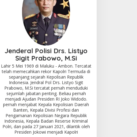
POLRI DAN ATR/BPN
*Soal Mafia Tanah, Menteri ATR
Jenderal Polisi Drs. Listyo
Dengan Polri Patut Diajungkan
Sigit Prabowo, M.Si
Lahir 5 Mei 1969 di Maluku - Ambon. Tercatat
i 16, 2022
telah memecahkan rekor Kapolri Termuda di
sepanjang sejarah Kepolisan Republik
Indonesia. Jendral Pol Drs. Listyo Sigit
Prabowo, M.Si tercatat pernah menduduki
sejumlah jabatan penting. Beliau pernah
menjadi Ajudan Presiden RI Joko Widodo.
pernah menjabat Kepala Kepolisian Daerah
Banten, Kepala Divisi Profesi dan
Pengamanan Kepolisian Negara Republik
Indonesia, Kepala Badan Reserse Kriminal
Polri, dan pada 27 Januari 2021, dilantik oleh
Presiden Jokowi menjadi Kapolri