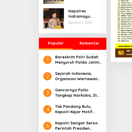
Lebih
Bertindak Tegas
Berintegritas ,
Kapolres
Profesional dan
Indramayu
Presisi
Gelar Coffee
Agustus 2, 2026
Gathering
Bersama
Puluhan Insan
Populer
Media
Komentar
Bareskrim Polri Sudah
1
Menyuruh Polda Jatim,
Di Gelarkan 7
Tersangka Ekstasi Di
Sejarah Indonesia,
2
Bebaskan
Organisasi Wartawan
Pendukung Polri Adalah
PW FRN
Gencarnya Polisi
3
Tangkap Narkoba, Di
Morowali Sulteng
Beda?
Tak Pandang Bulu,
4
Kapolri Kejar Motif
Penembakan Kasat
Reskrim, Apa Kata
Kapolri Sangat Serius
5
Kapolda Sumbar
Perintah Presiden