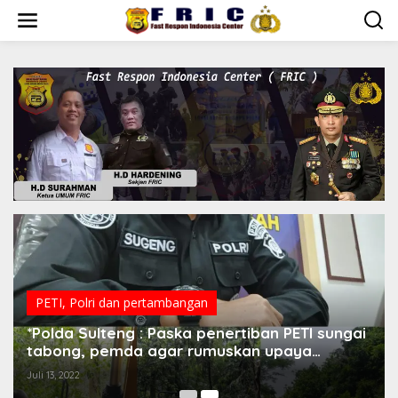
Lewati
ke
konten
PETI
,
Polri dan pertambangan
*Polda Sulteng : Paska penertiban PETI sungai
tabong, pemda agar rumuskan upaya
pencegahan*
Juli 13, 2022