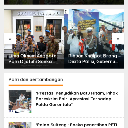
«
»
Lima Oknum Anggota
Ribuan Knalpot Brong
Polri Dijatuhi Sanksi
Disita Polisi, Gubernur
PTDH, Polda Jambi
Jabar Kang Dedi Bakal
Tegaskan Komitmen
Berikan Kompensasi
Penegakan Kode Etik
Knalpot Standar
Polri dan pertambangan
Secara Tegas dan
Transparan
*Prestasi Penyidikan Batu Hitam, Pihak
Bareskrim Polri Apresiasi Terhadap
Polda Gorontalo*
*Polda Sulteng : Paska penertiban PETI