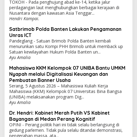
TOKOH - Pada penghujung abad ke-14, ketika jalur
perdagangan laut menghubungkan berbagai kerajaan di
Nusantara dengan kawasan Asia Tenggar...
Hendri Kampai.
Satbrimob Polda Banten Lakukan Pengamanan
Unras ICT
Pandeglang - Satuan Brimob Polda Banten kembali
menurunkan satu Kompi PHH Brimob untuk memback up
Satuan kewilayahan Hukum Polda Banten un...
Ayu Amalia
Mahasiswa KKM Kelompok 07 UNIBA Bantu UMKM
Nyapah melalui Digitalisasi Keuangan dan
Pembuatan Banner Usaha
Serang, 5 Agustus 2026 – Mahasiswa Kuliah Kerja
Mahasiswa (KKM) Kelompok 07 Universitas Bina Bangsa
(UNIBA) melaksanakan program Dig...
Ayu Amalia
Dr. Hendri: Kabinet Merah Putih VS Kabinet
Bayangan di Medan Perang Kognitif
OPINI - Perang politik hari ini tidak selalu berlangsung di
gedung parlemen. Tidak pula selalu ditandai demonstrasi,
pengerahan massa, ata...