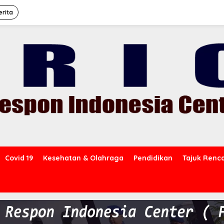
erita
Covid 19
Kesehatan & Olahraga
Pendidikan
Tajuk Renc