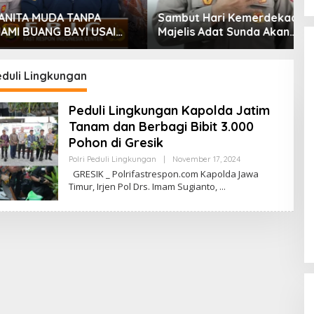
A MUDA TANPA
Sambut Hari Kemerdekaan,
S
BUANG BAYI USAI
Majelis Adat Sunda Akan
D
IRKAN
Berikan Anugerah Award
P
Kebudayaan Kepada Kabid
B
Humas Polda Jabar
S
eduli Lingkungan
B
Peduli Lingkungan Kapolda Jatim
Tanam dan Berbagi Bibit 3.000
Pohon di Gresik
Oleh
Polri Peduli Lingkungan
|
November 17, 2024
Adminfastrespon
GRESIK _ Polrifastrespon.com Kapolda Jawa
Admin
Timur, Irjen Pol Drs. Imam Sugianto,