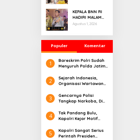
Gathering
Bersama
KEPALA BNN RI
Puluhan Insan
HADIRI MALAM
Media
PENGANUGERAHAN
Agustus 1, 2026
HOEGENG
AWARDS 2026
Populer
Komentar
Bareskrim Polri Sudah
1
Menyuruh Polda Jatim,
Di Gelarkan 7
Tersangka Ekstasi Di
Sejarah Indonesia,
2
Bebaskan
Organisasi Wartawan
Pendukung Polri Adalah
PW FRN
Gencarnya Polisi
3
Tangkap Narkoba, Di
Morowali Sulteng
Beda?
Tak Pandang Bulu,
4
Kapolri Kejar Motif
Penembakan Kasat
Reskrim, Apa Kata
Kapolri Sangat Serius
5
Kapolda Sumbar
Perintah Presiden