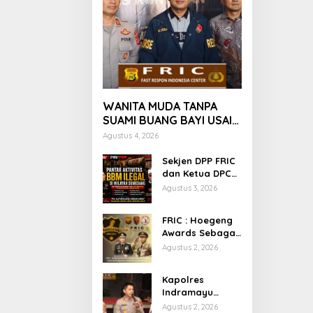
WANITA MUDA TANPA
SUAMI BUANG BAYI USAI
MELAHIRKAN
Agustus 4, 2026
Sekjen DPP FRIC
dan Ketua DPC
FRIC Sumedang
Agustus 3, 2026
Pantau Dugaan
Aktivitas BBM
FRIC : Hoegeng
Ilegal di Wilayah
Awards Sebagai
Sumedang,
Motivasi Polisi
Agustus 2, 2026
Minta APH
Lebih
Bertindak Tegas
Berintegritas ,
Kapolres
Profesional dan
Indramayu
Presisi
Gelar Coffee
Agustus 2, 2026